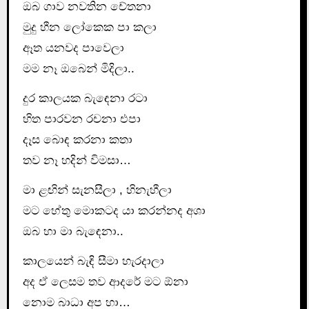
ඔබ ගාව නවතින චේතනා
මුදු හීන ලෝකෙක පා කලා
ඈත යනවද පාවෙලා
මම නෑ ඔබෙන් මිදිලා..
දුර කාලයක බැඳෙනා රටා
හිත පාරවන රචනා එපා
දෑස බොඳ කරනා කතා
තව නෑ හදින් විමසා…
මා ළඟින් සැනසීලා , හිනැහීලා
මට හේතු මොකටද යා කරන්නද අශා
ඔබ හා මා බැඳෙනා..
කාලයෙන් බැඳි සීමා හැරදාලා
අද ඒ ලෙසම තව ආදරේ මට ඕනා
නොම බාධා අප හා…