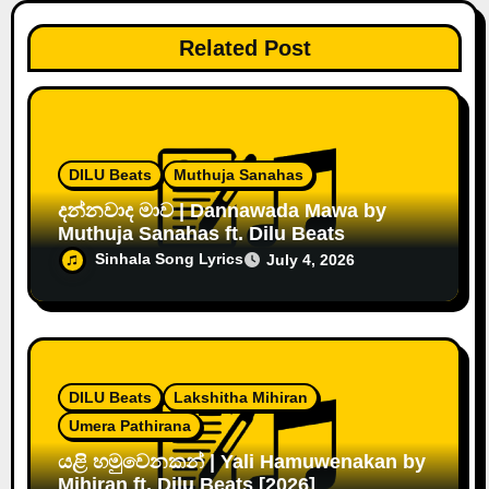
Related Post
DILU Beats
Muthuja Sanahas
දන්නවාද මාව | Dannawada Mawa by
Muthuja Sanahas ft. Dilu Beats
Sinhala Song Lyrics
July 4, 2026
DILU Beats
Lakshitha Mihiran
Umera Pathirana
යළි හමුවෙනකන් | Yali Hamuwenakan by
Mihiran ft. Dilu Beats [2026]