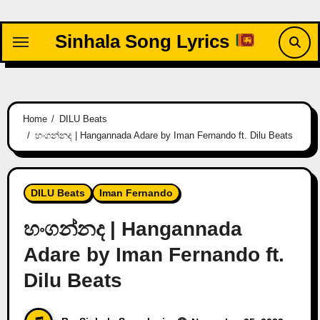
Skip
to
Sinhala Song Lyrics
content
Home
DILU Beats
හංගන්නද | Hangannada Adare by Iman Fernando ft. Dilu Beats
DILU Beats
Iman Fernando
හංගන්නද | Hangannada
Adare by Iman Fernando ft.
Dilu Beats