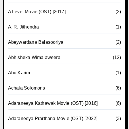
A Level Movie (OST) [2017]
(2)
A. R. Jithendra
(1)
Abeywardana Balasooriya
(2)
Abhisheka Wimalaweera
(12)
Abu Karim
(1)
Achala Solomons
(6)
Adaraneeya Kathawak Movie (OST) [2016]
(6)
Adaraneeya Prarthana Movie (OST) [2022]
(3)