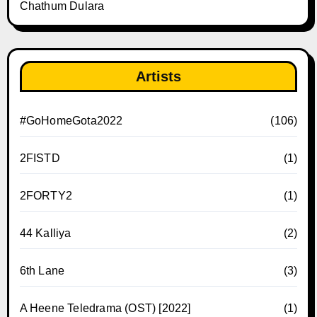
Chathum Dulara
Artists
#GoHomeGota2022
(106)
2FISTD
(1)
2FORTY2
(1)
44 Kalliya
(2)
6th Lane
(3)
A Heene Teledrama (OST) [2022]
(1)