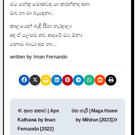
මට හේතු මොකටද යා කරන්නද අශා
ඔබ හා මා බැඳෙනා..
කාලයෙන් බැඳි සීමා හැරදාලා
අද ඒ ලෙසම තව ආදරේ මට ඕනා
නොම බාධා අප හා…
written by Iman Fernando
P
අපෙ කතාව | Ape
මඟ හැරී | Maga Haree
o
Kathawa by Iman
by Mihiran [2023]
s
Fernando [2022]