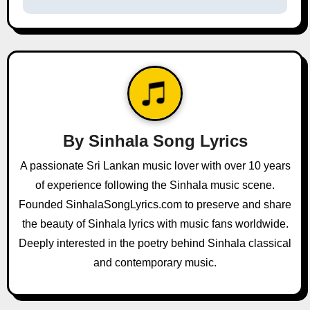
t
n
a
v
i
By
Sinhala Song Lyrics
g
A passionate Sri Lankan music lover with over 10 years
a
of experience following the Sinhala music scene.
Founded SinhalaSongLyrics.com to preserve and share
t
the beauty of Sinhala lyrics with music fans worldwide.
i
Deeply interested in the poetry behind Sinhala classical
and contemporary music.
o
n