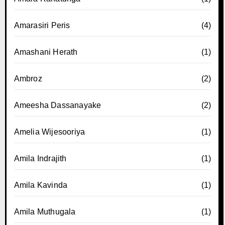
Amarasiri Peris
(4)
Amashani Herath
(1)
Ambroz
(2)
Ameesha Dassanayake
(2)
Amelia Wijesooriya
(1)
Amila Indrajith
(1)
Amila Kavinda
(1)
Amila Muthugala
(1)