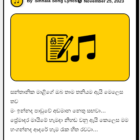
By
Sinhala Song Lyrics
November 25, 2023
සන්තානික මාළිගේ ඔබ තාම තනියම ඇයි මෙලෙස
තව
මං ඉන්නද පාඩුවේ අඩමාන නෙතු සඟවා…
ප්‍රේමාදර මායිමේ හැමදා නිහඬ වනු ඇයි කෙලෙස මම
හංගන්නද ආදරේ හැම රෑක හිත රවටා…