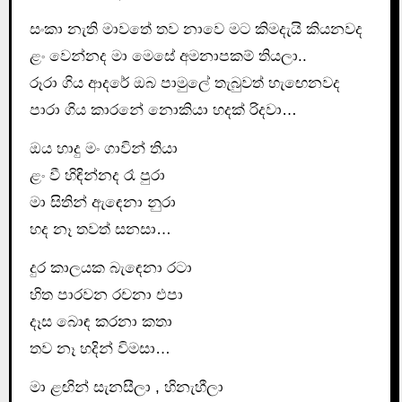
සංකා නැති මාවතේ තව නාවෙ මට කිමදැයි කියනවද
ළං වෙන්නද මා මෙසේ අමනාපකම් තියලා..
රූරා ගිය ආදරේ ඔබ පාමුලේ තැබුවත් හැඟෙනවද
පාරා ගිය කාරනේ නොකියා හදක් රිදවා…
ඔය හාදු මං ගාවින් තියා
ළං වී හිඳින්නද රෑ පුරා
මා සිතින් ඇඳෙනා නුරා
හද නෑ තවත් සනසා…
දුර කාලයක බැඳෙනා රටා
හිත පාරවන රචනා එපා
දෑස බොඳ කරනා කතා
තව නෑ හදින් විමසා…
මා ළඟින් සැනසීලා , හිනැහීලා