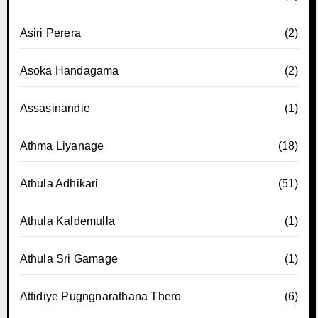
Asiri Perera
(2)
Asoka Handagama
(2)
Assasinandie
(1)
Athma Liyanage
(18)
Athula Adhikari
(51)
Athula Kaldemulla
(1)
Athula Sri Gamage
(1)
Attidiye Pugngnarathana Thero
(6)