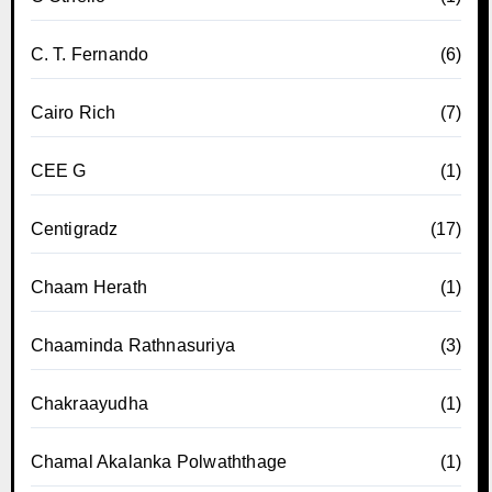
C. T. Fernando
(6)
Cairo Rich
(7)
CEE G
(1)
Centigradz
(17)
Chaam Herath
(1)
Chaaminda Rathnasuriya
(3)
Chakraayudha
(1)
Chamal Akalanka Polwaththage
(1)