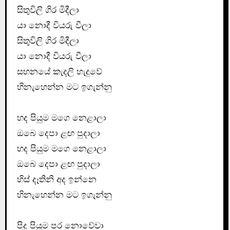
සිතුවිලි ගිර මිදීලා
යා නොදී වියරු වීලා
සිතුවිලි ගිර මිදීලා
යා නොදී වියරු වීලා
සහනයේ කැදලි හැදුවේ
හිනැහෙන්න මට ඉගැන්නු
හද පියුම මගෙ නෙළාලා
ඔබෙ දෙපා ළඟ පුදාලා
හද පියුම මගෙ නෙළාලා
ඔබෙ දෙපා ළඟ පුදාලා
හිස් දෑතිනි අද ඉන්නෙ
හිනැහෙන්න මට ඉගැන්නු
පිදු පියුම පර නොවේවා