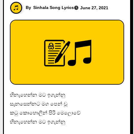
By
Sinhala Song Lyrics
June 27, 2021
හිනැහෙන්න මට ඉගැන්නු
සැනසෙන්නට මග පෙන් වූ
කටු කොහොලින් පිරි මෙලොවේ
හිනැහෙන්න මට ඉගැන්නු