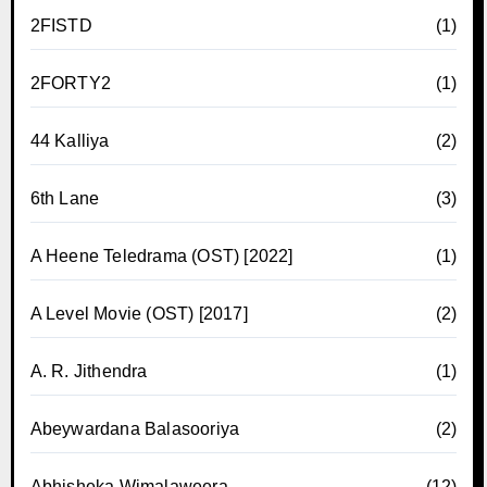
2FISTD
(1)
2FORTY2
(1)
44 Kalliya
(2)
6th Lane
(3)
A Heene Teledrama (OST) [2022]
(1)
A Level Movie (OST) [2017]
(2)
A. R. Jithendra
(1)
Abeywardana Balasooriya
(2)
Abhisheka Wimalaweera
(12)