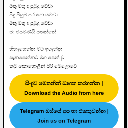
මතු මතු ද පුබුදු වේවා
පිදු පියුම පර නොවේවා
මතු මතු ද පුබුදු වේවා
මා එපමණයි පතන්නේ
හිනැහෙන්න මට ඉගැන්නු
සැනසෙන්නට මග පෙන් වූ
කටු කොහොලින් පිරි මෙලොවේ
සිංදුව මෙතනින් බාගත කරගන්න |
Download the Audio from here
Telegram ඔස්සේ අප හා එකතුවන්න |
Join us on Telegram