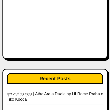
Recent Posts
අත ඇරලා දාලා | Atha Arala Daala by Lil Rome Praba x
Tikx Kooda