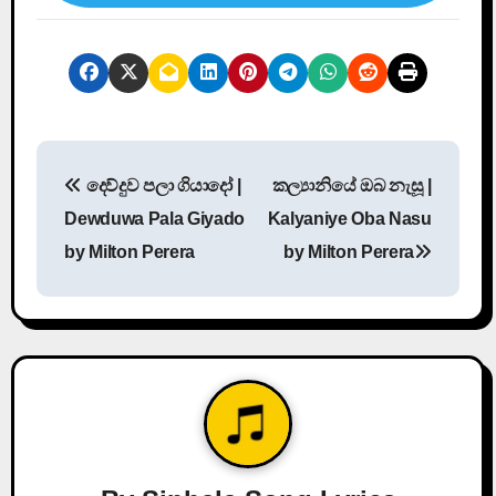
P
දෙව්දුව පලා ගියාදෝ |
කල්‍යානියේ ඔබ නැසූ |
o
Dewduwa Pala Giyado
Kalyaniye Oba Nasu
s
by Milton Perera
by Milton Perera
t
n
a
v
i