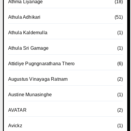
Athma Liyanage
(18)
Athula Adhikari
(51)
Athula Kaldemulla
(1)
Athula Sri Gamage
(1)
Attidiye Pugngnarathana Thero
(6)
Augustus Vinayaga Ratnam
(2)
Austine Munasinghe
(1)
AVATAR
(2)
Avickz
(1)