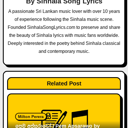
By
Sinhala Song Lyrics
g
A passionate Sri Lankan music lover with over 10 years
a
of experience following the Sinhala music scene.
Founded SinhalaSongLyrics.com to preserve and share
t
the beauty of Sinhala lyrics with music fans worldwide.
i
Deeply interested in the poetry behind Sinhala classical
and contemporary music.
o
n
Related Post
Milton Perera
පෙම් අප්සරාවෝ | Pem Apsarawo by