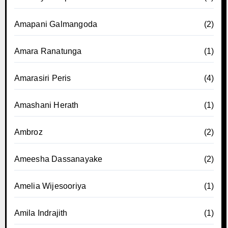
Amapani Galmangoda
(2)
Amara Ranatunga
(1)
Amarasiri Peris
(4)
Amashani Herath
(1)
Ambroz
(2)
Ameesha Dassanayake
(2)
Amelia Wijesooriya
(1)
Amila Indrajith
(1)