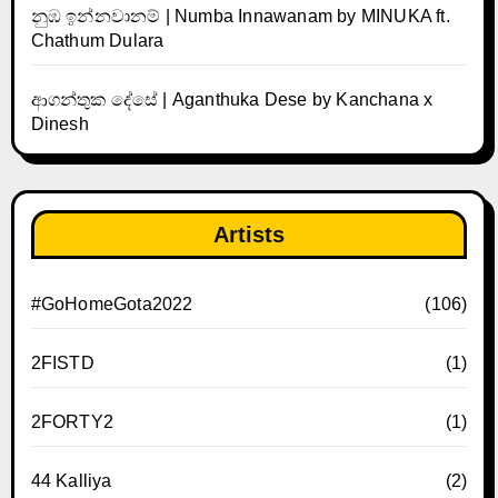
නුඹ ඉන්නවානම් | Numba Innawanam by MINUKA ft.
Chathum Dulara
ආගන්තුක දේසේ | Aganthuka Dese by Kanchana x
Dinesh
Artists
#GoHomeGota2022
(106)
2FISTD
(1)
2FORTY2
(1)
44 Kalliya
(2)