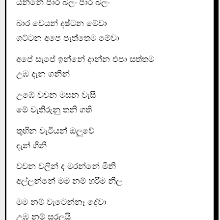
යන්නේ පාර බලං පාර බලං
බාර වෙයන් දෂ්ටන මේවා
ගට්ටන අපෙ පැත්තෙම මේවා
අපේ සැපේ ඉන්නේ දාන්න එපා සත්තම
උඹ දැන ගනින්
උඹේ වචන මසන වැසී
මේ වැතිරුනු තනි ගති
තුහින වැටියන් ඔලුවේ
දැන් ගිනි
වචන වලින් ද මරන්නේ මිනි
අල්ලන්නේ මම නම් හරිම නිල
මම නම් වැටෙන්නෑ දේවා
උඹ නම් සරලයි