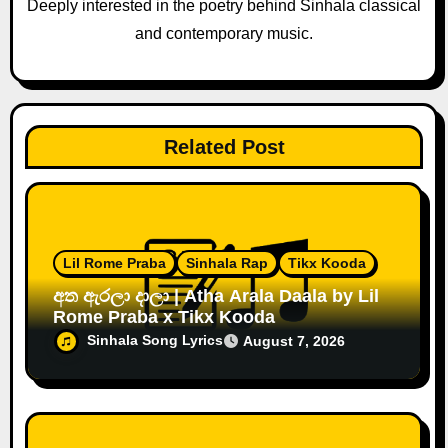
i
Deeply interested in the poetry behind Sinhala classical
and contemporary music.
o
n
Related Post
Lil Rome Praba
Sinhala Rap
Tikx Kooda
අත ඇරලා දාලා | Atha Arala Daala by Lil
Rome Praba x Tikx Kooda
Sinhala Song Lyrics
August 7, 2026