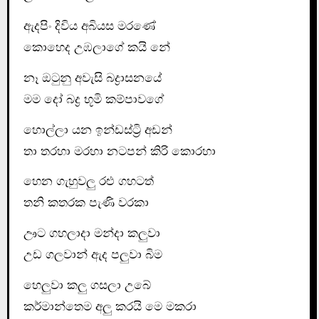
ඇදපිං දිවිය අබියස මරණේ
කොහෙද උඹලාගේ කයි නේ
නෑ ඔටුනු අවැසි බද්‍රාසනයේ
මම දෝ බද්‍ර භූමි කම්පාවගේ
හොල්ලා යන ඉන්ඩස්ට්‍රි අඩන්
තා තරහා මරහා නටපන් කිරි කොරහා
හෙන ගැහුවලු රළු ගහටත්
තනි කතරක පැණි වරකා
ඌට ගහලාදා මන්දා කලුවා
උඩ ගලවාන් ඇද පලුවා බිම
හෙලුවා කලු ගසලා උබේ
කර්මාන්තෙම අලු කරයි මෙ මකරා