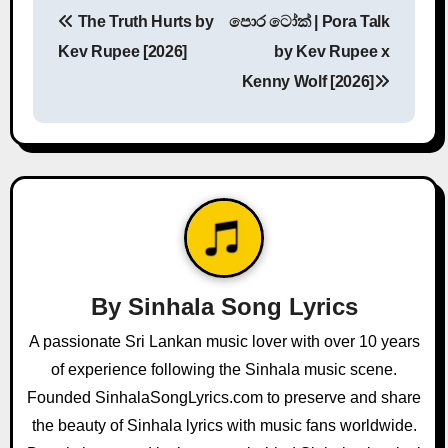
P
The Truth Hurts by
පොර ටෝක් | Pora Talk
o
Kev Rupee [2026]
by Kev Rupee x
s
Kenny Wolf [2026]
t
n
a
v
i
By
Sinhala Song Lyrics
g
A passionate Sri Lankan music lover with over 10 years
a
of experience following the Sinhala music scene.
Founded SinhalaSongLyrics.com to preserve and share
t
the beauty of Sinhala lyrics with music fans worldwide.