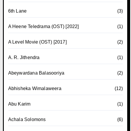
6th Lane
(3)
A Heene Teledrama (OST) [2022]
(1)
A Level Movie (OST) [2017]
(2)
A. R. Jithendra
(1)
Abeywardana Balasooriya
(2)
Abhisheka Wimalaweera
(12)
Abu Karim
(1)
Achala Solomons
(6)