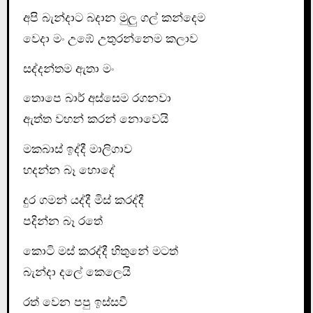
අපි බැන්දාට බදාන මුලු ගල් කන්දෙම
වෙදා මං උඹේ උතුරන්නෙම කලාව
සද්දන්තම ඇතා මං
තොපෙ බාර් අස්සෙම රගනවා
ඇත්ත වහන් කරන් නොවෙයි
මකබාස් ඉද්දී මාලිගාව
හදන්න බෑ හොදේ
දුර ගමන් යද්දී මිස් කරද්දී
පදින්න බෑ රතේ
කොටි මස් කරද්දී හිතුනේ මටත්
බැන්දා දලේ කෙලෙයි
රත් වෙන පපු ඉස්සවී