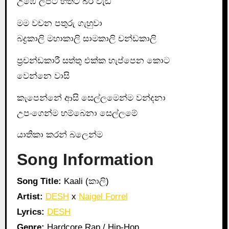
උඹේ ලපටි හිතට බර වැඩි
මම වචන පතුරු ගැහුවා
බද්‍රකාලි මහාකාලි සාමකාලි චන්ඩකාලි
ප්‍රචන්ඩකාරී සත්තු එක්ක හැප්පෙන කොට
වෙන්නෙ වාසි
කැපෙන්නේ ආසි සෙල්ලමෙන්ම වන්දනා
උපංගෙන්ම හම්බෙනා සෙල්ලමේ
යාතිකා කරන් බලෙන්ම
Song Information
Song Title:
Kaali (කාලි)
Artist:
DESH
x
Naigel Forrel
Lyrics:
DESH
Genre:
Hardcore Rap / Hip-Hop