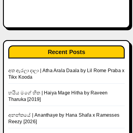
Recent Posts
අත ඇරලා දාලා | Atha Arala Daala by Lil Rome Praba x
Tikx Kooda
හයිය මගේ හිත | Haiya Mage Hitha by Raveen
Tharuka [2019]
අනන්තයේ | Ananthaye by Hana Shafa x Ramesses
Reezy [2026]