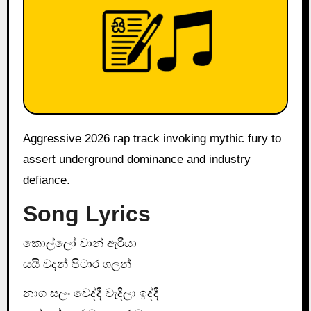
Aggressive 2026 rap track invoking mythic fury to
assert underground dominance and industry
defiance.
Song Lyrics
කොල්ලෝ වාන් ඇරියා
යයි වදන් පිටාර ගලන්
නාග සලං වෙද්දී වැදිලා ඉද්දී