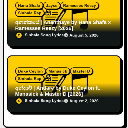
Hana Shafa
Jayss
Ramesses Reezy
Sinhala Rap
අනන්තයේ | Ananthaye by Hana Shafa x
Ramesses Reezy [2026]
Sinhala Song Lyrics
August 5, 2026
Duke Ceylon
Manasick
Master D
Sinhala Rap
අන්දරේ | Andare by Duke Ceylon ft.
Manasick & Master D [2026]
Sinhala Song Lyrics
August 2, 2026