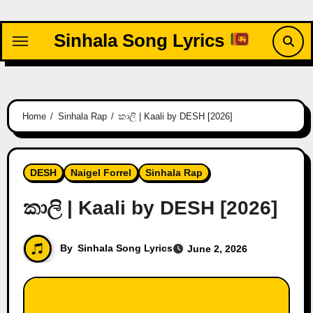
Skip
to
Sinhala Song Lyrics
content
Home
Sinhala Rap
කාලි | Kaali by DESH [2026]
DESH
Naigel Forrel
Sinhala Rap
කාලි | Kaali by DESH [2026]
By
Sinhala Song Lyrics
June 2, 2026