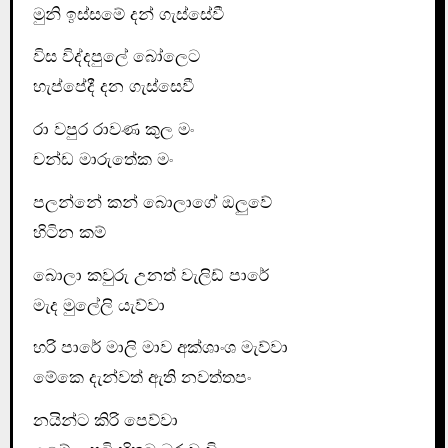
මුනි ඉස්සමේ දන් ගැස්සේවී
විස විද්දපුලේ බෝලෙට
හැප්පේදී දන ගැස්සෙවී
රා වපුර රාවණ කුල මං
චන්ඩ මාරුතේක මං
පලන්නේ කන් බොලාගේ ඔලුවේ
හිටින කම්
බොලා කවුරු උනත් වැලිඩ් පාරේ
මැද මුලේලි යැව්වා
හරි පාරේ මාලි මාව අක්ශාංශ මැව්වා
මේකෙ දැන්වත් ඇති නවත්තපං
නයින්ට කිරි පෙව්වා