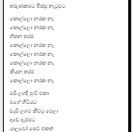
තරුණකමට පිස්සු නැටුවට
කොල්ලො නරක නෑ
කොල්ලො නරක නෑ
හිතන තරම්
කොල්ලො නරක නෑ
කොල්ලො නරක නෑ
කොල්ලො නරක නෑ
කියන තරම්
කොල්ලො නරක නෑ
මමී ලගදී පුංචි එකා
වගේ හිටියට
ඩැඩී ලගට කිට්ටු වෙලා
දඩේ දැම්මට
යාලුවෝ සෙට් එකත්