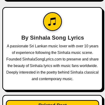
n
a
v
i
By
Sinhala Song Lyrics
g
A passionate Sri Lankan music lover with over 10 years
a
of experience following the Sinhala music scene.
Founded SinhalaSongLyrics.com to preserve and share
t
the beauty of Sinhala lyrics with music fans worldwide.
i
Deeply interested in the poetry behind Sinhala classical
and contemporary music.
o
n