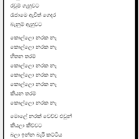
රවුම් ගැහුවට
රෑජාමෙ ඇවිත් ගෙදර
බැනුම් ඇහුවට
කොල්ලො නරක නෑ
කොල්ලො නරක නෑ
හිතන තරම්
කොල්ලො නරක නෑ
කොල්ලො නරක නෑ
කොල්ලො නරක නෑ
කියන තරම්
කොල්ලො නරක නෑ
මොලේ නරක් වෙච්ච එවුන්
කියලා කිව්වට
බලා ඉන්න බැරි කට්ටිය