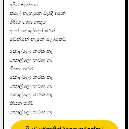
අපිට බැන්නට
කලේ නැහැනෙ වැරදි අනේ
කිසිම කෙනෙකුට
අපේ කොල්ලෝ බරක්
වෙන්නේ නෑනේ ලෝකෙට
කොල්ලො නරක නෑ
කොල්ලො නරක නෑ
හිතන තරම්
කොල්ලො නරක නෑ
කොල්ලො නරක නෑ
කොල්ලො නරක නෑ
කියන තරම්
කොල්ලො නරක නෑ