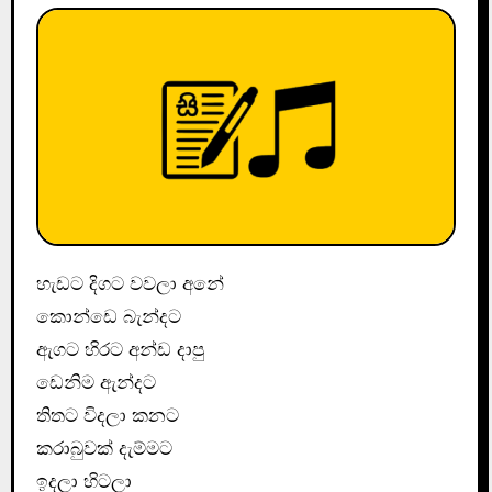
හැඩට දිගට වවලා අනේ
කොන්ඩෙ බැන්දට
ඇගට හිරට අන්ඩ දාපු
ඩෙනිම ඇන්දට
තිතට විදලා කනට
කරාබුවක් දැම්මට
ඉදලා හිටලා