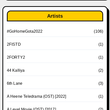
Artists
#GoHomeGota2022
(106)
2FISTD
(1)
2FORTY2
(1)
44 Kalliya
(2)
6th Lane
(3)
A Heene Teledrama (OST) [2022]
(1)
A Level Movie (OST) [2017]
(2)