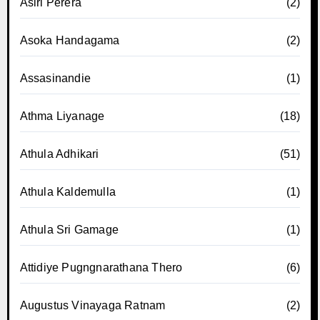
Asiri Perera
(2)
Asoka Handagama
(2)
Assasinandie
(1)
Athma Liyanage
(18)
Athula Adhikari
(51)
Athula Kaldemulla
(1)
Athula Sri Gamage
(1)
Attidiye Pugngnarathana Thero
(6)
Augustus Vinayaga Ratnam
(2)