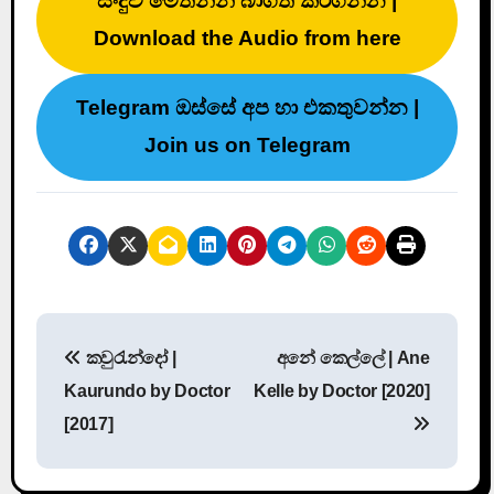
සිංදුව මෙතනින් බාගත කරගන්න |
Download the Audio from here
Telegram ඔස්සේ අප හා එකතුවන්න |
Join us on Telegram
P
කවුරැන්දෝ |
අනේ කෙල්ලේ | Ane
o
Kaurundo by Doctor
Kelle by Doctor [2020]
s
[2017]
t