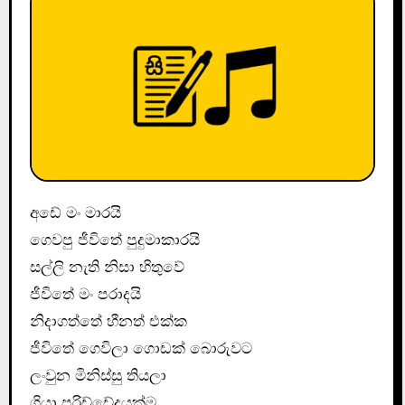
අඩේ මං මාරයි
ගෙවපු ජීවිතේ පුදුමාකාරයි
සල්ලි නැති නිසා හිතුවේ
ජීවිතේ මං පරාදයි
නිදාගත්තේ හීනත් එක්ක
ජීවිතේ ගෙවිලා ගොඩක් බොරුවට
ලංවුන මිනිස්සු තියලා
ගියා පරිච්චේදයක්ම