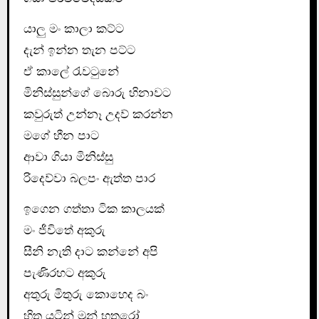
යාලු මං කාලා කට්ට
දැන් ඉන්න තැන පට්ට
ඒ කාලේ රැවටුනේ
මිනිස්සුන්ගේ බොරු හිනාවට
කවුරුත් උන්නෑ උදව් කරන්න
මගේ හීන පාට
ආවා ගියා මිනිස්සු
රිදෙව්වා බලපං ඇත්ත පාර
ඉගෙන ගත්තා ටික කාලයක්
මං ජීවිතේ අකුරු
සීනි නැති දාට කන්නේ අපි
පැණිරහට අකුරු
අතුරු මිතුරු කොහෙද බං
හිත යටින් මුන් හතුරෝ