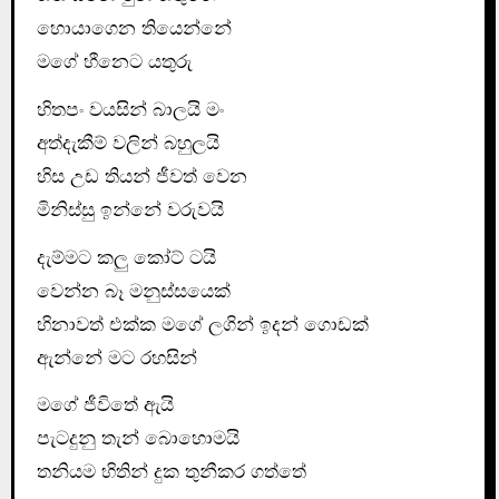
හොයාගෙන තියෙන්නේ
මගේ හීනෙට යතුරු
හිතපං වයසින් බාලයි මං
අත්දැකීම් වලින් බහුලයි
හිස උඩ තියන් ජීවත් වෙන
මිනිස්සු ඉන්නේ වරුවයි
දැම්මට කලු කෝට් ටයි
වෙන්න බෑ මනුස්සයෙක්
හිනාවත් එක්ක මගේ ලගින් ඉදන් ගොඩක්
ඇන්නේ මට රහසින්
මගේ ජීවිතේ ඇයි
පැටදුනු තැන් බොහොමයි
තනියම හිතින් දුක තුනීකර ගත්තේ