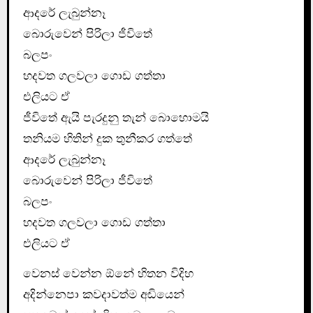
ආදරේ ලැබුන්නෑ
බොරුවෙන් පිරිලා ජීවිතේ
බලපං
හදවත ගලවලා ගොඩ ගත්තා
එලියට ඒ
ජීවිතේ ඇයි පැරදුනු තැන් බොහොමයි
තනියම හිතින් දුක තුනීකර ගත්තේ
ආදරේ ලැබුන්නෑ
බොරුවෙන් පිරිලා ජීවිතේ
බලපං
හදවත ගලවලා ගොඩ ගත්තා
එලියට ඒ
වෙනස් වෙන්න ඕනේ හිතන විදිහ
අදින්නෙපා කවදාවත්ම අඩියෙන්