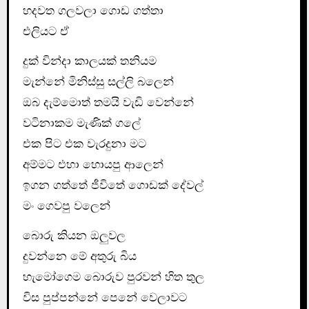
හදවත ගලවලා ගොඩ ගත්තා
එලියට ඒ
දුක් වින්දා කාලයක් තනියම
මැන්නේ මිනිස්සු සල්ලි බලෙන්
ඔබ දැම්මොත් තමයි වැඩි වෙන්නේ
වටිනාකම මැණික් ගලේ
එක පිට එක වැරදුනා මට
අම්මට එහා හොයපු ආලෙන්
ඉගන ගත්තේ ජීවිතේ ගොඩක් දේවල්
මං ගෙවපු වලෙන්
බොරු කියන ඔලුවල
දුවන්නෙ මේ අතුරු බිය
හැමෝගෙම බොරුව පුරවන් හිත තුල
විස පුප්පන්නේ පෙනේ වෙලාවට