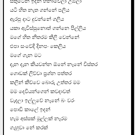
සතුටෙන් ඉදන් හිනාවෙලා උඹලා
යටි හිත නැත ගන්නේ පලිය
ඇරපු දාට දුවන්නේ ගලිය
යකා ඇවිස්සුනොත් ගන්නෙ පිල්ලිය
මගේ හිත නිතරම කිලි වෙන්නේ
එපා සංවේදි දිනපං කෙලිය
මගේ ගැන මට
දැන දැන කියවන්න ඕනේ නෑනේ විස්තර
ගොඩක් ලිව්වා ප්‍රශ්න පත්තර
කලින් කිව්වෙ බොරු උත්තර මම
මම දෙවියන්ගෙන් කවදාවත්
වැදලා ඉල්ලුවේ නෑනේ බං වරං
පොඩි කාලේ ඉදන්
හැම අස්සක් මුල්ලක් නෑරම
ගැහුවා නේ කරක්