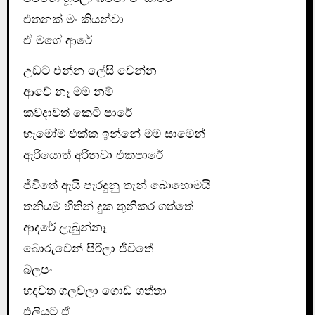
එතනක් මං කියන්වා
ඒ මගේ ආරේ
උඩට එන්න ලේසි වෙන්න
ආවේ නෑ මම නම්
කවදාවත් කෙටි පාරේ
හැමෝම එක්ක ඉන්නේ මම සාමෙන්
ඇරියොත් අරිනවා එකපාරේ
ජීවිතේ ඇයි පැරදුනු තැන් බොහොමයි
තනියම හිතින් දුක තුනීකර ගත්තේ
ආදරේ ලැබුන්නෑ
බොරුවෙන් පිරිලා ජීවිතේ
බලපං
හදවත ගලවලා ගොඩ ගත්තා
එලියට ඒ