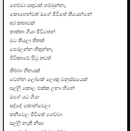
හෙව්වා සතුටක් හම්බුන්නෑ
කොහෙන්වත් මගේ ජීවිතේ තියෙන්නේ
අර කතාවක්
තාත්තා ගියා ජීවිතෙන්
මට තියලා තිතක්
පෙරලන්න හිතුන්නෑ
ජීවිකාවේ පිටු තවත්
තිබ්බා හීනයක්
වෙන්න ලෝකේ ලොකු මනුස්සයෙක්
සල්ලි කොල එක්ක උනා හීනේ
මගේ යට ගියා
සද්දේ කොන්වෙලා
තනිවෙල ජීවිතේ ගෙව්වා
සල්ලි නැති නිසා