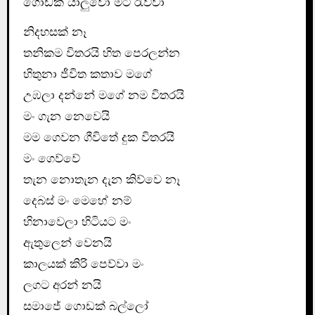
ගොඩක් යාලුවෝ මට රැව්වා
නිදහසක් නෑ
තනිකම විතරයි හිත පෙරලන්න
හිතුනා ජීවිත කතාව මගේ
උඹලා දන්නේ මගේ නම විතරයි
මං ගැන නෙවෙයි
මම ගෙවන ගීවිතේ දුක විතරයි
මං ගෙව්වේ
තැන නොතැන දැන කිව්වෙ නෑ
දෙබස් මං මෙහේ නම්
හිනාවෙලා හිටියට මං
ඇතුලෙන් වෙනයි
කාලයක් කිරි පෙව්වා මං
ලගට අරන් නයි
සමාජේ ගොඩක් බල්ලෝ