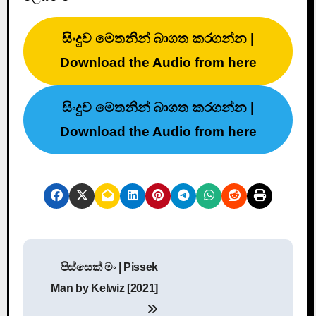
සිංදුව මෙතනින් බාගත කරගන්න |
Download the Audio from here
සිංදුව මෙතනින් බාගත කරගන්න |
Download the Audio from here
P
පිස්සෙක් මං | Pissek
o
Man by Kelwiz [2021]
s