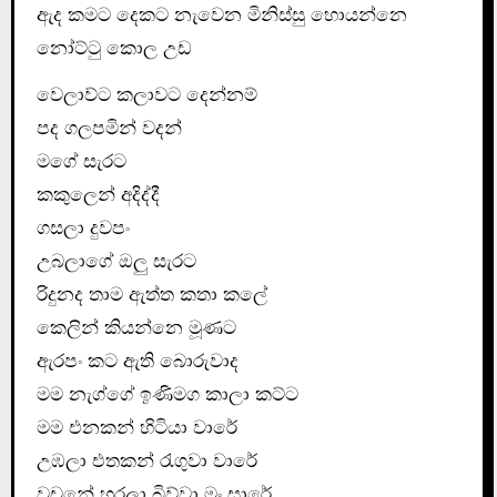
ඇද කමට දෙකට නැවෙන මිනිස්සු හොයන්නෙ
නෝට්ටු කොල උඩ
වෙලාව්ට කලාවට දෙන්නම්
පද ගලපමින් වදන්
මගේ සැරට
කකුලෙන් අදිද්දී
ගසලා දුවපං
උබලාගේ ඔලු සැරට
රිදුනද තාම ඇත්ත කතා කලේ
කෙලින් කියන්නෙ මූණට
ඇරපං කට ඇති බොරුවාද
මම නැග්ගේ ඉණිමග කාලා කට්ට
මම එනකන් හිටියා වාරේ
උඹලා එතකන් රැගුවා වාරේ
වචනේ හූරලා බිව්වා මං සාරේ