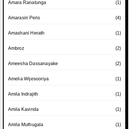
Amara Ranatunga
(1)
Amarasiri Peris
(4)
Amashani Herath
(1)
Ambroz
(2)
Ameesha Dassanayake
(2)
Amelia Wijesooriya
(1)
Amila Indrajith
(1)
Amila Kavinda
(1)
Amila Muthugala
(1)