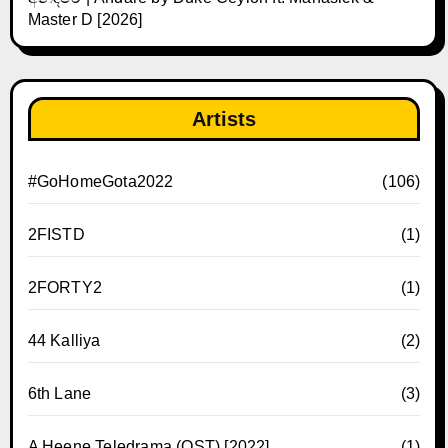
Master D [2026]
Artists
#GoHomeGota2022
(106)
2FISTD
(1)
2FORTY2
(1)
44 Kalliya
(2)
6th Lane
(3)
A Heene Teledrama (OST) [2022]
(1)