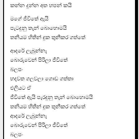
කන්න දුන්න අත හපන් කයි
මගේ ජීවිතේ ඇයි
පැටදුනු තැන් බොහොමයි
තනියම හිතින් දුක තුනීකර ගත්තේ
ආදරේ ලැබුන්නෑ
බොරුවෙන් පිරිලා ජීවිතේ
බලපං
හදවත ගලවලා ගොඩ ගත්තා
එලියට ඒ
ජීවිතේ ඇයි පැරදුනු තැන් බොහොමයි
තනියම හිතින් දුක තුනීකර ගත්තේ
ආදරේ ලැබුන්නෑ
බොරුවෙන් පිරිලා ජීවිතේ
බලපං