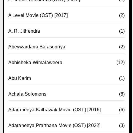
A Level Movie (OST) [2017]
(2)
A. R. Jithendra
(1)
Abeywardana Balasooriya
(2)
Abhisheka Wimalaweera
(12)
Abu Karim
(1)
Achala Solomons
(6)
Adaraneeya Kathawak Movie (OST) [2016]
(6)
Adaraneeya Prarthana Movie (OST) [2022]
(3)