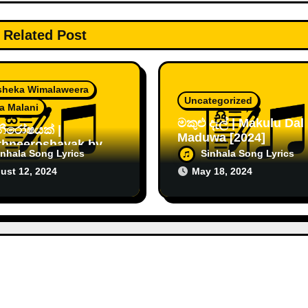
Related Post
sheka Wimalaweera
Uncategorized
a Malani
මකුළු දැල් | Makulu Dal
නීරෝෂයක් |
Maduwa [2024]
thneeroshayak by
inhala Song Lyrics
Sinhala Song Lyrics
 Malini &
ust 12, 2024
May 18, 2024
sheka W