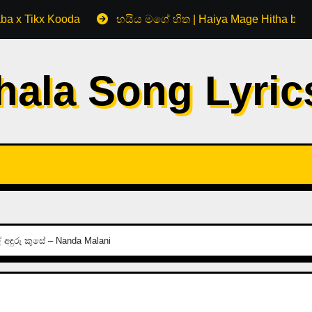
aba x Tikx Kooda
හයිය මගේ හිත | Haiya Mage Hitha by 
hala Song Lyri
 අඳුරු කුසේ – Nanda Malani