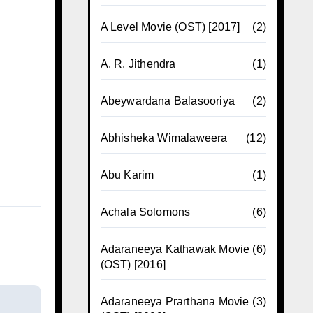
A Level Movie (OST) [2017]
(2)
A. R. Jithendra
(1)
Abeywardana Balasooriya
(2)
Abhisheka Wimalaweera
(12)
Abu Karim
(1)
Achala Solomons
(6)
Adaraneeya Kathawak Movie
(6)
(OST) [2016]
Adaraneeya Prarthana Movie
(3)