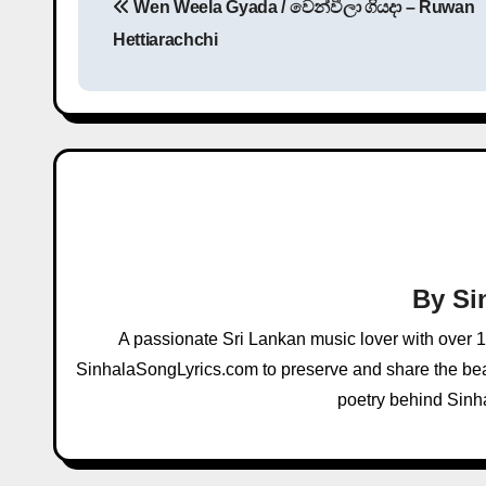
Wen Weela Gyada / වෙන්වීලා ගියදා – Ruwan
o
Hettiarachchi
s
t
n
a
v
i
By
Si
g
A passionate Sri Lankan music lover with over 
a
SinhalaSongLyrics.com to preserve and share the beau
poetry behind Sinh
t
i