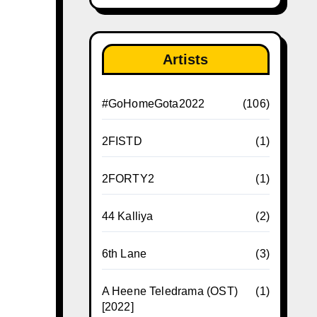
Artists
#GoHomeGota2022
(106)
2FISTD
(1)
2FORTY2
(1)
44 Kalliya
(2)
6th Lane
(3)
A Heene Teledrama (OST)
(1)
[2022]