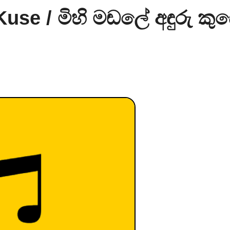
se / මිහි මඬලේ අඳුරු කුස