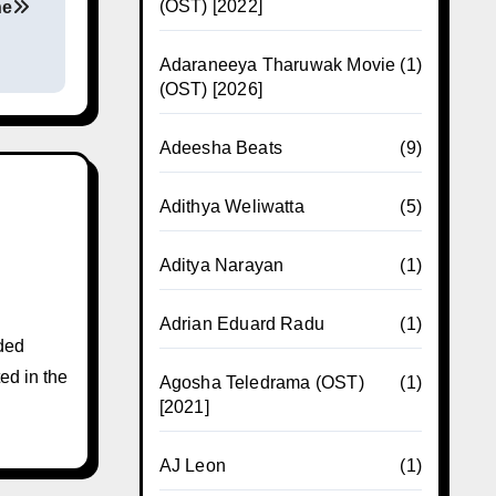
(OST) [2022]
ne
Adaraneeya Tharuwak Movie
(1)
(OST) [2026]
Adeesha Beats
(9)
Adithya Weliwatta
(5)
Aditya Narayan
(1)
Adrian Eduard Radu
(1)
ded
ed in the
Agosha Teledrama (OST)
(1)
[2021]
AJ Leon
(1)