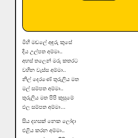
මිහි මඬලේ අඳුරු කුසේ
දිය උල්පත අම්මා..
අහස් තලෙන් මරු කතරට
වහින වැස්ස අම්මා..
නිල් දෙරණේ තුරුලිය මත
මල් සම්පත අම්මා..
තුරුලිය මත පිපි කුසුමේ
ඵල සම්පත අම්මා…
සිය දහසක් නෙක ලෝදා
එළිය කරන අම්මා..