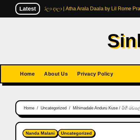
Skip
Latest
අත ඇරලා දාලා | Atha Arala Daala by Lil Rome Pr
to
content
Sin
Home
About Us
Privacy Policy
Home
Uncategorized
Mihimadale Anduru Kuse / මිහි මඬලේ
Nanda Malani
Uncategorized