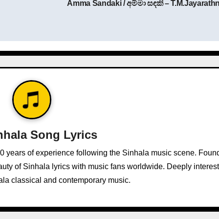
Amma Sandaki / අම්මා සඳකි – T.M.Jayarath
nhala Song Lyrics
10 years of experience following the Sinhala music scene. Foun
ty of Sinhala lyrics with music fans worldwide. Deeply interest
ala classical and contemporary music.