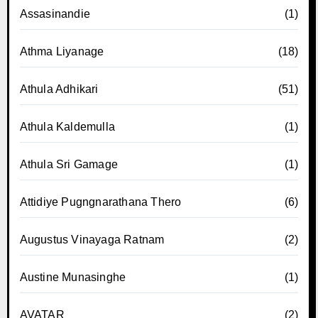
Assasinandie
(1)
Athma Liyanage
(18)
Athula Adhikari
(51)
Athula Kaldemulla
(1)
Athula Sri Gamage
(1)
Attidiye Pugngnarathana Thero
(6)
Augustus Vinayaga Ratnam
(2)
Austine Munasinghe
(1)
AVATAR
(2)