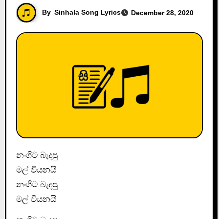
By
Sinhala Song Lyrics
December 28, 2020
නංගිට බැදපු
මල් වියනයි
නංගිට බැදපු
මල් වියනයි