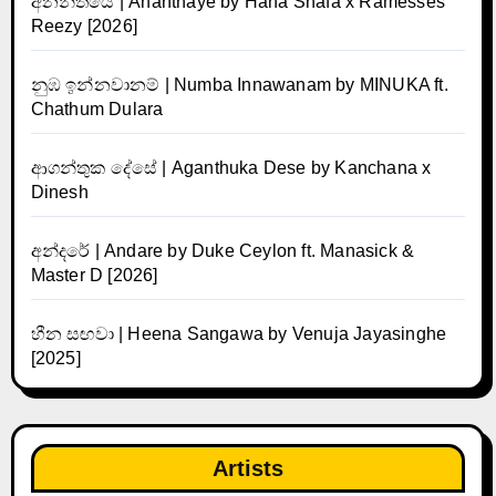
අනන්තයේ | Ananthaye by Hana Shafa x Ramesses
Reezy [2026]
නුඹ ඉන්නවානම් | Numba Innawanam by MINUKA ft.
Chathum Dulara
ආගන්තුක දේසේ | Aganthuka Dese by Kanchana x
Dinesh
අන්දරේ | Andare by Duke Ceylon ft. Manasick &
Master D [2026]
හීන සඟවා | Heena Sangawa by Venuja Jayasinghe
[2025]
Artists