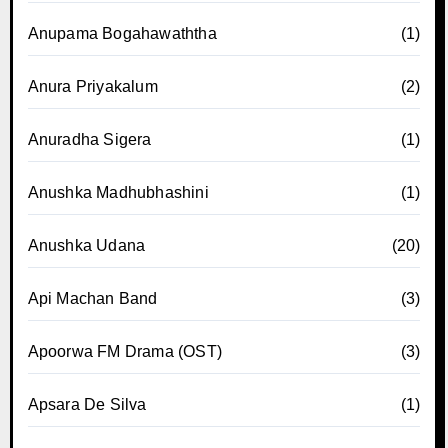
Anupama Bogahawaththa
(1)
Anura Priyakalum
(2)
Anuradha Sigera
(1)
Anushka Madhubhashini
(1)
Anushka Udana
(20)
Api Machan Band
(3)
Apoorwa FM Drama (OST)
(3)
Apsara De Silva
(1)