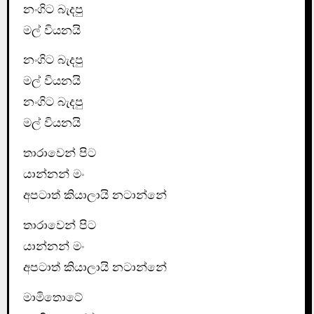
නංගිට බැදපු
මල් වියනයි
නංගිට බැදපු
මල් වියනයි
නංගිට බැදපු
මල් වියනයි
තාරාවෙන් පිට
යාන්නන් මං
අපටාත් කියාලායි නටාන්නේ
තාරාවෙන් පිට
යාන්නන් මං
අපටාත් කියාලායි නටාන්නේ
මාමිතොටේ