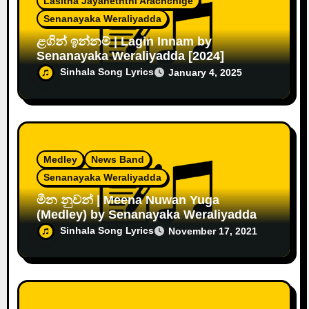
Lasitha Jayaneththi Arachchige
Senanayaka Weraliyadda
ළගින් ඉන්නම් | Lagin Innam by
Senanayaka Weraliyadda [2024]
Sinhala Song Lyrics
January 4, 2025
Medley
News Band
Senanayaka Weraliyadda
මීන නුවන් | Meena Nuwan Yuga
(Medley) by Senanayaka Weraliyadda
Sinhala Song Lyrics
November 17, 2021