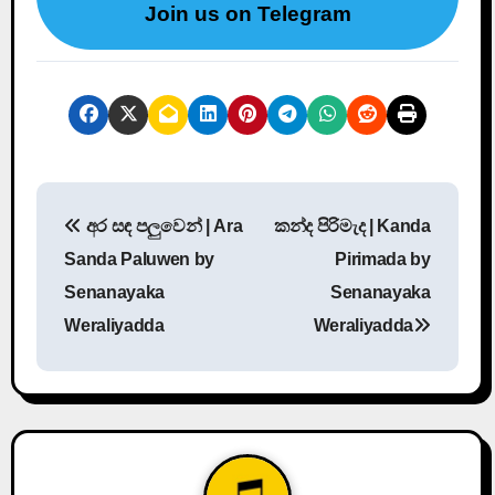
Join us on Telegram
P
අර සඳ පලුවෙන් | Ara
කන්ද පිරිමැද | Kanda
o
Sanda Paluwen by
Pirimada by
s
Senanayaka
Senanayaka
Weraliyadda
Weraliyadda
t
n
a
v