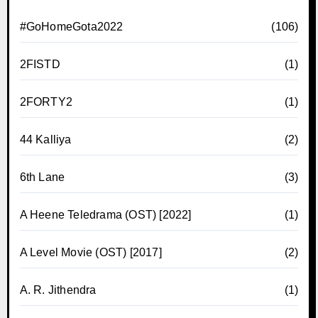
#GoHomeGota2022
(106)
2FISTD
(1)
2FORTY2
(1)
44 Kalliya
(2)
6th Lane
(3)
A Heene Teledrama (OST) [2022]
(1)
A Level Movie (OST) [2017]
(2)
A. R. Jithendra
(1)