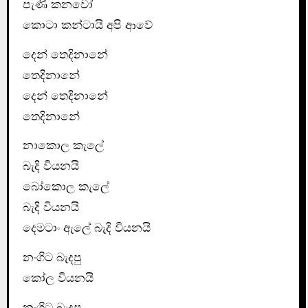
පැණි කනවෝ
කොටා කන්ටායි අපි ආවේ
දෙන් තෙදිනානේ
තෙදිනානේ
දෙන් තෙදිනානේ
තෙදිනානේ
නාකොල කැලේ
බැදි වියනයි
බෝකොල කැලේ
බැදි වියනයි
දෙමටාං ඇලේ බැදි වියනයි
නංගිට බැදපු
කෝල වියනයි
නංගිට බැදපු