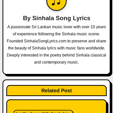
i
g
By
Sinhala Song Lyrics
a
A passionate Sri Lankan music lover with over 10 years
of experience following the Sinhala music scene.
t
Founded SinhalaSongLyrics.com to preserve and share
i
the beauty of Sinhala lyrics with music fans worldwide.
o
Deeply interested in the poetry behind Sinhala classical
and contemporary music.
n
Related Post