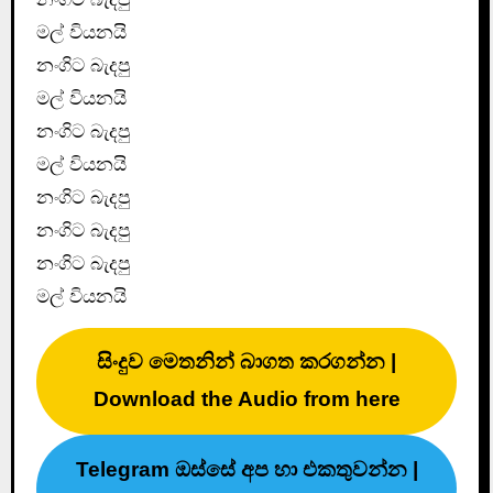
මල් වියනයි
නංගිට බැදපු
මල් වියනයි
නංගිට බැදපු
මල් වියනයි
නංගිට බැදපු
නංගිට බැදපු
නංගිට බැදපු
මල් වියනයි
සිංදුව මෙතනින් බාගත කරගන්න |
Download the Audio from here
Telegram ඔස්සේ අප හා එකතුවන්න |