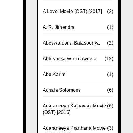
A Level Movie (OST) [2017]
(2)
A. R. Jithendra
(1)
Abeywardana Balasooriya
(2)
Abhisheka Wimalaweera
(12)
Abu Karim
(1)
Achala Solomons
(6)
Adaraneeya Kathawak Movie
(6)
(OST) [2016]
Adaraneeya Prarthana Movie
(3)