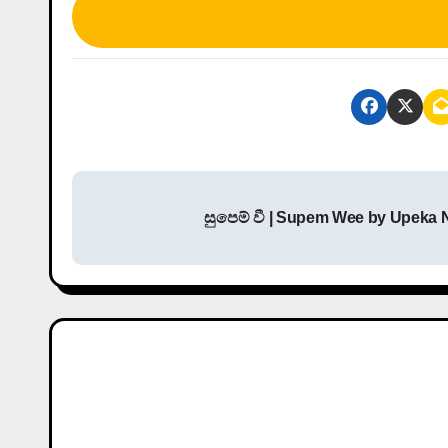
P
සුපෙම් වී | Supem Wee by Upeka 
o
s
t
n
a
v