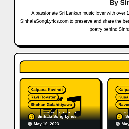
By
Si
i
A passionate Sri Lankan music lover with over 
g
SinhalaSongLyrics.com to preserve and share the beau
a
poetry behind Sinh
t
i
o
n
Kalpana Kavindi
Kalp
Ravi Royster
Kusal
Shehan Galahitiyawa
Rave
ඇදලා තුරුම්පු | Adhalaa
ආදර 
Sinhala Song Lyrics
S
Thurumpu by Ravi ft.
Wasa
May 19, 2023
May
Kalpana Kavindi
x Ka