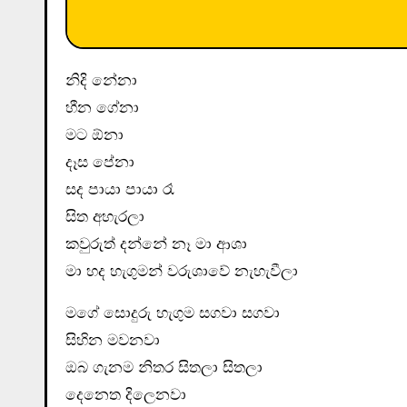
නිදි නේනා
හීන ගේනා
මට ඕනා
දෑස පේනා
සද පායා පායා රෑ
සිත අහැරලා
කවුරුත් දන්නේ නෑ මා ආශා
මා හද හැගුමන් වරුශාවේ නැහැවීලා
මගේ සොදුරු හැගුම සගවා සගවා
සිහින මවනවා
ඔබ ගැනම නිතර සිතලා සිතලා
දෙනෙත දිලෙනවා