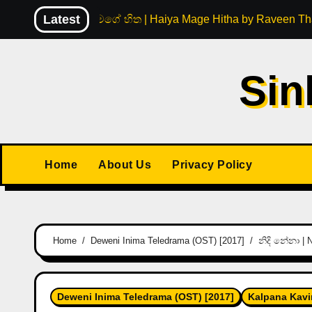
Skip
Latest
හයිය මගේ හිත | Haiya Mage Hitha by Raveen Th
to
content
Sin
Home
About Us
Privacy Policy
Home
Deweni Inima Teledrama (OST) [2017]
නිදි නේනා | 
Deweni Inima Teledrama (OST) [2017]
Kalpana Kavi