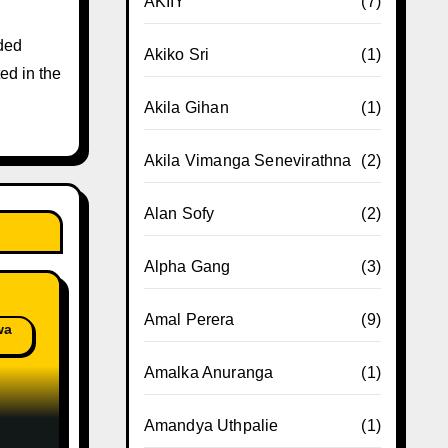
AKIIY
(7)
ded
Akiko Sri
(1)
ed in the
Akila Gihan
(1)
Akila Vimanga Senevirathna
(2)
Alan Sofy
(2)
Alpha Gang
(3)
Amal Perera
(9)
wa
Amalka Anuranga
(1)
Amandya Uthpalie
(1)