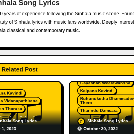
nhala Song Lyrics
10 years of experience following the Sinhala music scene. Foun
ty of Sinhala lyrics with music fans worldwide. Deeply interest
ala classical and contemporary music.
Related Post
Gayashan Weerawansha
Kalpana Kavindi
ana Kavindi
Ruhunuketha Dhammade
a Vidanapathirana
Thero
en Tharuka
Tharindu Damsara
වසන්තයට | Adara
වංකගිරි | Wankagiri
inhala Song Lyrics
Sinhala Song Lyrics
nthayata by Raveen
Gamana by Tharindu
 1, 2023
October 30, 2022
lpana
Damsara ft. Kalpana