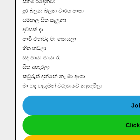
සිතම රිදෙනවා
දුර බලන බලන වාරය පාසා
සමනල සිත සැලුනා
දවසක් දා
පාවී එනවද මා සොයලා
හිත හඩලා
සද පායා පායා රෑ
සිත අහැරලා
කවුරුත් දන්නේ නෑ මා ආශා
මා හද හැගුමන් වරුශාවේ නැහැවීලා
Jo
Clic