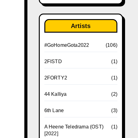
Artists
#GoHomeGota2022
(106)
2FISTD
(1)
2FORTY2
(1)
44 Kalliya
(2)
6th Lane
(3)
A Heene Teledrama (OST)
(1)
[2022]