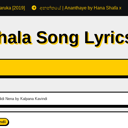
aruka [2019]
අනන්තයේ | Ananthaye by Hana Shafa x R
hala Song Lyri
Nidi Nena by Kalpana Kavindi
ndi