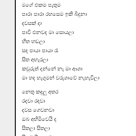
මගේ එකම පැතුම
පාරා පාරා රහසෙම ඉකි බිදුනා
දවසක් දා
පාවී එනවද මා සොයලා
හිත හඩලා
සද පායා පායා රෑ
සිත අහැරලා
කවුරුත් දන්නේ නෑ මා ආශා
මා හද හැගුමන් වරුශාවේ නැහැවීලා
නෙතු කදුලු අතර
රදවා රදවා
දවස ගෙවනවා
ඔබ අහිමිවෙයි ද
සිතලා සිතලා