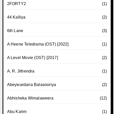
2FORTY2
(1)
44 Kalliya
(2)
6th Lane
(3)
A Heene Teledrama (OST) [2022]
(1)
A Level Movie (OST) [2017]
(2)
A. R. Jithendra
(1)
Abeywardana Balasooriya
(2)
Abhisheka Wimalaweera
(12)
Abu Karim
(1)