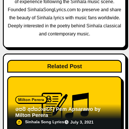
a
of experience following the Sinhala music scene.
Founded SinhalaSongLyrics.com to preserve and share
t
the beauty of Sinhala lyrics with music fans worldwide.
i
Deeply interested in the poetry behind Sinhala classical
and contemporary music.
o
n
Related Post
Milton Perera
පෙම් අප්සරාවෝ | Pem Apsarawo by
Milton Perera
Sinhala Song Lyrics
July 3, 2021