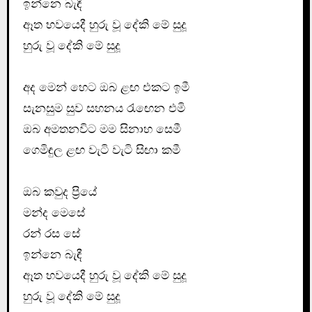
ඉන්නෙ බැඳී
ඈත භවයෙදී හුරු වූ දේකි මේ සුදූ
හුරු වූ දේකි මේ සුදූ
අද මෙන් හෙට ඔබ ළඟ එකට ඉමී
සැනසුම සුව සහනය රැඟෙන එමි
ඔබ අමතනවිට මම සිනාහ සෙමී
ගෙමිඳුල ළඟ වැටි වැටි සිඟා කමී
ඔබ කවුද ප්‍රියේ
මන්ද මෙසේ
රන් රස සේ
ඉන්නෙ බැඳී
ඈත භවයෙදී හුරු වූ දේකි මේ සුදූ
හුරු වූ දේකි මේ සුදූ