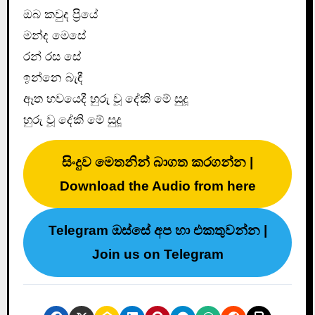
ඔබ කවුද ප්‍රියේ
මන්ද මෙසේ
රන් රස සේ
ඉන්නෙ බැඳී
ඈත භවයෙදී හුරු වූ දේකි මේ සුදූ
හුරු වූ දේකි මේ සුදූ
සිංදුව මෙතනින් බාගත කරගන්න |
Download the Audio from here
Telegram ඔස්සේ අප හා එකතුවන්න |
Join us on Telegram