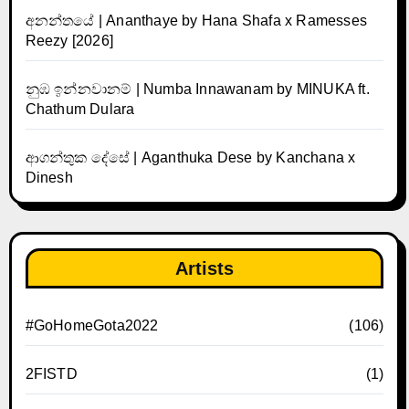
අනන්තයේ | Ananthaye by Hana Shafa x Ramesses
Reezy [2026]
නුඹ ඉන්නවානම් | Numba Innawanam by MINUKA ft.
Chathum Dulara
ආගන්තුක දේසේ | Aganthuka Dese by Kanchana x
Dinesh
Artists
#GoHomeGota2022
(106)
2FISTD
(1)