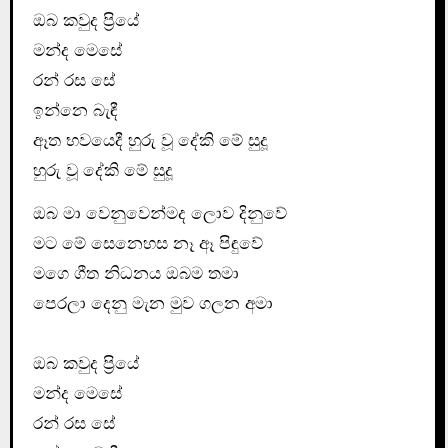
ඔබ කවුද ප්‍රියේ
මන්ද මෙසේ
රන් රස සේ
ඉන්නෙ බැඳී
ඈත භවයෙදී හුරු වූ දේකි මේ සුදූ
හුරු වූ දේකි මේ සුදූ
ඔබ මා වෙනුවෙන්මද ලොව දිනුවේ
මට මේ සෙනෙහස නෑ ඈ පිඳුවේ
මගෙ ගීත නිධනය ඔබම තමා
පෙරලා දෙනු මැන මුව ගලන අමා
ඔබ කවුද ප්‍රියේ
මන්ද මෙසේ
රන් රස සේ