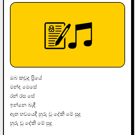
ඔබ කවුද ප්‍රියේ
මන්ද මෙසේ
රන් රස සේ
ඉන්නෙ බැඳී
ඈත භවයෙදී හුරු වූ දේකි මේ සුදූ
හුරු වූ දේකි මේ සුදූ