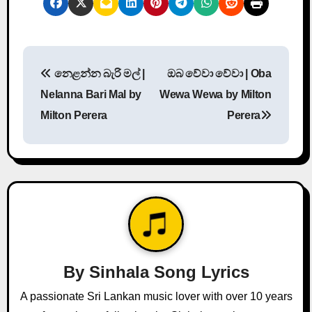
P
නෙළන්න බැරි මල් |
ඔබ වේවා වේවා | Oba
o
Nelanna Bari Mal by
Wewa Wewa by Milton
s
Milton Perera
Perera
t
n
a
v
i
By
Sinhala Song Lyrics
g
A passionate Sri Lankan music lover with over 10 years