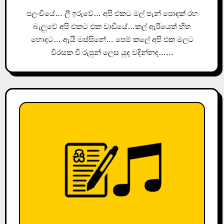
පලංචියේ… ලී ඉරුවේ… අපි එකට මල් පැන් පොදක් රහ
බැලුවේ අපි ‍එකට එක වාඩියේ…කල් ඇරියෙත් හිත
හොදට… ඇයි මස්සිනේ… පෙම් කලේ අපි එක මලට
විරසක වී රුපුන් ලෙස යුද වදින්නද……