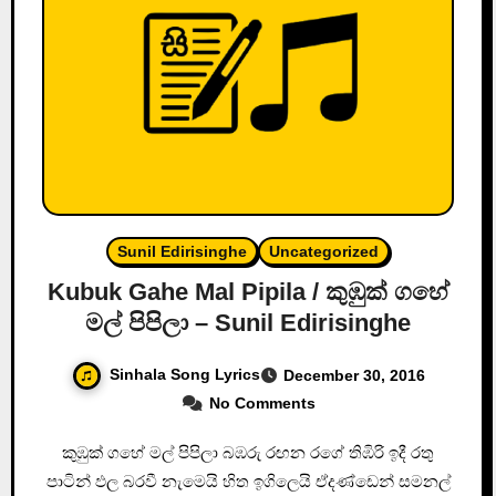
Sunil Edirisinghe
Uncategorized
Kubuk Gahe Mal Pipila / කුඹුක් ගහේ
මල් පිපිලා – Sunil Edirisinghe
Sinhala Song Lyrics
December 30, 2016
No Comments
කුඹුක් ගහේ මල් පිපිලා බඹරු රඟන රගේ තිඹිරි ඉදී රතු
පාටින් ඵල බරවී නැමෙයි හිත ඉගිලෙයි ඒදණ්ඩෙන් සමනල්