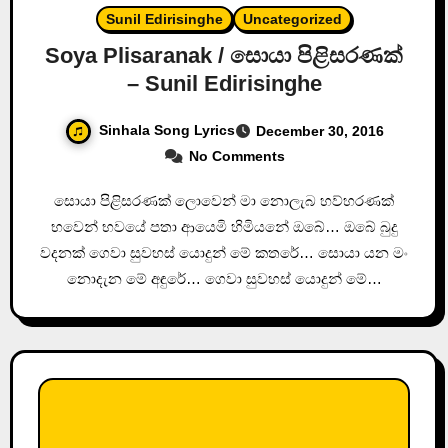
Sunil Edirisinghe
Uncategorized
Soya Plisaranak / සොයා පිළිසරණක්
– Sunil Edirisinghe
Sinhala Song Lyrics
December 30, 2016
No Comments
සොයා පිළිසරණක් ලොවෙන් මා නොලැබ හව්හරණක්
භවෙන් භවයේ පතා ආයෙමි හිමියනේ ඔබේ… ඔබේ බුදු
වදනක් ගෙවා සුවහස් යොදුන් මේ කතරේ… සොයා යන මං
නොදැන මේ අඳුරේ… ගෙවා සුවහස් යොදුන් මේ…