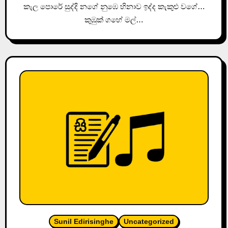
කැල පොරේ සුද්දි නගේ නුඹෙ හිනාව ඉද්ද කැකුළු වගේ…
කුඹුක් ගහේ මල්…
Sunil Edirisinghe
Uncategorized