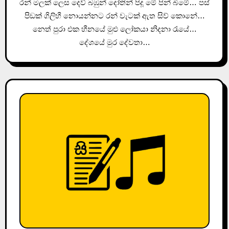
රන් මලක් ලෙස දෙව් බඹුන් දෝතින් පිදූ මේ පින් බිමේ… පස්
පිඞක් ගිලිහී නොයන්නට රන් වැටක් ඇත සිව් කොනේ…
නෙත් පුරා එක හීනයේ මුළු ලෝකයා නිදනා රැයේ…
දේශයේ මුර දේවතා…