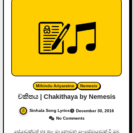
Mihindu Ariyaratne
Nemesis
චකිතය | Chakithaya by Nemesis
Sinhala Song Lyrics
December 30, 2016
No Comments
සේයාවක්වත් හද තුළ මා නොවන ලෙසේමායාවක් වී ඔබ