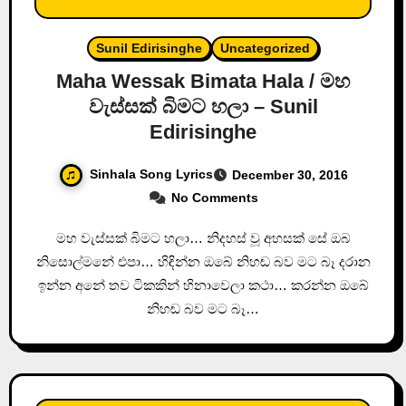
Sunil Edirisinghe
Uncategorized
Maha Wessak Bimata Hala / මහ
වැස්සක් බිමට හලා – Sunil
Edirisinghe
Sinhala Song Lyrics
December 30, 2016
No Comments
මහ වැස්සක් බිමට හලා… නිදහස් වූ අහසක් සේ ඔබ
නිසොල්මනේ එපා… හිඳින්න ඔබේ නිහඬ බව මට බෑ දරාන
ඉන්න අනේ තව ටිකකින් හිනාවෙලා කථා… කරන්න ඔබේ
නිහඬ බව මට බෑ…