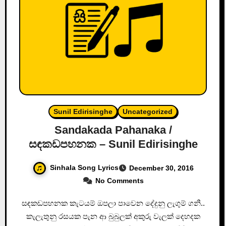
Sunil Edirisinghe
Uncategorized
Sandakada Pahanaka /
සඳකඩපහනක – Sunil Edirisinghe
Sinhala Song Lyrics
December 30, 2016
No Comments
සඳකඩපහනක කැටයම් ඔපලා පාවෙන දේදුනු ලැගුම් ගනී..
කැලැතුනු රසයක පැන ආ බුබුලක් අකුරු වැලක් දෙහදක