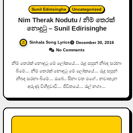
Sunil Edirisinghe
Uncategorized
Nim Therak Nodutu / නිම් තෙරක්
නොදුටු – Sunil Edirisinghe
Sinhala Song Lyrics
December 30, 2016
No Comments
නිම් තෙරක් නොදුටු මේ ලෝකයේ… රුදු සපුන් නිබඳ සරනා
බිමේ… නිම් තෙරක් නොදුටු මේ ලෝකයේ… රුදු සපුන්
නිබඳ සරනා බිමේ… ඔබේ.. සිනා වත මගේ.. නවාතැන
අරුණු විහිදුවාවී… ජීවිතයේ… රැල් නගා…