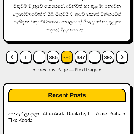
සිතුවම් මැකුවේ කෙසේසේයාවක්වත් හද තුළ මා නොවන
ලෙසේමායාවක් වී ඔබ සිතුවම් මැකුවේ කෙසේ චකිතයවත්
නැතිද නැවතුවේමතකය කෙලෙසදෝ මියැදුනේ හද දැවුනා
කඳුලේ ගිලුනානෙතු…
Posts
1
…
385
386
387
…
393
pagination
« Previous Page
—
Next Page »
Recent Posts
අත ඇරලා දාලා | Atha Arala Daala by Lil Rome Praba x
Tikx Kooda