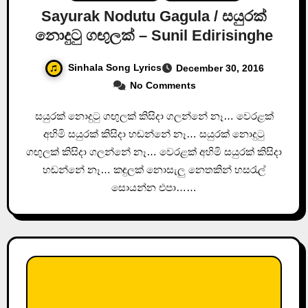
Sayurak Nodutu Gagula / සයුරක්
නොදු‍ටු ගඟුලක් – Sunil Edirisinghe
Sinhala Song Lyrics
December 30, 2016
No Comments
සයුරක් නොදු‍ටු ගඟුලක් කිසිදා ගලන්නේ නෑ… වෙරළක්
අහිමි සයුරක් කිසිදා හඬන්නේ නෑ… සයුරක් නොදු‍ටු
ගඟුලක් කිසිදා ගලන්නේ නෑ… වෙරළක් අහිමි සයුරක් කිසිදා
හඬන්නේ නෑ… කඳුලක් නොසැලු නෙතකින් හස‍රැල්
සොයන්න එපා……