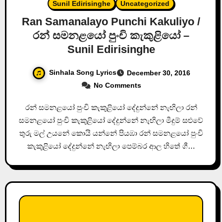
Sunil Edirisinghe
Uncategorized
Ran Samanalayo Punchi Kakuliyo /
රන් සමනළයෝ පුංචි කැකුළියෝ –
Sunil Edirisinghe
Sinhala Song Lyrics
December 30, 2016
No Comments
රන් සමනළයෝ පුංචි කැකුළියෝ දේදුන්නේ නැඟිලා රන්
සමනළයෝ පුංචි කැකුළියෝ දේදුන්නේ නැඟිලා මීදුම් සළුවේ
තුරු මල් උයනේ කොයි යන්නේ පියඹා රන් සමනළයෝ පුංචි
කැකුළියෝ දේදුන්නේ නැඟිලා පෙම්බර ආල හිතේ ගී…