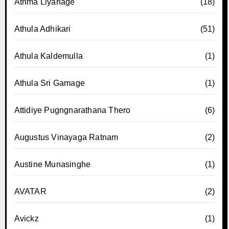
Athma Liyanage
(18)
Athula Adhikari
(51)
Athula Kaldemulla
(1)
Athula Sri Gamage
(1)
Attidiye Pugngnarathana Thero
(6)
Augustus Vinayaga Ratnam
(2)
Austine Munasinghe
(1)
AVATAR
(2)
Avickz
(1)