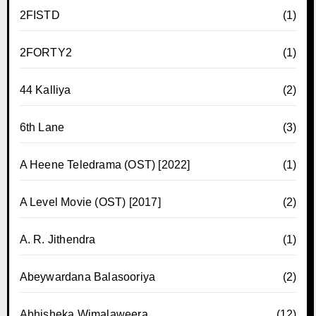
2FISTD
(1)
2FORTY2
(1)
44 Kalliya
(2)
6th Lane
(3)
A Heene Teledrama (OST) [2022]
(1)
A Level Movie (OST) [2017]
(2)
A. R. Jithendra
(1)
Abeywardana Balasooriya
(2)
Abhisheka Wimalaweera
(12)