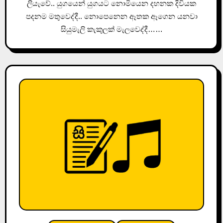
ලියැවේ.. යුගයෙන් යුගයට නොමියෙන දහනක දිවියක
පදනම මතුවෙද්දී.. නොපෙනෙන ඈතක ඈගෙන යනවා
සියුමැලි කැකුලක් මැලවෙද්දී……