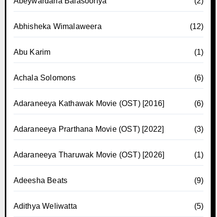
Abeywardana Balasooriya
(2)
Abhisheka Wimalaweera
(12)
Abu Karim
(1)
Achala Solomons
(6)
Adaraneeya Kathawak Movie (OST) [2016]
(6)
Adaraneeya Prarthana Movie (OST) [2022]
(3)
Adaraneeya Tharuwak Movie (OST) [2026]
(1)
Adeesha Beats
(9)
Adithya Weliwatta
(5)