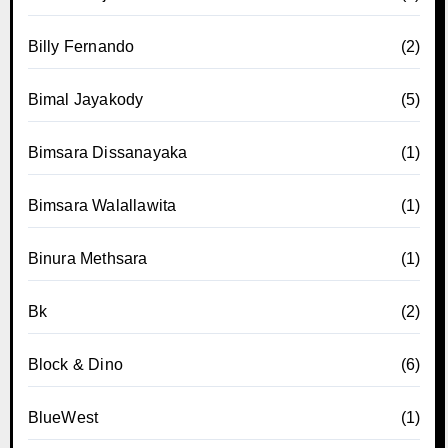
Billy Fernando
(2)
Bimal Jayakody
(5)
Bimsara Dissanayaka
(1)
Bimsara Walallawita
(1)
Binura Methsara
(1)
Bk
(2)
Block & Dino
(6)
BlueWest
(1)