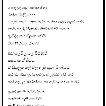
පොලතු පැල්පතක හීන
රන්දා මාලිගයක
ලෙන්ගතු වී කතාකරයි යන්න දේව ලෝකෙට
කාසි පදුරු පීදුනාට ගිනිගත් ජීවිතයක
ඇවිද්ද පය විලංගු වෙයි
ඔය කහමල් යායට
තනමල්විල මල් පිපුනත්
තහනම් නීතියට
ඒ සියලුම මල් වල ඇති සුවද සිදාදියට
හිරි මල්විය ඉගිකෙරුවත් ඉදුවර හීනියට
සිත් මල ලං කරන්නෙපා ඇවිලෙන පාපයට
අපේ ගමේ සිටුවරයින්
යහමින් ඇති අත මිට