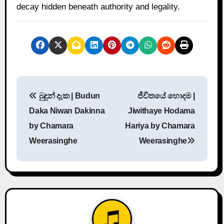
decay hidden beneath authority and legality.
P
බුදුන් දැක | Budun
ජීවිතයේ හොදම |
o
Daka Niwan Dakinna
Jiwithaye Hodama
s
by Chamara
Hariya by Chamara
Weerasinghe
Weerasinghe
t
n
a
v