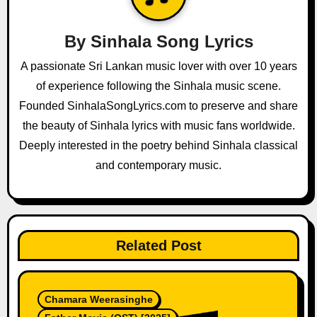
i
g
By
Sinhala Song Lyrics
a
A passionate Sri Lankan music lover with over 10 years
of experience following the Sinhala music scene.
t
Founded SinhalaSongLyrics.com to preserve and share
i
the beauty of Sinhala lyrics with music fans worldwide.
o
Deeply interested in the poetry behind Sinhala classical
and contemporary music.
n
Related Post
Chamara Weerasinghe