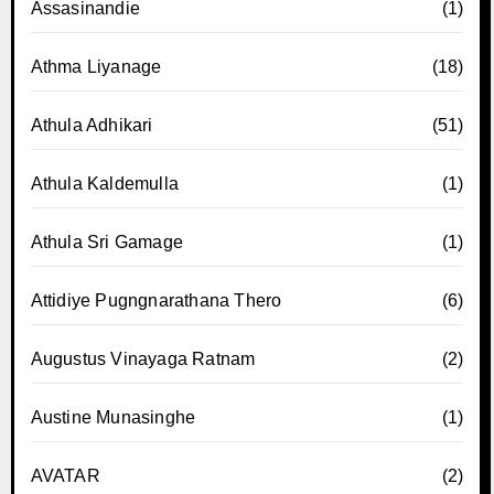
Assasinandie
(1)
Athma Liyanage
(18)
Athula Adhikari
(51)
Athula Kaldemulla
(1)
Athula Sri Gamage
(1)
Attidiye Pugngnarathana Thero
(6)
Augustus Vinayaga Ratnam
(2)
Austine Munasinghe
(1)
AVATAR
(2)