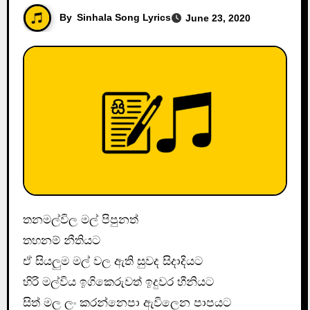
By
Sinhala Song Lyrics
June 23, 2020
තනමල්විල මල් පිපුනත්
තහනම් නීතියට
ඒ සියලුම මල් වල ඇති සුවද සිදාදියට
හිරි මල්විය ඉගිකෙරුවත් ඉදුවර හීනියට
සිත් මල ලං කරන්නෙපා ඇවිලෙන පාපයට