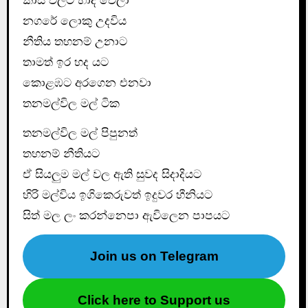
කාසි වලට හාද වෙලා
නගරේ ලොකු උදවිය
නීතිය තහනම් උනාට
තාමත් ඉර හද යට
කොළඹට අරගෙන එනවා
තනමල්විල මල් ටික
තනමල්විල මල් පිපුනත්
තහනම් නීතියට
ඒ සියලුම මල් වල ඇති සුවද සිදාදියට
හිරි මල්විය ඉගිකෙරුවත් ඉදුවර හීනියට
සිත් මල ලං කරන්නෙපා ඇවිලෙන පාපයට
Join us on Telegram
Click here to Support us