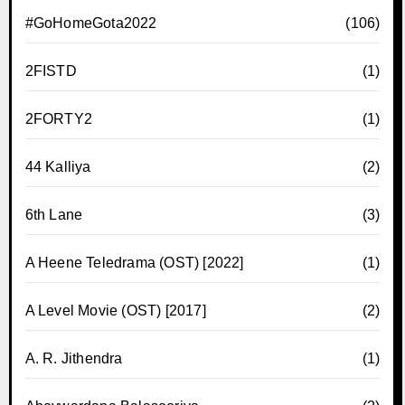
#GoHomeGota2022
(106)
2FISTD
(1)
2FORTY2
(1)
44 Kalliya
(2)
6th Lane
(3)
A Heene Teledrama (OST) [2022]
(1)
A Level Movie (OST) [2017]
(2)
A. R. Jithendra
(1)