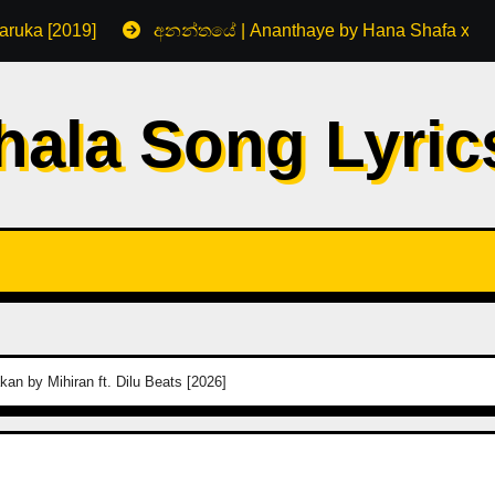
aruka [2019]
අනන්තයේ | Ananthaye by Hana Shafa x R
hala Song Lyri
n by Mihiran ft. Dilu Beats [2026]