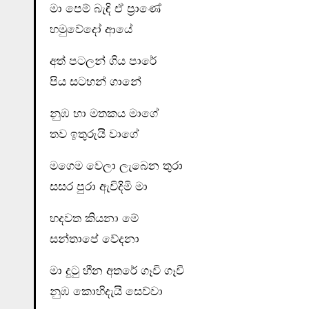
මා පෙම් බැඳි ඒ ප්‍රාණේ
හමුවේදෝ ආයේ
අත් පටලන් ගිය පාරේ
පිය සටහන් ගානේ
නුඹ හා මතකය මාගේ
තව ඉතුරුයි වාගේ
මගෙම වෙලා ලැබෙන තුරා
සසර පුරා ඇවිදිමි මා
හදවත කියනා මේ
සන්තාපේ වේදනා
මා දුටු හීන අතරේ ගෑවි ගෑවී
නුඹ කොහිදැයි සෙව්වා