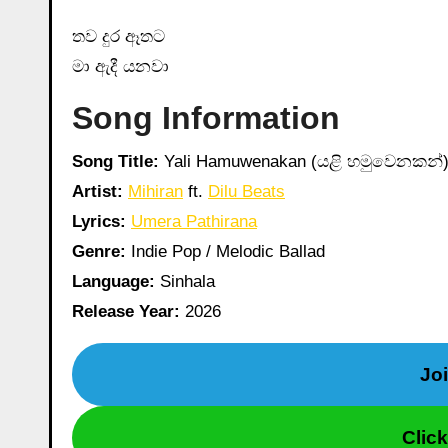
තව දුර ඈතට
මා ඇදී යනවා
Song Information
Song Title:
Yali Hamuwenakan (යළි හමුවෙනකන්
Artist:
Mihiran
ft.
Dilu Beats
Lyrics:
Umera Pathirana
Genre:
Indie Pop / Melodic Ballad
Language:
Sinhala
Release Year:
2026
Jo
Clic