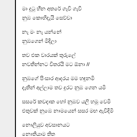
මා දුටු හීන අතරේ ගෑවි ගෑවී
නුඹ කොහිදැයි සෙව්වා
නෑ මං නෑ යන්නේ
නුඹගෙන් මිදිලා
තව එක වාරයක් තුරුලේ
නවතින්නට විතරයි මට ඕනා //
නුඹගේ පිංසාර ආදරය මම හඳුනමි
දෑතින් අල්ලාම තව දුරට නුඹ ගෙන යමි
සසරේ කවදාක හෝ නුඹව යලි හමු වෙමි
එතුවක් නුඹෙ නාමයෙන් සසර මඟ ඇවිදිමි
නොලියුව අවසානයට
නොතියාම තිත