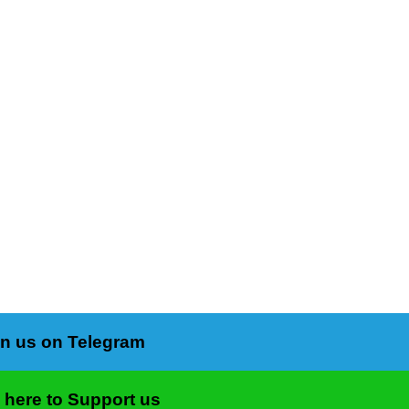
)
in us on Telegram
k here to Support us