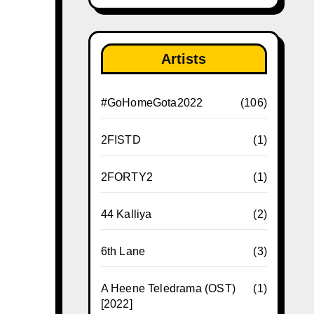
Artists
#GoHomeGota2022
(106)
2FISTD
(1)
2FORTY2
(1)
44 Kalliya
(2)
6th Lane
(3)
A Heene Teledrama (OST)
(1)
[2022]