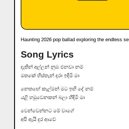
Haunting 2026 pop ballad exploring the endless s
Song Lyrics
දෑතින් අල්ලන් නුඹ එනවා නම්
මතකේ හිස්තැන් දරා ඉඳිමි මා
නෙතඟේ කැල්මන් මට ඉඟි දේ නම්
යළි හමුවෙනකන් බලා හිඳිමි මා
වෙන්වෙන්නට මේ වාගේ
අපි ඇයි දුර ආවේ