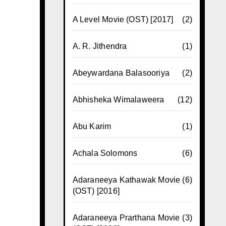
A Level Movie (OST) [2017]
(2)
A. R. Jithendra
(1)
Abeywardana Balasooriya
(2)
Abhisheka Wimalaweera
(12)
Abu Karim
(1)
Achala Solomons
(6)
Adaraneeya Kathawak Movie
(6)
(OST) [2016]
Adaraneeya Prarthana Movie
(3)