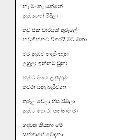
නෑ මං නෑ යන්නේ
නුඹගෙන් මිදිලා
තව එක වාරයක් තුරුලේ
නවතින්නට විතරයි මට ඕනා
මට නුඹව නැති තැන
උහුලා ඉන්නට වුනා
නුඹට මගෙ උණුහුම
තවරා යනු බැරිවුනා
තුරුලු වෙලා හිස සිඹලා
නුඹට හොරා යන්නම් මා
හදවත කියනා මේ
සන්තාපේ වේදනා