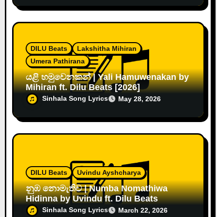
DILU Beats
Lakshitha Mihiran
Umera Pathirana
යළි හමුවෙනකන් | Yali Hamuwenakan by
Mihiran ft. Dilu Beats [2026]
Sinhala Song Lyrics
May 28, 2026
DILU Beats
Uvindu Ayshcharya
නුඹ නොමැතිව | Numba Nomathiwa
Hidinna by Uvindu ft. Dilu Beats
Sinhala Song Lyrics
March 22, 2026