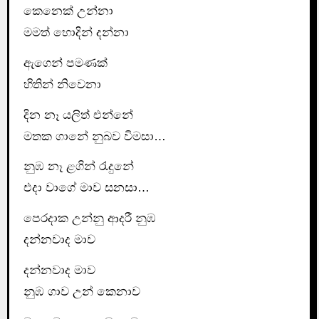
කෙනෙක් උන්නා
මමත් හොදින් දන්නා
ඇගෙන් පමණක්
හිතින් නිවෙනා
දින නෑ යලිත් එන්නේ
මතක ගානේ නුබව විමසා…
නුඹ නෑ ළගින් රැදුනේ
එදා වාගේ මාව සනසා…
පෙරදාක උන්නු ආදරී නුඹ
දන්නවාද මාව
දන්නවාද මාව
නුඹ ගාව උන් කෙනාව