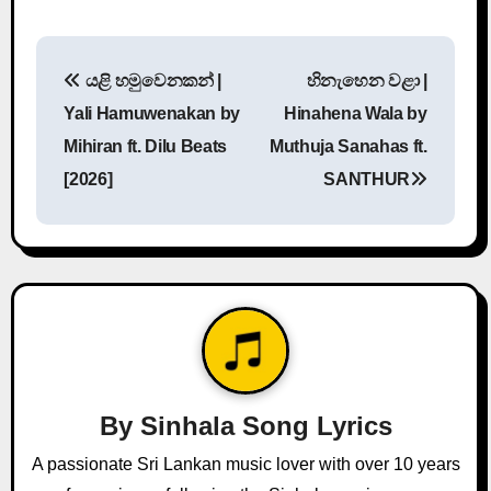
P
යළි හමුවෙනකන් |
හිනැහෙන වළා |
o
Yali Hamuwenakan by
Hinahena Wala by
s
Mihiran ft. Dilu Beats
Muthuja Sanahas ft.
[2026]
SANTHUR
t
n
a
v
i
g
By
Sinhala Song Lyrics
a
A passionate Sri Lankan music lover with over 10 years