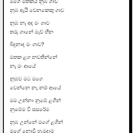
මගෙ මතකය නුඹ ගාව
නුඹ ඇයි වෙනකෙකු ගාව
නුඹ නෑ අද මං ගාව
තරු ගානේ මැව් හීන
බිදුනාද මං ගාව?
මතක ළග නවතින්නේ
නෑ මං ආයේ
නුඹව මට මගෙ
වෙන්නෙ නෑ නම් ආයේ
මම උන්නා නුඹේ ළගින්
නුඹේම වී සසරේම
නුඹ උන්නේ මගේ ළගින්
මගේ නොවී හැමදාම