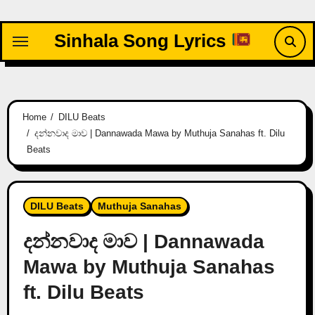
Skip
to
Sinhala Song Lyrics
content
Home
DILU Beats
දන්නවාද මාව | Dannawada Mawa by Muthuja Sanahas ft. Dilu
Beats
DILU Beats
Muthuja Sanahas
දන්නවාද මාව | Dannawada
Mawa by Muthuja Sanahas
ft. Dilu Beats