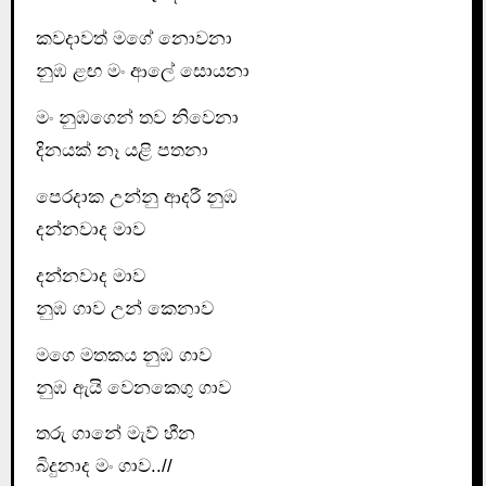
කවදාවත් මගේ නොවනා
නුඹ ළඟ මං ආලේ සොයනා
මං නුඹගෙන් තව නිවෙනා
දිනයක් නෑ යළි පතනා
පෙරදාක උන්නු ආදරී නුඹ
දන්නවාද මාව
දන්නවාද මාව
නුඹ ගාව උන් කෙනාව
මගෙ මතකය නුඹ ගාව
නුඹ ඇයි වෙනකෙගු ගාව
තරු ගානේ මැව් හීන
බිදුනාද මං ගාව..//