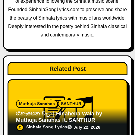
of experience following the Sinhala music scene.
t
Founded SinhalaSongLyrics.com to preserve and share
i
the beauty of Sinhala lyrics with music fans worldwide.
o
Deeply interested in the poetry behind Sinhala classical
and contemporary music.
n
Related Post
Muthuja Sanahas
SANTHUR
හිනැහෙන වළා | Hinahena Wala by
Muthuja Sanahas ft. SANTHUR
Sinhala Song Lyrics
July 22, 2026