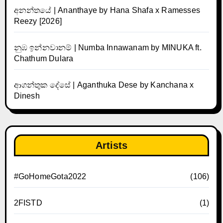
අනන්තයේ | Ananthaye by Hana Shafa x Ramesses
Reezy [2026]
නුඹ ඉන්නවානම් | Numba Innawanam by MINUKA ft.
Chathum Dulara
ආගන්තුක දේසේ | Aganthuka Dese by Kanchana x
Dinesh
Artists
#GoHomeGota2022
(106)
2FISTD
(1)