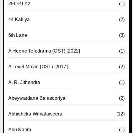
2FORTY2
(1)
44 Kalliya
(2)
6th Lane
(3)
A Heene Teledrama (OST) [2022]
(1)
A Level Movie (OST) [2017]
(2)
A. R. Jithendra
(1)
Abeywardana Balasooriya
(2)
Abhisheka Wimalaweera
(12)
Abu Karim
(1)