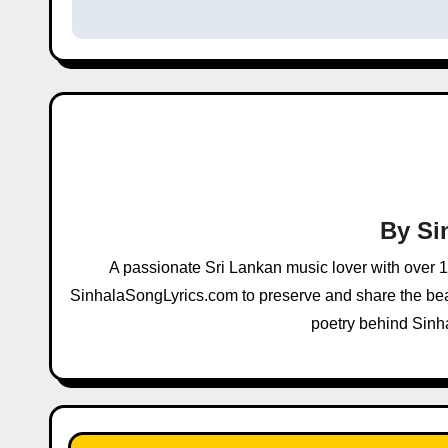
s
t
n
a
v
i
By
Si
g
A passionate Sri Lankan music lover with over 
a
SinhalaSongLyrics.com to preserve and share the beau
poetry behind Sinh
t
i
o