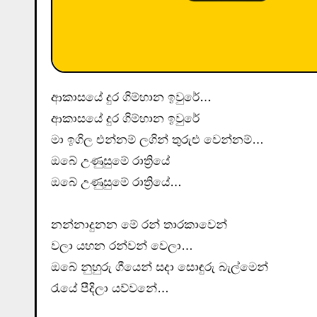
ආකාසයේ දුර ගිම්හාන ඉවුරේ…
ආකාසයේ දුර ගිම්හාන ඉවුරේ
මා ඉගිල එන්නම් ලගින් තුරුළු වෙන්නම්…
ඔබේ උණුසුමේ රාත්‍රියේ
ඔබේ උණුසුමේ රාත්‍රියේ…
නන්නාදුනන මේ රන් තාරකාවෙන්
වලා යහන රන්වන් වෙලා…
ඔබේ නුහුරු ගීයෙන් සදා සොඳුරු බැල්මෙන්
රැයේ පීදිලා යව්වනේ…