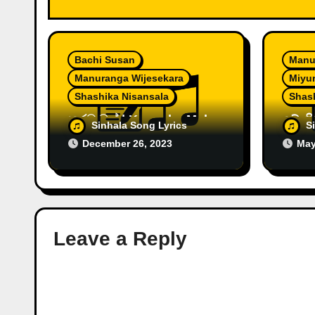
n
Bachi Susan
Manu
Manuranga Wijesekara
Miyu
Shashika Nisansala
Shas
කරඹ මල් | Karamba Mal
මේ ගි
Sinhala Song Lyrics
S
by Sashika Nisansala ft.
Shash
December 26, 2023
May
Bachi Susan
Miyu
Leave a Reply