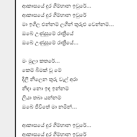
ආකාසයේ දුර ගිම්හාන ඉවුරේ…
ආකාසයේ දුර ගිම්හාන ඉවුරේ
මා ඉගිල එන්නම් ලගින් තුරුළු වෙන්නම්…
ඔබේ උණුසුමේ රාත්‍රියේ
ඔබේ උණුසුමේ රාත්‍රියේ…
මං මුලා කතරේ…
කෙම් බිමක්‌ වූ මේ
දිලී නිලෙන තුරු වැල් අරා
නිදා නො ඉඳ ඉන්නම්
ලියා තබා යන්නම්
ඔබේ ජීවිතේ මා නමින්…
ආකාසයේ දුර ගිම්හාන ඉවුරේ…
ආකාසයේ දුර ගිම්හාන ඉවුරේ