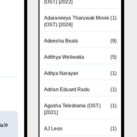
(OST) [2022]
Adaraneeya Tharuwak Movie
(1)
(OST) [2026]
Adeesha Beats
(9)
Adithya Weliwatta
(5)
Aditya Narayan
(1)
Adrian Eduard Radu
(1)
Agosha Teledrama (OST)
(1)
[2021]
la
AJ Leon
(1)