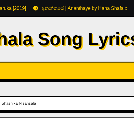
aruka [2019]
අනන්තයේ | Ananthaye by Hana Shafa x R
hala Song Lyri
 Shashika Nisansala