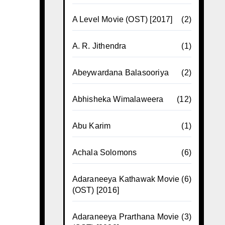
A Level Movie (OST) [2017]
(2)
A. R. Jithendra
(1)
Abeywardana Balasooriya
(2)
Abhisheka Wimalaweera
(12)
Abu Karim
(1)
Achala Solomons
(6)
Adaraneeya Kathawak Movie
(6)
(OST) [2016]
Adaraneeya Prarthana Movie
(3)