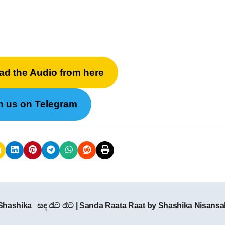
ad the Audio from here
n us on Telegram
Shashika
සඳ රෑට රෑට | Sanda Raata Raat by Shashika Nisansa