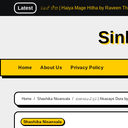
Skip
Latest
හයිය මගේ හිත | Haiya Mage Hitha by Raveen Th
to
content
Sin
Home
About Us
Privacy Policy
Home
Shashika Nisansala
ආකාසයේ දුර | Akasaye Dura by
Shashika Nisansala