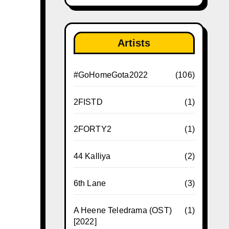
Artists
#GoHomeGota2022
(106)
2FISTD
(1)
2FORTY2
(1)
44 Kalliya
(2)
6th Lane
(3)
A Heene Teledrama (OST)
(1)
[2022]