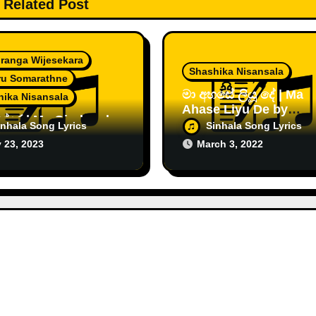
Related Post
ranga Wijesekara
Shashika Nisansala
ru Somarathne
මා අහසේ ලියූ දේ | Ma
hika Nisansala
Ahase Liyu De by
න්දර | Me Gindara by
Shashika Nisansala
inhala Song Lyrics
Sinhala Song Lyrics
ika Nisansala ft.
 23, 2023
March 3, 2022
ru