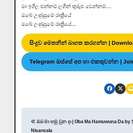
මා ඉගිල එන්නම් ලගින් තුරුළු වෙන්නම්…
ඔබේ උණුසුමේ රාත්‍රියේ
ඔබේ උණුසුමේ රාත්‍රියේ…
සිංදුව මෙතනින් බාගත කරගන්න | Downlo
Telegram ඔස්සේ අප හා එකතුවන්න | Joi
P
ඔබ මා හමු වුන දා | Oba Ma Hamuwuna Da by 
o
Nisansala