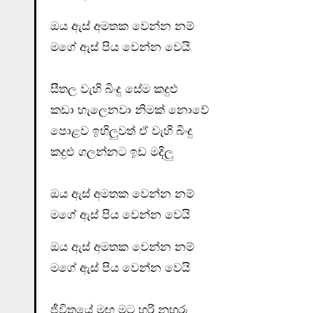
ඔය ඇස් අමතක වෙන්න නම්
මගේ ඇස් පිය වෙන්න වෙයි
සීතල වැහි බිංදු සේම කදුළු
කඩා හැලෙනවා නිමක් නොවේ
පොළව ඉහිලුවත් ඒ වැහි බිංදු
කදුළු ගලන්නට ඉඩ මදිලු
ඔය ඇස් අමතක වෙන්න නම්
මගේ ඇස් පිය වෙන්න වෙයි
ඔය ඇස් අමතක වෙන්න නම්
මගේ ඇස් පිය වෙන්න වෙයි
ජීවිතයේ මඟ ම‍ට හරි නුහුරු