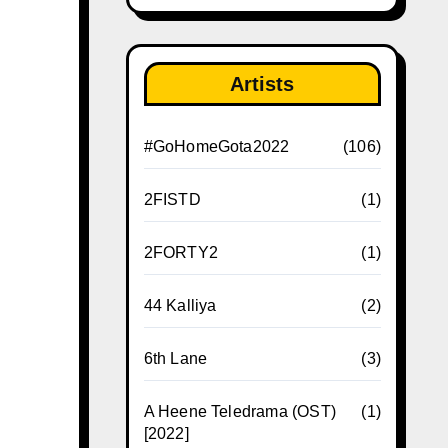
Artists
#GoHomeGota2022
(106)
2FISTD
(1)
2FORTY2
(1)
44 Kalliya
(2)
6th Lane
(3)
A Heene Teledrama (OST)
(1)
[2022]