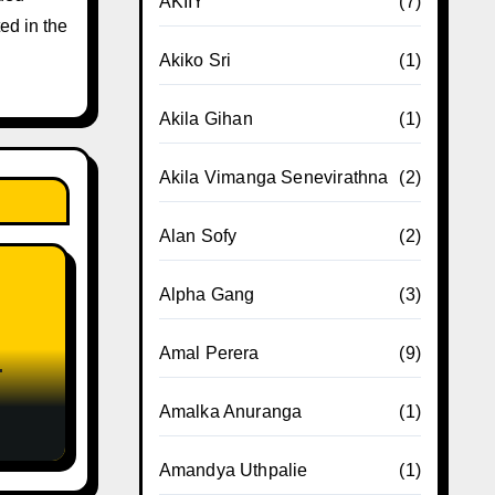
AKIIY
(7)
ed in the
Akiko Sri
(1)
Akila Gihan
(1)
Akila Vimanga Senevirathna
(2)
Alan Sofy
(2)
Alpha Gang
(3)
Amal Perera
(9)
e
Amalka Anuranga
(1)
Amandya Uthpalie
(1)