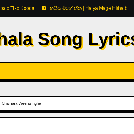
aba x Tikx Kooda
හයිය මගේ හිත | Haiya Mage Hitha by 
hala Song Lyri
by Chamara Weerasinghe