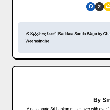
P
බැද්දට සඳ වගේ | Baddata Sanda Wage by Ch
o
Weerasinghe
s
t
n
a
v
i
By
Si
g
A passionate Sri Lankan music lover with over 