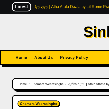
Skip
Latest
අත ඇරලා දාලා | Atha Arala Daala by Lil Rome Pr
to
content
Sin
Home
About Us
Privacy Policy
Home
Chamara Weerasinghe
ඈතින් ඈතට | Athin Athata 
Chamara Weerasinghe