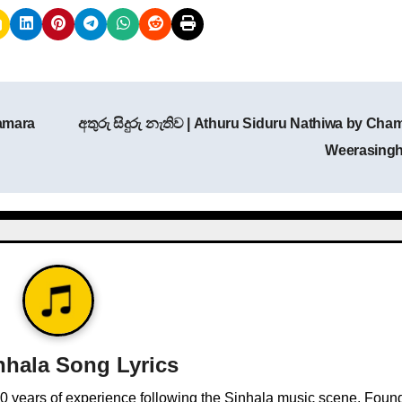
amara
අතුරු සිදුරු නැතිව | Athuru Siduru Nathiwa by Cha
Weerasing
nhala Song Lyrics
10 years of experience following the Sinhala music scene. Foun