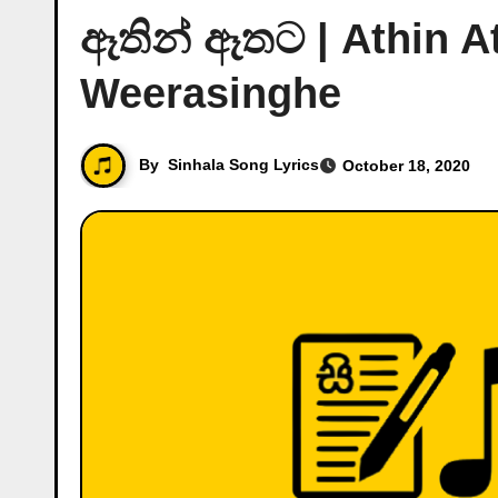
ඈතින් ඈතට | Athin A
Weerasinghe
By
Sinhala Song Lyrics
October 18, 2020