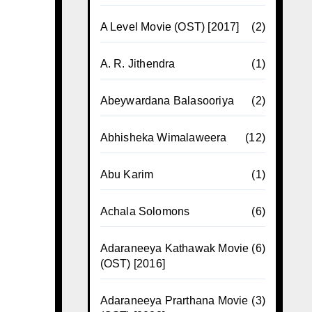
A Level Movie (OST) [2017]
(2)
A. R. Jithendra
(1)
Abeywardana Balasooriya
(2)
Abhisheka Wimalaweera
(12)
Abu Karim
(1)
Achala Solomons
(6)
Adaraneeya Kathawak Movie
(6)
(OST) [2016]
Adaraneeya Prarthana Movie
(3)