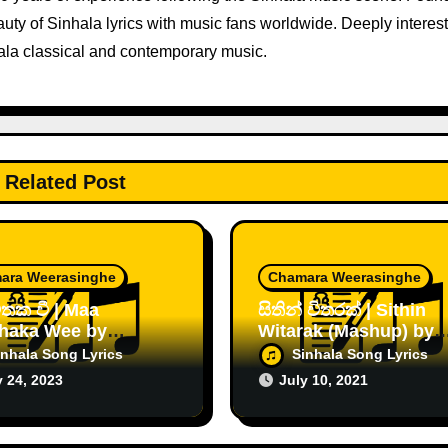
ty of Sinhala lyrics with music fans worldwide. Deeply interest
ala classical and contemporary music.
Related Post
ara Weerasinghe
Chamara Weerasinghe
තක වී | Maa
සිතින් විතරක් | Sithin
haka Wee by
Witarak (Mashup) by
ara Weerasinghe
Chamara Weerasingh
inhala Song Lyrics
Sinhala Song Lyrics
y 24, 2023
July 10, 2021