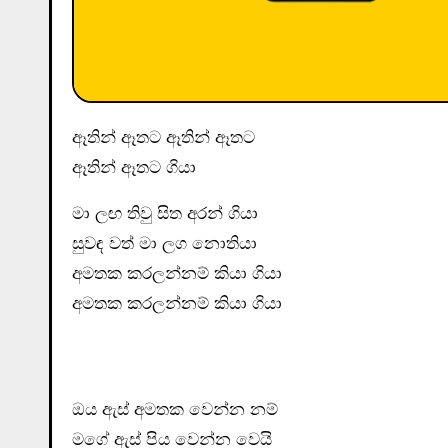
ඈතින් ඈතට ඈතින් ඈතට
ඈතින් ඈතට ගියා
මා ලඟ තිවු සිත අරන් ගියා
සුවඳ වත් මා ලග‍ නොතියා
අමතක කරලන්නම් කියා ගියා
අමතක කරලන්නම් කියා ගියා
ඔය ඇස් අමතක වෙන්න නම්
මගේ ඇස් පිය වෙන්න වෙයි