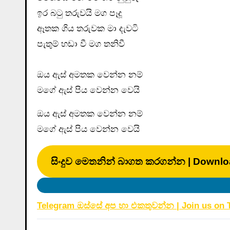
ඉර බටු තරුවයි මග පෑදූ
ඈතක ගිය තරුවක මා දැවටි
පැතුම් හඩා වී මග තනිවී
ඔය ඇස් අමතක වෙන්න නම්
මගේ ඇස් පිය වෙන්න වෙයි
ඔය ඇස් අමතක වෙන්න නම්
මගේ ඇස් පිය වෙන්න වෙයි
සිංදුව මෙතනින් බාගත කරගන්න | Downlo
Telegram ඔස්සේ අප හා එකතුවන්න | Join us on 