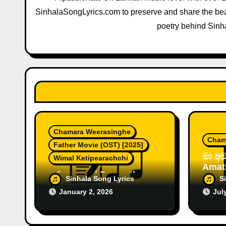
a
SinhalaSongLyrics.com to preserve and share the beau
poetry behind Sinh
t
i
o
n
Chamara Weerasinghe
Cham
Father Movie (OST) [2025]
මා අම
Wimal Ketipearachchi
Amat
පරසතු යාය | Parasathu
Cham
Sinhala Song Lyrics
S
Yaya by Chamara
January 2, 2026
Jul
Weerasinghe [2026]