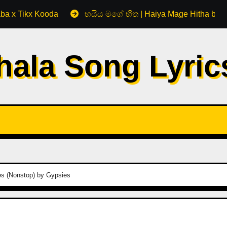
aba x Tikx Kooda
හයිය මගේ හිත | Haiya Mage Hitha by 
hala Song Lyri
sies (Nonstop) by Gypsies