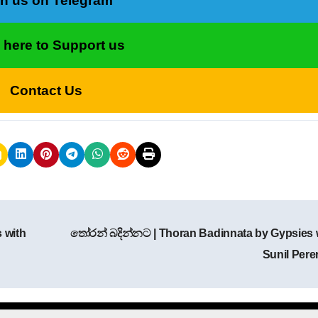
in us on Telegram
k here to Support us
Contact Us
 with
තෝරන් බදින්නට | Thoran Badinnata by Gypsies 
Sunil Pere