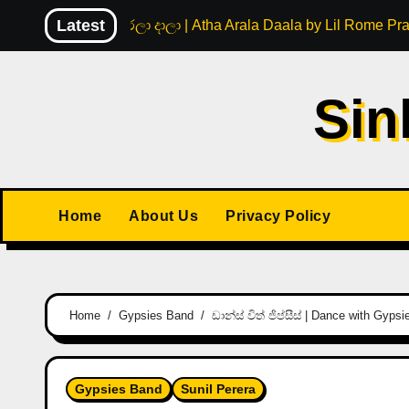
Skip
Latest
අත ඇරලා දාලා | Atha Arala Daala by Lil Rome Pr
to
content
Sin
Home
About Us
Privacy Policy
Home
Gypsies Band
ඩාන්ස් විත් ජිප්සීස් | Dance with Gyp
Gypsies Band
Sunil Perera