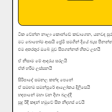
ටික වේන්න නාලා කොන්ඩේ කඩාගෙන, යනවද සු
මට බොහෝම ආසයි ප්‍රේමි සමගින් දියේ බැස පීනන්
එම අතරතුර ඔබේ මුව සිපගන්නත් හිතට ලඟයි
ඒ නිසාම මේ ආදරය සරලයි
ඒත් හරිම ලස්සනයි
සිරිපාදේ සමනල කන්ද පෙනේ
ඒ සමඟම සමන්පුරේ ආලෝකය දිලිසෙයි
හඳපානේ මහා වන දිහා බලද්දී
සුදු රිදී කඳන් හමුවේ සිත නිදහස් වෙයි