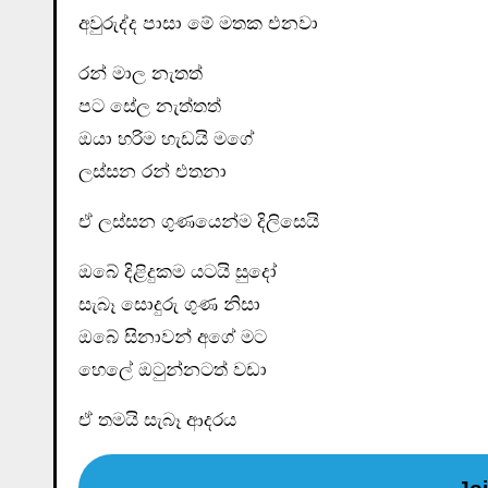
අවුරුද්ද පාසා මේ මතක එනවා
රන් මාල නැතත්
පට සේල නැත්තත්
ඔයා හරිම හැඩයි මගේ
ලස්සන රන් එතනා
ඒ ලස්සන ගුණයෙන්ම දිලිසෙයි
ඔබේ දිළිදුකම යටයි සුදෝ
සැබෑ සොදුරු ගුණ නිසා
ඔබේ සිනාවන් අගේ මට
හෙලේ ඔටුන්නටත් වඩා
ඒ තමයි සැබෑ ආදරය