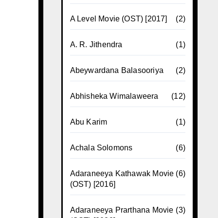
A Level Movie (OST) [2017]
(2)
A. R. Jithendra
(1)
Abeywardana Balasooriya
(2)
Abhisheka Wimalaweera
(12)
Abu Karim
(1)
Achala Solomons
(6)
Adaraneeya Kathawak Movie
(6)
(OST) [2016]
Adaraneeya Prarthana Movie
(3)