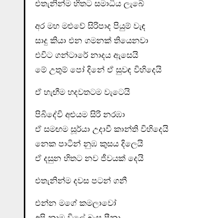
එතැනින්ම හිතට සමාධිය ලැබේ
අර මහ මළුවේ සිරිපාද පියුම් වැඳ
සාදු කියා එන ගමනක් තියෙනවා
එවිට ගන්ටාරේ නාදය ඇසෙයි
මේ උතුම් පෝ දිනේ ඒ සුවඳ විහිදෙයි
ඒ හැඟීම හදවතටම වැටෙයි
පිබිදේවි අළුයම සිරි නරඹා
ඒ සමඟම සූර්යා උදාවී කාන්ති විහිදෙයි
නෙක පාටින් නුඹ කුසය දිලෙයි
ඒ දසුන හිතට නව ජීවයක් දෙයි
එතැනින්ම දවස පටන් ගනී
එන්න මගේ කමලාවෝ
අපි නාමු විලේ බැස පීනා