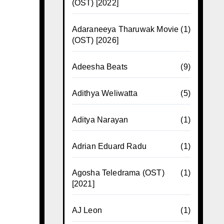
(OST) [2022]
Adaraneeya Tharuwak Movie
(1)
(OST) [2026]
Adeesha Beats
(9)
Adithya Weliwatta
(5)
Aditya Narayan
(1)
Adrian Eduard Radu
(1)
Agosha Teledrama (OST)
(1)
[2021]
AJ Leon
(1)