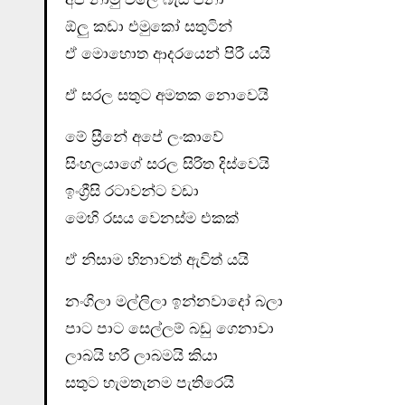
ඕලු කඩා එමුකෝ සතුටින්
ඒ මොහොත ආදරයෙන් පිරී යයි
ඒ සරල සතුට අමතක නොවෙයි
මේ ස්‍රීනේ අපේ ලංකාවේ
සිංහලයාගේ සරල සිරිත දිස්වෙයි
ඉංග්‍රීසි රටාවන්ට වඩා
මෙහි රසය වෙනස්ම එකක්
ඒ නිසාම හිනාවත් ඇවිත් යයි
නංගිලා මල්ලිලා ඉන්නවාදෝ බලා
පාට පාට සෙල්ලම් බඩු ගෙනාවා
ලාබයි හරි ලාබමයි කියා
සතුට හැමතැනම පැතිරෙයි