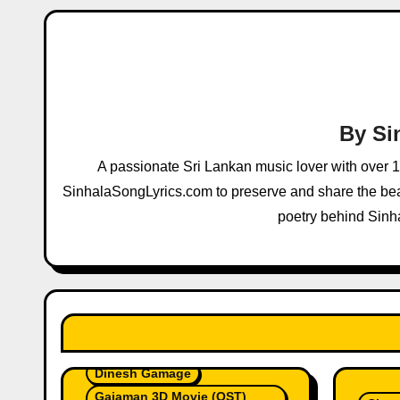
n
a
v
i
By
Si
g
A passionate Sri Lankan music lover with over 
a
SinhalaSongLyrics.com to preserve and share the beau
poetry behind Sinh
t
i
o
n
Anushka Udana
Dinesh Gamage
Gajaman 3D Movie (OST)