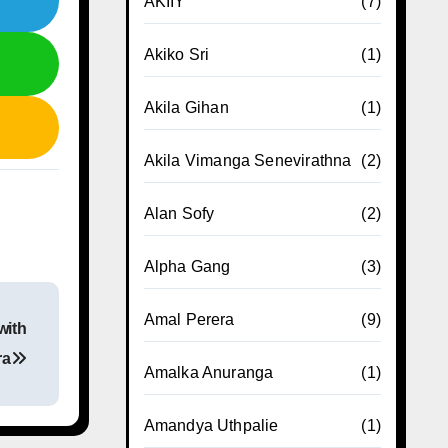
AKIIY
(7)
Akiko Sri
(1)
Akila Gihan
(1)
Akila Vimanga Senevirathna
(2)
Alan Sofy
(2)
Alpha Gang
(3)
Amal Perera
(9)
with
ra
Amalka Anuranga
(1)
Amandya Uthpalie
(1)