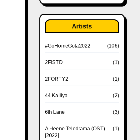
Artists
#GoHomeGota2022
(106)
2FISTD
(1)
2FORTY2
(1)
44 Kalliya
(2)
6th Lane
(3)
A Heene Teledrama (OST)
(1)
[2022]