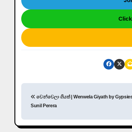
Jo
Clic
P
වෙන්වෙලා ගියත් | Wenwela Giyath by Gypsies
o
Sunil Perera
s
t