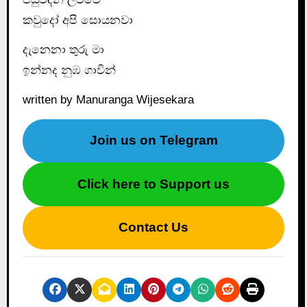
කවුදෝ අපි සොයනවා
දැනෙනා තුරු මා
ඉන්නද නුඹ ගාවින්
written by Manuranga Wijesekara
Join us on Telegram
Click here to Support us
Contact Us