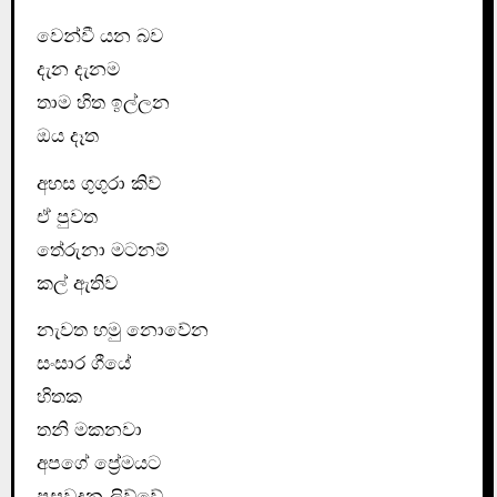
වෙන්වී යන බව
දැන දැනම
තාම හිත ඉල්ලන
ඔය දෑත
අහස ගුගුරා කිව්
ඒ පුවත
තේරුනා මටනම්
කල් ඇතිව
නැවත හමු නොවේන
සංසාර ගීයේ
හිතක
තනි මකනවා
අපගේ ප්‍රේමයට
පසුවදන ලිව්වේ