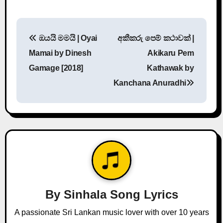
P
ඔයයි මමයි | Oyai
අකීකරු පෙම් කථාවක් |
o
Mamai by Dinesh
Akikaru Pem
s
Gamage [2018]
Kathawak by
Kanchana Anuradhi
t
n
a
v
i
g
By
Sinhala Song Lyrics
a
A passionate Sri Lankan music lover with over 10 years