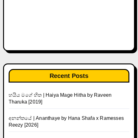
Recent Posts
හයිය මගේ හිත | Haiya Mage Hitha by Raveen
Tharuka [2019]
අනන්තයේ | Ananthaye by Hana Shafa x Ramesses
Reezy [2026]