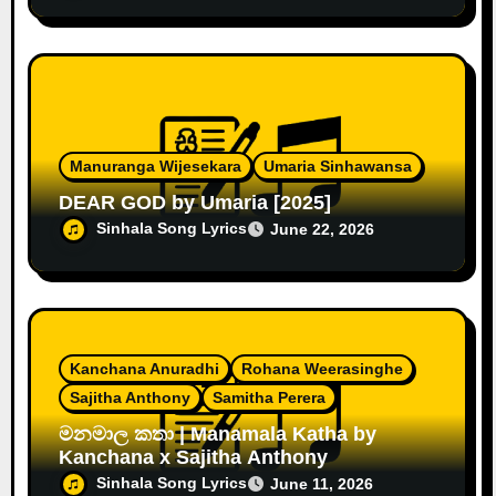
Manuranga Wijesekara
Umaria Sinhawansa
DEAR GOD by Umaria [2025]
Sinhala Song Lyrics
June 22, 2026
Kanchana Anuradhi
Rohana Weerasinghe
Sajitha Anthony
Samitha Perera
මනමාල කතා | Manamala Katha by
Kanchana x Sajitha Anthony
Sinhala Song Lyrics
June 11, 2026