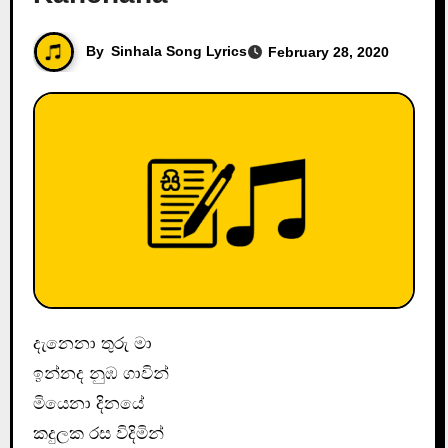
By
Sinhala Song Lyrics
February 28, 2020
දැනෙනා තුරු මා
ඉන්නද නුඹ ගාවින්
මියෙනා දිනයේ
කදුලක රස විදිමින්