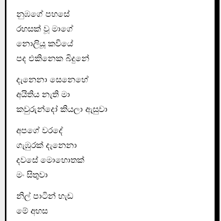
නුඹගේ පහසේ
රහසක් වූ මාගේ
නොලියූ කවියේ
පද එකිනෙක බිදුනේ
දැනෙනා සෙනෙහේ
අයිතිය නැති මා
කවුරුන්දෝ කියලා ඇසුවා
අපගේ වරදේ
ගැඹුරක් දැනෙනා
දවසේ මොහොතක්
මං සිතුවා
නිල් පාටින් හැඩ
මේ අහස