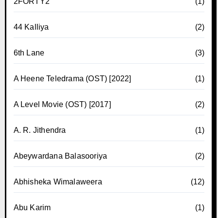
2FORTY2
(1)
44 Kalliya
(2)
6th Lane
(3)
A Heene Teledrama (OST) [2022]
(1)
A Level Movie (OST) [2017]
(2)
A. R. Jithendra
(1)
Abeywardana Balasooriya
(2)
Abhisheka Wimalaweera
(12)
Abu Karim
(1)