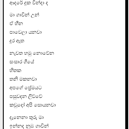
ආදරේ දුක වින්දා ද
මා ගාවින් උන්
ඒ හීන
පාවෙලා යනවා
දුර ඈත
නැවත හමු නොවේන
සංසාර ගීයේ
හිතක
තනි මකනවා
අපගේ ප්‍රේමයට
පසුවදන ලිව්වේ
කවුදෝ අපි සොයනවා
දැනෙනා තුරු මා
ඉන්නද නුඹ ගාවින්