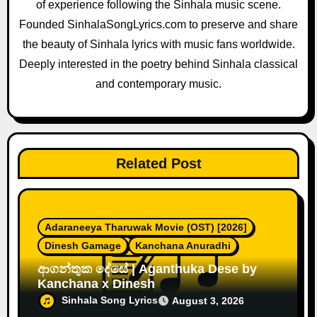
of experience following the Sinhala music scene.
t
Founded SinhalaSongLyrics.com to preserve and share
i
the beauty of Sinhala lyrics with music fans worldwide.
o
Deeply interested in the poetry behind Sinhala classical
and contemporary music.
n
Related Post
Adaraneeya Tharuwak Movie (OST) [2026]
Dinesh Gamage
Kanchana Anuradhi
ආගන්තුක දේසේ | Aganthuka Dese by
Kanchana x Dinesh
Sinhala Song Lyrics
August 3, 2026