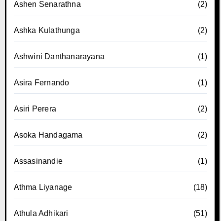
Ashen Senarathna
(2)
Ashka Kulathunga
(2)
Ashwini Danthanarayana
(1)
Asira Fernando
(1)
Asiri Perera
(2)
Asoka Handagama
(2)
Assasinandie
(1)
Athma Liyanage
(18)
Athula Adhikari
(51)