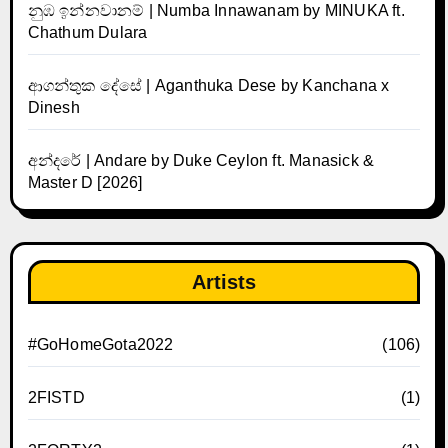
නුඹ ඉන්නවානම් | Numba Innawanam by MINUKA ft.
Chathum Dulara
ආගන්තුක දේසේ | Aganthuka Dese by Kanchana x
Dinesh
අන්දරේ | Andare by Duke Ceylon ft. Manasick &
Master D [2026]
Artists
#GoHomeGota2022
(106)
2FISTD
(1)