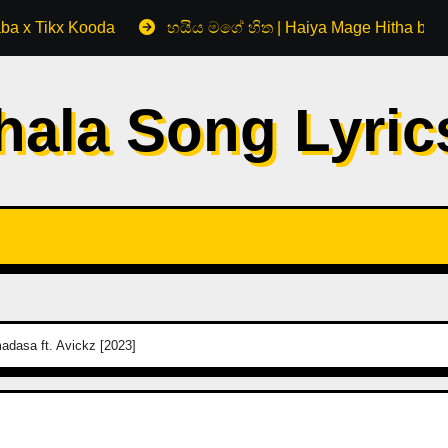
aba x Tikx Kooda
හයිය මගේ හිත | Haiya Mage Hitha by 
hala Song Lyri
dasa ft. Avickz [2023]