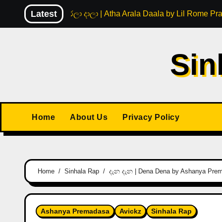
Skip
Latest
අත ඇරලා දාලා | Atha Arala Daala by Lil Rome Pr
to
content
Sin
Home
About Us
Privacy Policy
Home
Sinhala Rap
දැන දැන | Dena Dena by Ashanya Prema
Ashanya Premadasa
Avickz
Sinhala Rap