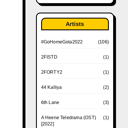
Artists
#GoHomeGota2022
(106)
2FISTD
(1)
2FORTY2
(1)
44 Kalliya
(2)
6th Lane
(3)
A Heene Teledrama (OST)
(1)
[2022]