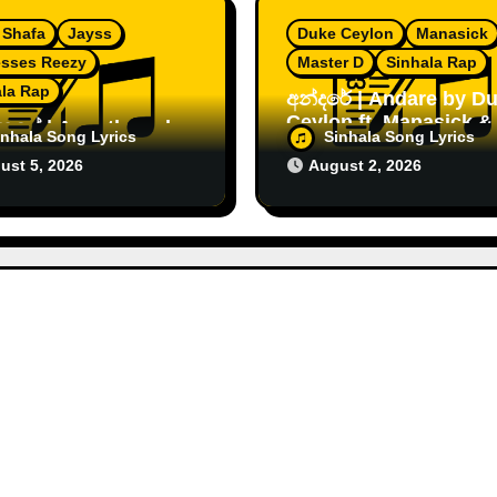
 Shafa
Jayss
Duke Ceylon
Manasick
sses Reezy
Master D
Sinhala Rap
ala Rap
අන්දරේ | Andare by D
Ceylon ft. Manasick &
තයේ | Ananthaye by
inhala Song Lyrics
Sinhala Song Lyrics
Master D [2026]
 Shafa x Ramesses
ust 5, 2026
August 2, 2026
 [2026]