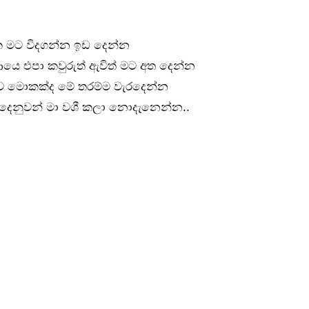
 මට විදගන්න ඉඩ දෙන්න
යෙ එපා කවුරුත් ඇවිත් මට අත දෙන්න
ුව මොකක්ද මේ තරම්ම වැරදෙන්න
ගී දෙනුවන් මා වශී කලා නොදැනෙන්න..