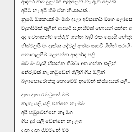
ආදරෙ නම් මුලවක් ඇතුලෙන් නෑ ඇති දෙයක්
අපිට නෑ අපි හිමි ඒක නියතයක්..
නුඹෙ මතකයත් මං මරා දාලා අවසානයි මගෙ ලෝකෙ
වැනසීමක් තුලින් ආදරේ සැනසීමක් හොයන් යන්න ආ
අද වෙනකන්ම තේරුම් ගන්න බැරි එක දෙයයි හේත
නිශ්ඵලයි මං දැක්ක දේවල් ඇත්ත සැගවී ගිහින් සරා
නොගැලපීම් ගලපන්න ආදරේද පලි
ඔව් මං වැරදි හිතන්න තිබ්බා අත ගන්න කලින්
තේරුමක් නෑ නටුවෙන් ගිලිහි ගිය මලින්
බලාපොරොත්තු නොවෙමි නුඹෙන් කිසිදෙයක් යලි..
දැන දැන රැවටුනේ මම
නැහැ යලි යලි එන්නෙ නෑ මම
අපි හමුවෙන්නෙ නෑ මග
ගිය දුර යලි වෙන්නෙ නෑ ලග
දැන දැන රැවටුනේ මම