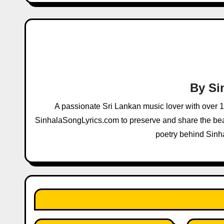
t
n
a
v
By
Si
i
A passionate Sri Lankan music lover with over 
g
SinhalaSongLyrics.com to preserve and share the beau
a
poetry behind Sinh
t
i
o
n