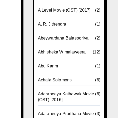
A Level Movie (OST) [2017]
(2)
A. R. Jithendra
(1)
Abeywardana Balasooriya
(2)
Abhisheka Wimalaweera
(12)
Abu Karim
(1)
Achala Solomons
(6)
Adaraneeya Kathawak Movie
(6)
(OST) [2016]
Adaraneeya Prarthana Movie
(3)