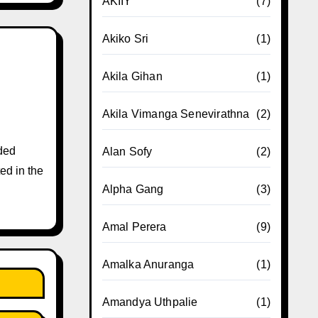
AKIIY
(7)
Akiko Sri
(1)
Akila Gihan
(1)
Akila Vimanga Senevirathna
(2)
ded
Alan Sofy
(2)
ed in the
Alpha Gang
(3)
Amal Perera
(9)
Amalka Anuranga
(1)
Amandya Uthpalie
(1)