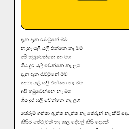
දැන දැන රැවටුනේ මම
නැහැ යලි යලි එන්නෙ නෑ මම
අපි හමුවෙන්නෙ නෑ මග
ගිය දුර යලි වෙන්නෙ නෑ ලග
දැන දැන රැවටුනේ මම
නැහැ යලි යලි එන්නෙ නෑ මම
අපි හමුවෙන්නෙ නෑ මග
ගිය දුර යලි වෙන්නෙ නෑ ලග
තේරුම් ගත්තා ඇත්ත නැත්ත නෑ තේරුන් නෑ කිසි දෙ
කිසිම තේරුමක් නෑ කල දේවල් කිසි දෙයක්