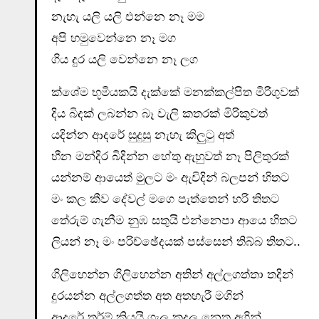
නැහැ යලි යලි එන්නෙ නෑ මම
අපි හමුවෙන්නෙ නෑ මග
ගිය දුර යලි වෙන්නෙ නෑ ලග
ක්ශේම භූමියකයි දැක්කේ මනක්කල්පිත මිරිගුවක්
දිය බිදක් ලබන්න බෑ වැලි කතරක් මිරිකුවත්
යදින්න ආදරේ සුදුසු නැහැ කිලුටු අත්
හීන මන්දිර බිදින්න හේතු ඇහුවත් නෑ පිලිතුරක්
යන්නම් ආයෙත් මුලට මං ඇවිදින් බලපන් හිතට
මං කල කීව දේවල් මගෙ පැත්තෙන් හරි තිතට
තේරුම් ගැනීම නුඹ සතුයි එන්නෙපා ආයෙ හිතට
ලියන් නෑ මං පරිච්ඡේදයක් පස්සෙන් තිබ්බ තිතට..
ගිලිහෙන්න ගිලිහෙන්න අතින් අල්ලගත්තා තදින්
දුරයන්න අල්ලගත්ත අත අතහැරී මගින්
ආදරේ තර්ම් කියයි ගැලූ කදුලු නෙතු අගින්