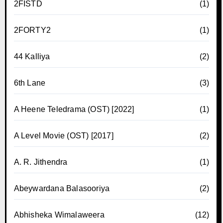
2FISTD
(1)
2FORTY2
(1)
44 Kalliya
(2)
6th Lane
(3)
A Heene Teledrama (OST) [2022]
(1)
A Level Movie (OST) [2017]
(2)
A. R. Jithendra
(1)
Abeywardana Balasooriya
(2)
Abhisheka Wimalaweera
(12)