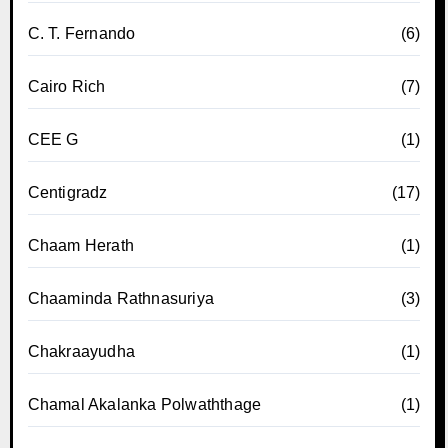
C. T. Fernando
(6)
Cairo Rich
(7)
CEE G
(1)
Centigradz
(17)
Chaam Herath
(1)
Chaaminda Rathnasuriya
(3)
Chakraayudha
(1)
Chamal Akalanka Polwaththage
(1)