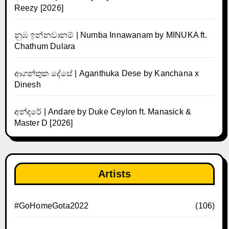
Reezy [2026]
නුඹ ඉන්නවානම් | Numba Innawanam by MINUKA ft.
Chathum Dulara
ආගන්තුක දේසේ | Aganthuka Dese by Kanchana x
Dinesh
අන්දරේ | Andare by Duke Ceylon ft. Manasick &
Master D [2026]
Artists
#GoHomeGota2022
(106)