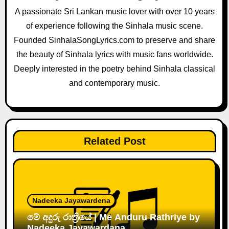
a
A passionate Sri Lankan music lover with over 10 years
of experience following the Sinhala music scene.
t
Founded SinhalaSongLyrics.com to preserve and share
i
the beauty of Sinhala lyrics with music fans worldwide.
o
Deeply interested in the poetry behind Sinhala classical
and contemporary music.
n
Related Post
Nadeeka Jayawardena
මේ අදුරු රාත්‍රියේ | Me Anduru Rathriye by
Nadeeka Jayawardana