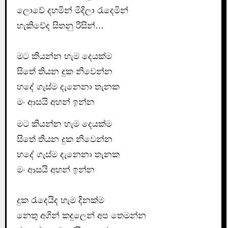
ලොවේ දහමින් මිදිලා රැදෙමින්
හැකිවේද සිතනු රිසින්…
මට කියන්න හැම දෙයක්ම
සිතේ තියන දුක නිවෙන්න
හදේ ගැස්ම ‍දැනෙනා තැනක
මං ආසයි අහන් ඉන්න
මට කියන්න හැම දෙයක්ම
සිතේ තියන දුක නිවෙන්න
හදේ ගැස්ම ‍දැනෙනා තැනක
මං ආසයි අහන් ඉන්න
දුක රැදෙයිද හැම දිනක්ම
නෙතු අගින් කදුලෙන් අප තෙමන්න