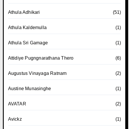
Athula Adhikari
(51)
Athula Kaldemulla
(1)
Athula Sri Gamage
(1)
Attidiye Pugngnarathana Thero
(6)
Augustus Vinayaga Ratnam
(2)
Austine Munasinghe
(1)
AVATAR
(2)
Avickz
(1)