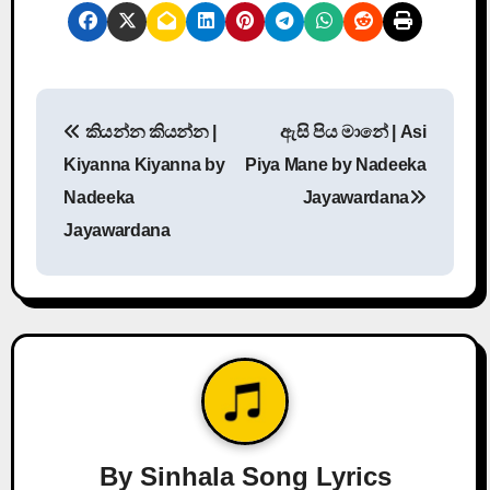
P
කියන්න කියන්න |
ඇසි පිය මානේ | Asi
o
Kiyanna Kiyanna by
Piya Mane by Nadeeka
s
Nadeeka
Jayawardana
Jayawardana
t
n
a
v
i
g
By
Sinhala Song Lyrics