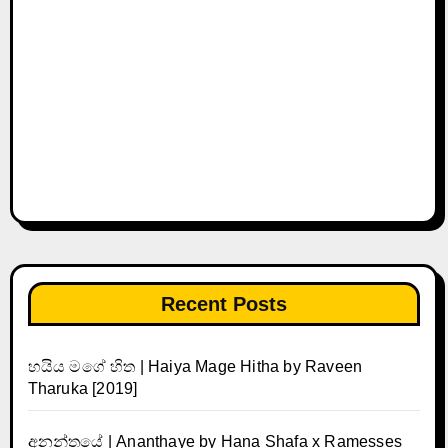
Recent Posts
හයිය මගේ හිත | Haiya Mage Hitha by Raveen
Tharuka [2019]
අනන්තයේ | Ananthaye by Hana Shafa x Ramesses