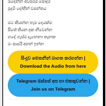
රැදෙන්න අවසරයි සොදුර
පුදමි දෝතින් වසන්තය
මට කියන්න හැම දෙයක්ම
සිතේ තියන දුක නිවෙන්න
හදේ ගැස්ම ‍දැනෙනා තැනක
මං ආසයි අහන් ඉන්න
සිංදුව මෙතනින් බාගත කරගන්න |
Download the Audio from here
Telegram ඔස්සේ අප හා එකතුවන්න |
Join us on Telegram