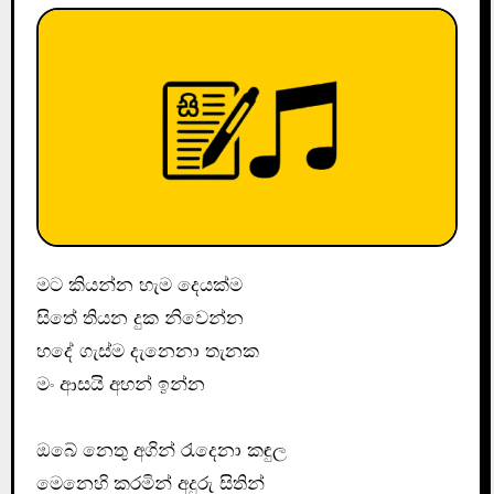
මට කියන්න හැම දෙයක්ම
සිතේ තියන දුක නිවෙන්න
හදේ ගැස්ම ‍දැනෙනා තැනක
මං ආසයි අහන් ඉන්න
ඔබේ නෙතු අගින් රැදෙනා කඳුල
මෙනෙහි කරමින් අදුරු සිතින්