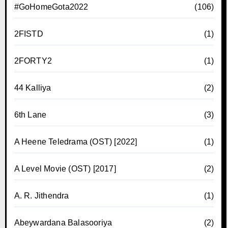
#GoHomeGota2022
(106)
2FISTD
(1)
2FORTY2
(1)
44 Kalliya
(2)
6th Lane
(3)
A Heene Teledrama (OST) [2022]
(1)
A Level Movie (OST) [2017]
(2)
A. R. Jithendra
(1)
Abeywardana Balasooriya
(2)