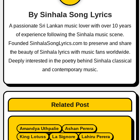
g
By
Sinhala Song Lyrics
a
A passionate Sri Lankan music lover with over 10 years
of experience following the Sinhala music scene.
t
Founded SinhalaSongLyrics.com to preserve and share
i
the beauty of Sinhala lyrics with music fans worldwide.
o
Deeply interested in the poetry behind Sinhala classical
and contemporary music.
n
Related Post
Amandya Uthpalie
Ashan Perera
King Lotuss
La Signore
Lahiru Perera