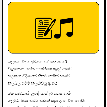
ගලපන විදිය අපිනෙ දන්නෙ පාරේ
වැලපෙන ගතිය තොපිගෙ කුණු ආරේ
සලකන විදියෙන් හිතට ගනින් සාරේ
කලබල රටම කලඹවමු ආයේ
මම සාමකාමි උදේ පාන්දර ගගනගාමි
ලෝටා ඔයා තමයි තාමත් සැප දාන විස හෝමි