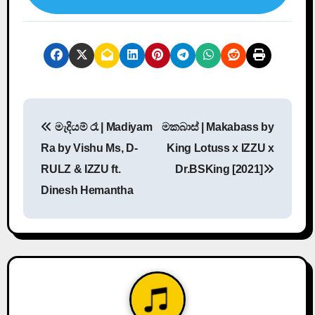
P
මැදියම් රෑ | Madiyam
මකබාස් | Makabass by
o
Ra by Vishu Ms, D-
King Lotuss x IZZU x
s
RULZ & IZZU ft.
Dr.BSKing [2021]
Dinesh Hemantha
t
n
a
v
i