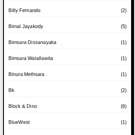
Billy Fernando
(2)
Bimal Jayakody
(5)
Bimsara Dissanayaka
(1)
Bimsara Walallawita
(1)
Binura Methsara
(1)
Bk
(2)
Block & Dino
(6)
BlueWest
(1)