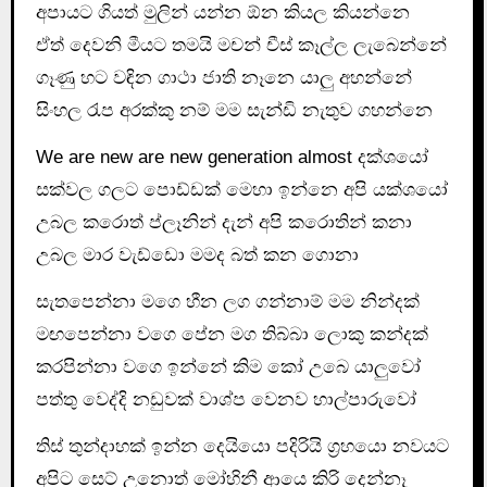
අපායට ගියත් මුලින් යන්න ඕන කියල කියන්නෙ
ඒත් දෙවනි මීයට තමයි මචන් චීස් කෑල්ල ලැබෙන්නේ
ගෑණු හට වඳින ගාථා ජාති නෑනෙ යාලු අහන්නේ
සිංහල රැප අරක්කු නම් මම සැන්ඩි නැතුව ගහන්නෙ
We are new are new generation almost දක්ශයෝ
සක්වල ගලට පොඩ්ඩක් මෙහා ඉන්නෙ අපි යක්ශයෝ
උබල කරොත් ප්ලෑනින් දැන් අපි කරොතින් කනා
උබල මාර වැඩ්ඩො මමද බත් කන ගොනා
සැතපෙන්නා මගෙ හීන ලග ගන්නාම් මම නින්දක්
මඟපෙන්නා වගෙ පේන මග තිබ්බා ලොකු කන්දක්
කරපින්නා වගෙ ඉන්නේ කිම කෝ උබෙ යාලුවෝ
පත්තු වෙද්දි නඩුවක් වාශ්ප වෙනව හාල්පාරුවෝ
තිස් තුන්දාහක් ඉන්න දෙයියො පදිරියි ග්‍රහයො නවයට
අපිට සෙට් උනොත් මෝහිනී ආයෙ කිරි දෙන්නෑ