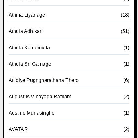
Athma Liyanage
(18)
Athula Adhikari
(51)
Athula Kaldemulla
(1)
Athula Sri Gamage
(1)
Attidiye Pugngnarathana Thero
(6)
Augustus Vinayaga Ratnam
(2)
Austine Munasinghe
(1)
AVATAR
(2)