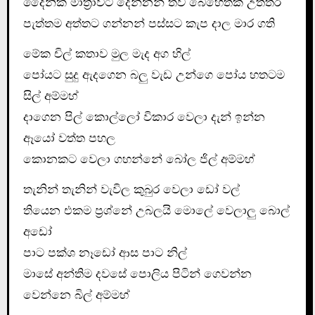
දෛනික මාත්‍රාවට දෙන්නන් තව බෙහෙතක් උත්තර
පැත්තම අත්තට ගන්නන් පස්සට කැප දාල මාර ගති
මේක චිල් කතාව මුල මැද අග හිල්
පෝයට සුදු ඇදගෙන බලු වැඩ උන්ගෙ පෝය හතටම
සිල් අම්මහ්
දාගෙන පිල් කොල්ලෝ විකාර වෙලා දැන් ඉන්න
ඈයෝ වත්ත පහල
කොනකට වෙලා ගහන්නේ බෝල ජිල් අම්මහ්
තැනින් තැනින් වැවිල කුබුර වෙලා ඩෝ වල්
තියෙන එකම ප්‍රශ්නේ උබල‍යි මොලේ වෙලාලු බොල්
අඩෝ
පාට පක්ශ නෑඩෝ ආස පාට නිල්
මාසේ අන්තිම දවසේ පොලිය පිටින් ගෙවන්න
වෙන්නෙ බිල් අම්මහ්