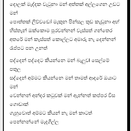
දොලක් මැද්දක වැටුනා මන් අත්තක් අල්ලගෙන උඩට
මන්
පොත්තක් ලිව්වඩෝ මැකුන පින්සල තුඩ කැඩුනා අහ්
හිස්තැන් ඔක්කොම පුරවන්නන් වැස්සත් ගන්තෙර
අතරේ මන් කැස්සත් කොල්ලට අමාරු නැ දෙන්නන්
රැප්පට පන උනත්
පද්දෙන් පද්දෙට කියන්නෙ මන් බැලුවl සෙල්මේ
පතුල
සද්දෙන් අම්මට කියන්නෙ මන් තාමත් ආදරේ ඔයාට
මන්
වෙන්නන් අන්දර කටුවක් මන් ඇන්නත් කප්පර විස
ගොඩාක්
ගැහුවොත් අම්මට කියන් නැ මන් කාටත්
පෙන්නන්නේ මැදගිල්ල