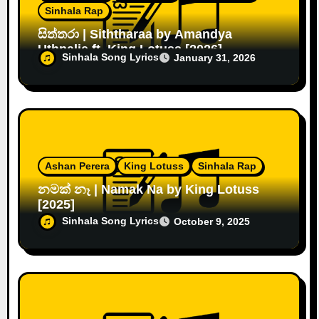
Sinhala Rap
සිත්තරා | Siththaraa by Amandya
Uthpalie ft. King Lotuss [2026]
Sinhala Song Lyrics
January 31, 2026
Ashan Perera
King Lotuss
Sinhala Rap
නමක් නෑ | Namak Na by King Lotuss
[2025]
Sinhala Song Lyrics
October 9, 2025