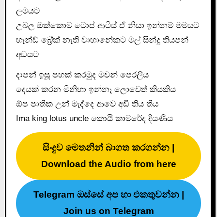
ලමයට
උබල ඔක්කොම ටොප් ආටිස් ඒ නිසා ඉන්නම් මමයට
හෑන්ඩ් බ්‍රේක් නැති වාහානේකට මල් සින්දු තියපන්
අඩයට
දාපන් ඉසූ පහක් කරමුද මචන් පෙරලිය
දෙයක් කරන මිනිහා ඉන්නෑ ලොවෙත් කියකිය
ඕප පාතික උන් මැද්දෙ ආවෙ අඩි තිය තිය
Ima king lotus uncle කොයි කාමරේද දියණිය
සිංදුව මෙතනින් බාගත කරගන්න |
Download the Audio from here
Telegram ඔස්සේ අප හා එකතුවන්න |
Join us on Telegram