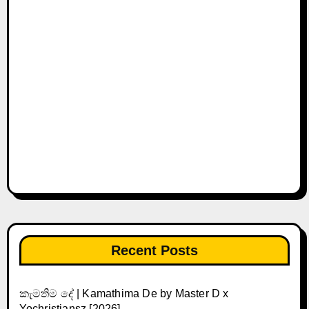
Recent Posts
කැමතිම දේ | Kamathima De by Master D x
Yochristiansz [2026]