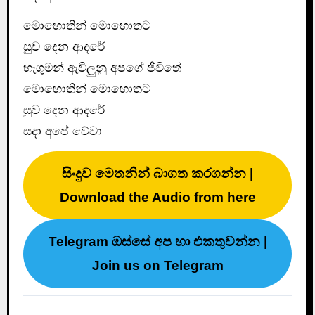
මොහොතින් මොහොතට
සුව දෙන ආදරේ
හැගුමන් ඇවිලුනු අපගේ ජීවිතේ
මොහොතින් මොහොතට
සුව දෙන ආදරේ
සදා අපේ වේවා
සිංදුව මෙතනින් බාගත කරගන්න |
Download the Audio from here
Telegram ඔස්සේ අප හා එකතුවන්න |
Join us on Telegram