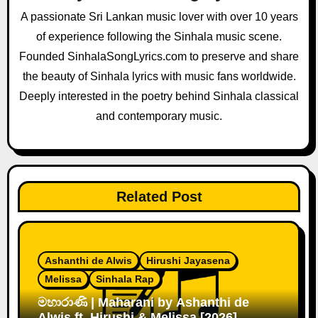
a
A passionate Sri Lankan music lover with over 10 years
of experience following the Sinhala music scene.
t
Founded SinhalaSongLyrics.com to preserve and share
i
the beauty of Sinhala lyrics with music fans worldwide.
o
Deeply interested in the poetry behind Sinhala classical
and contemporary music.
n
Related Post
Ashanthi de Alwis
Hirushi Jayasena
Melissa
Sinhala Rap
මහාරාණි | Maharani by Ashanthi de
Alwis ft. Hirushi & Melissa [2026]