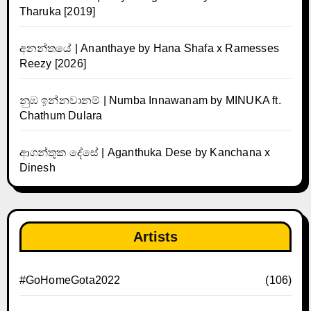
Tharuka [2019]
අනන්තයේ | Ananthaye by Hana Shafa x Ramesses
Reezy [2026]
නුඹ ඉන්නවානම් | Numba Innawanam by MINUKA ft.
Chathum Dulara
ආගන්තුක දේසේ | Aganthuka Dese by Kanchana x
Dinesh
Artists
#GoHomeGota2022
(106)