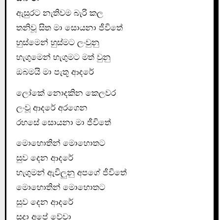
ඇසුරට නැතිවම බැරි කල
තනිවූ සිත මා සොයනා ජීවිතේ
හුස්මෙන් හුස්මට ලංවුනු
හැගුමෙන් හැගුමට මත් වුනු
ඔබමයි මා පැතූ ආදරේ
ලෝකේ නොදකින කෙලවර
ලංවූ ආදරේ අරගෙන
රහසේ සොයනා මා ජීවිතේ
මොහොතින් මොහොතට
සුව දෙන ආදරේ
හැගුමන් ඇවිලුනු අපගේ ජීවිතේ
මොහොතින් මොහොතට
සුව දෙන ආදරේ
සදා අපේ වේවා