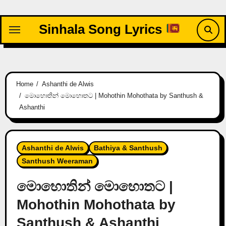
Skip
to
Sinhala Song Lyrics
content
Home
Ashanthi de Alwis
මොහොතින් මොහොතට | Mohothin Mohothata by Santhush &
Ashanthi
Ashanthi de Alwis
Bathiya & Santhush
Santhush Weeraman
මොහොතින් මොහොතට |
Mohothin Mohothata by
Santhush & Ashanthi