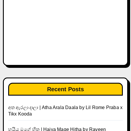
Recent Posts
අත ඇරලා දාලා | Atha Arala Daala by Lil Rome Praba x
Tikx Kooda
හයිය මගේ හිත | Haiya Mage Hitha by Raveen