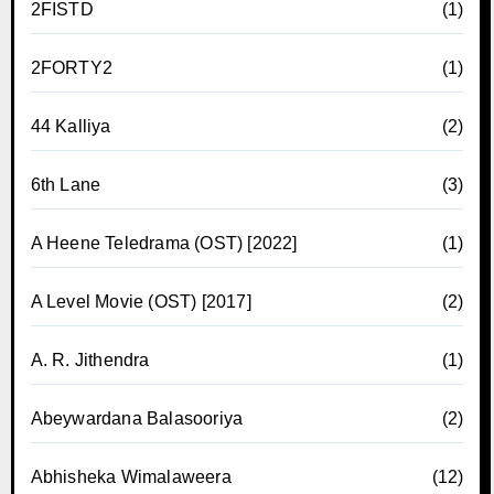
2FISTD
(1)
2FORTY2
(1)
44 Kalliya
(2)
6th Lane
(3)
A Heene Teledrama (OST) [2022]
(1)
A Level Movie (OST) [2017]
(2)
A. R. Jithendra
(1)
Abeywardana Balasooriya
(2)
Abhisheka Wimalaweera
(12)