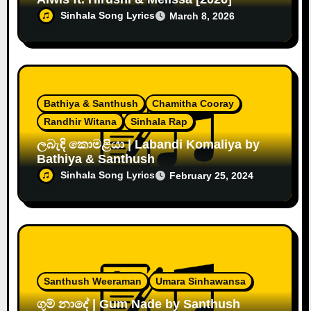
Sinhala Song Lyrics
March 8, 2026
Bathiya & Santhush
Chamitha Cooray
Randhir Witana
Sinhala Rap
ලබැඳි කොමළියා | Labandi Komaliya by
Bathiya & Santhush
Sinhala Song Lyrics
February 25, 2024
Santhush Weeraman
Umara Sinhawansa
ගුම් නාදේ | Gum Nade by Santhush