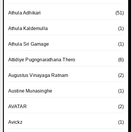
Athula Adhikari
(51)
Athula Kaldemulla
(1)
Athula Sri Gamage
(1)
Attidiye Pugngnarathana Thero
(6)
Augustus Vinayaga Ratnam
(2)
Austine Munasinghe
(1)
AVATAR
(2)
Avickz
(1)