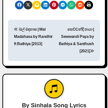
P
මල් මදහාස | Mal
සෙව්වන්දි පායා |
o
Madahasa by Randhir
Sewwandi Paya by
s
ft Bathiya [2013]
Bathiya & Santhush
[2021]
t
n
a
v
i
g
By
Sinhala Song Lyrics