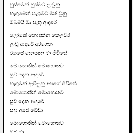
හුස්මෙන් හුස්මට ලංවුනු
හැගුමෙන් හැගුමට මත් වුනු
ඔබමයි මා පැතූ ආදරේ
ලෝකේ නොදකින කෙලවර
ලංවූ ආදරේ අරගෙන
රහසේ සොයනා මා ජීවිතේ
මොහොතින් මොහොතට
සුව දෙන ආදරේ
හැගුමන් ඇවිලුනු අපගේ ජීවිතේ
මොහොතින් මොහොතට
සුව දෙන ආදරේ
සදා අපේ වේවා
මොහොතින් මොහොතට
ඔබ මා