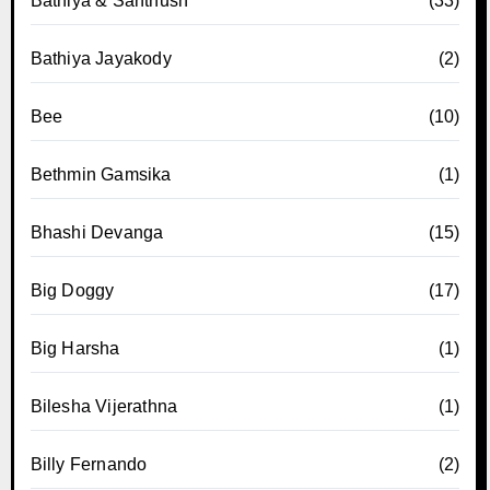
Bathiya & Santhush
(33)
Bathiya Jayakody
(2)
Bee
(10)
Bethmin Gamsika
(1)
Bhashi Devanga
(15)
Big Doggy
(17)
Big Harsha
(1)
Bilesha Vijerathna
(1)
Billy Fernando
(2)