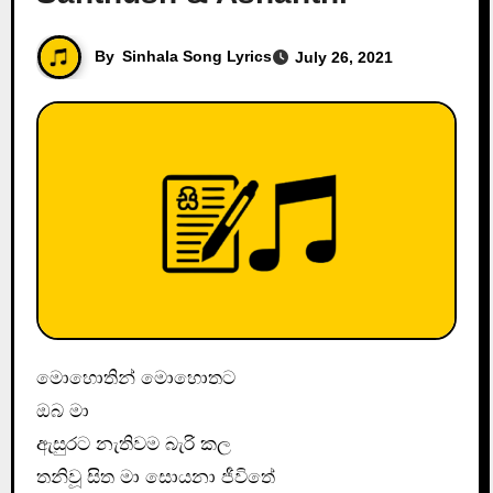
By
Sinhala Song Lyrics
July 26, 2021
මොහොතින් මොහොතට
ඔබ මා
ඇසුරට නැතිවම බැරි කල
තනිවූ සිත මා සොයනා ජීවිතේ