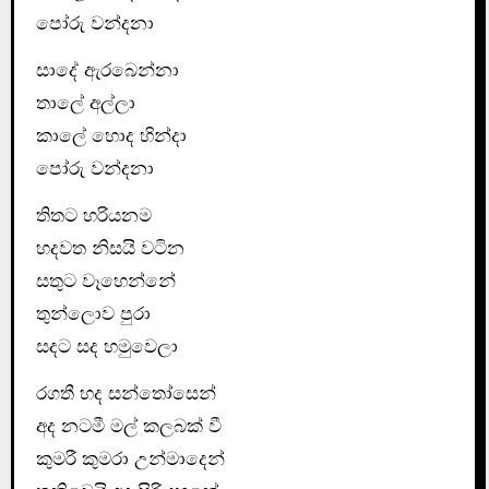
පෝරු වන්දනා
සාදේ ඇරබෙන්නා
තාලේ අල්ලා
කාලේ හොද හින්දා
පෝරු වන්දනා
තිතට හරියනම
හදවත නිසයි වටින
සතුට වෑහෙන්නේ
තුන්ලොව පුරා
සදට සද හමුවෙලා
රගතී හද සන්තෝසෙන්
අද නටමී මල් කලබක් වී
කුමරී කුමරා උන්මාදෙන්