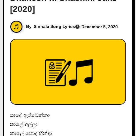
[2020]
By
Sinhala Song Lyrics
December 5, 2020
සාදේ ඇරබෙන්නා
තාලේ අල්ලා
කාලේ හොද හින්දා