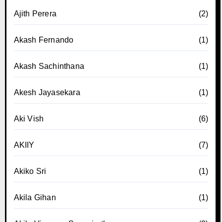
Ajith Perera
(2)
Akash Fernando
(1)
Akash Sachinthana
(1)
Akesh Jayasekara
(1)
Aki Vish
(6)
AKIIY
(7)
Akiko Sri
(1)
Akila Gihan
(1)