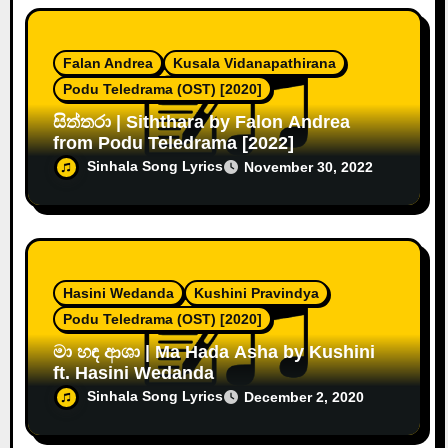
Falan Andrea
Kusala Vidanapathirana
Podu Teledrama (OST) [2020]
සිත්තරා | Siththara by Falon Andrea
from Podu Teledrama [2022]
Sinhala Song Lyrics
November 30, 2022
Hasini Wedanda
Kushini Pravindya
Podu Teledrama (OST) [2020]
මා හඳ ආශා | Ma Hada Asha by Kushini
ft. Hasini Wedanda
Sinhala Song Lyrics
December 2, 2020