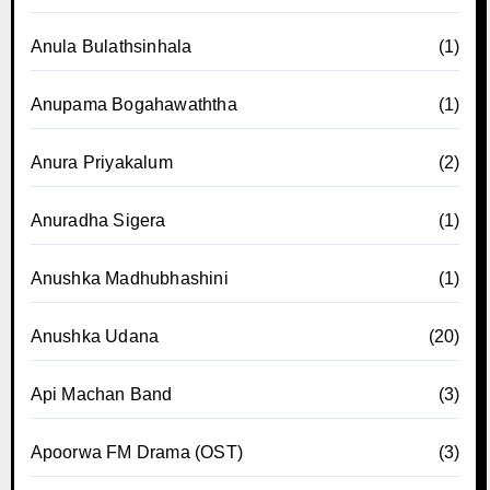
Anula Bulathsinhala
(1)
Anupama Bogahawaththa
(1)
Anura Priyakalum
(2)
Anuradha Sigera
(1)
Anushka Madhubhashini
(1)
Anushka Udana
(20)
Api Machan Band
(3)
Apoorwa FM Drama (OST)
(3)