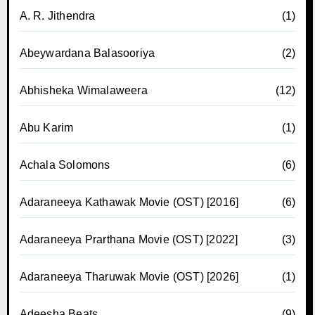
A. R. Jithendra
(1)
Abeywardana Balasooriya
(2)
Abhisheka Wimalaweera
(12)
Abu Karim
(1)
Achala Solomons
(6)
Adaraneeya Kathawak Movie (OST) [2016]
(6)
Adaraneeya Prarthana Movie (OST) [2022]
(3)
Adaraneeya Tharuwak Movie (OST) [2026]
(1)
Adeesha Beats
(9)