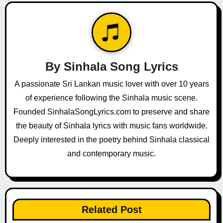
a
v
i
g
By
Sinhala Song Lyrics
a
A passionate Sri Lankan music lover with over 10 years
of experience following the Sinhala music scene.
t
Founded SinhalaSongLyrics.com to preserve and share
i
the beauty of Sinhala lyrics with music fans worldwide.
o
Deeply interested in the poetry behind Sinhala classical
and contemporary music.
n
Related Post