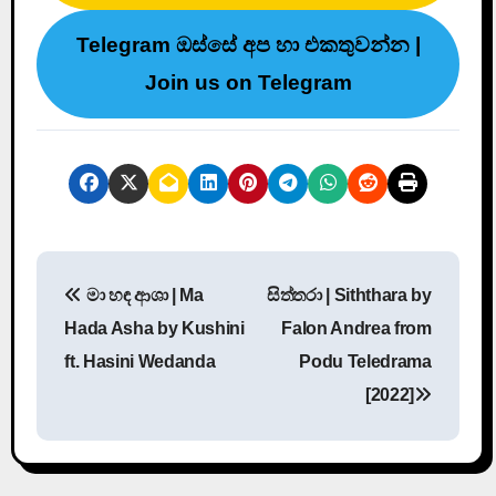
Telegram ඔස්සේ අප හා එකතුවන්න |
Join us on Telegram
P
මා හඳ ආශා | Ma
සිත්තරා | Siththara by
o
Hada Asha by Kushini
Falon Andrea from
s
ft. Hasini Wedanda
Podu Teledrama
[2022]
t
n