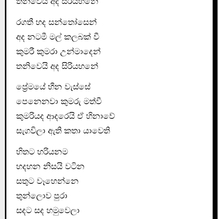
තනිවෙයි අද සිරියහනේ
රගතී හද සන්තෝසෙන්
අද නටමී මල් කලබක් වී
කුමරී කුමරා උන්මාදෙන්
තනිවෙයි අද සිරියහනේ
ප්‍රේමයේ හීන වැස්සේ
පෙනෙනවා කුමරු මත්වී
කුමරියද ආදරෙයි ඒ හිනාවේ
සැගවිලා ඇති කතා යාවෙති
හිතට හරියනම
හදහන නිසයි වටින
සතුට වෑහෙන්නෙ
තුන්ලොව පුරා
සදට සද හමුවෙලා