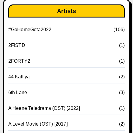
Artists
#GoHomeGota2022
(106)
2FISTD
(1)
2FORTY2
(1)
44 Kalliya
(2)
6th Lane
(3)
A Heene Teledrama (OST) [2022]
(1)
A Level Movie (OST) [2017]
(2)