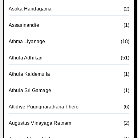
Asoka Handagama
(2)
Assasinandie
(1)
Athma Liyanage
(18)
Athula Adhikari
(51)
Athula Kaldemulla
(1)
Athula Sri Gamage
(1)
Attidiye Pugngnarathana Thero
(6)
Augustus Vinayaga Ratnam
(2)