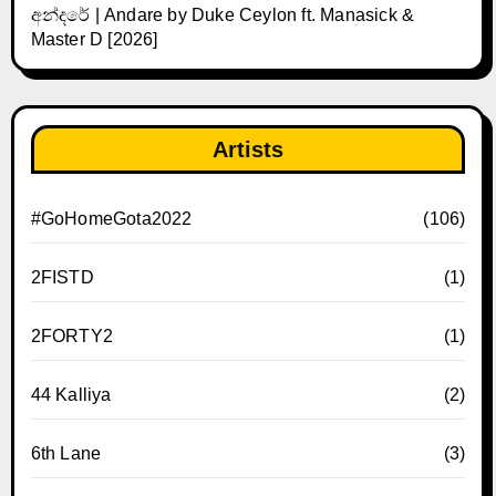
අන්දරේ | Andare by Duke Ceylon ft. Manasick &
Master D [2026]
Artists
#GoHomeGota2022
(106)
2FISTD
(1)
2FORTY2
(1)
44 Kalliya
(2)
6th Lane
(3)