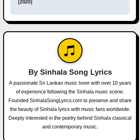
[2020]
t
n
a
v
i
g
By
Sinhala Song Lyrics
a
A passionate Sri Lankan music lover with over 10 years
of experience following the Sinhala music scene.
t
Founded SinhalaSongLyrics.com to preserve and share
i
the beauty of Sinhala lyrics with music fans worldwide.
o
Deeply interested in the poetry behind Sinhala classical
and contemporary music.
n