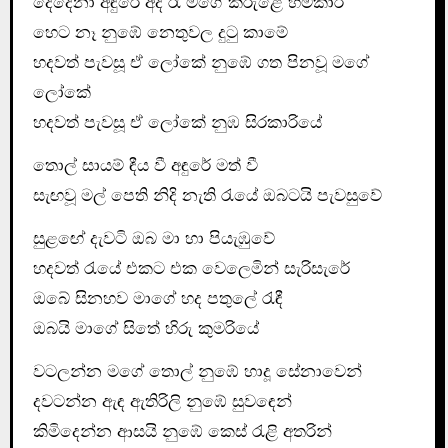
දෙදෙනා අඳුරේ අද රෑ මගේ කිරුළේ හිමිකාරි
හෙට නෑ නුඹේ නෙතුවල දුටු කාමේ
හදවත් පැවසූ ඒ ලෝකේ නුඹේ ගත පිනවූ මගේ
ලෝකේ
හදවත් පැවසූ ඒ ලෝකේ නුඹ සිරකාරියේ
තොල් සායම් ඳීය වී අඳුරේ මත් වී
සැඟවූ මල් පෙති නිදි නැති රැයේ ඔබටයි පැවසුවේ
සුළඟේ දැවටි ඔබ මා හා පියැඹුවේ
හදවත් රැයේ එකට එක වෙලෙමින් සැරිසැරේ
ඔබේ සිනහව මාගේ හද පතුලේ රැඳී
ඔබයි මාගේ සිතේ හිරු කුමරියේ
වටලන්න මගේ තොල් නුඹේ හාදූ සේනාවෙන්
දවටන්න ඇඳ ඇතිරිලි නුඹේ සුවඳෙන්
කිමිදෙන්න ආසයි නුඹේ කෙස් රැළි අතරින්