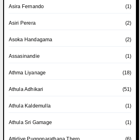
Asira Fernando
(1)
Asiri Perera
(2)
Asoka Handagama
(2)
Assasinandie
(1)
Athma Liyanage
(18)
Athula Adhikari
(51)
Athula Kaldemulla
(1)
Athula Sri Gamage
(1)
Attidiye Pugngnarathana Thero
(6)