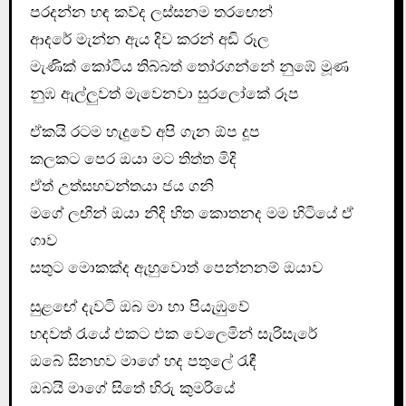
පරදන්න හඳ කව්ද ලස්සනම තරඟෙන්
ආදරේ මැන්න ඇය දිව කරන් අඩි රූල
මැණික් කෝටිය තිබ්බත් තෝරගන්නේ නුඹේ මූණ
නුඹ ඇල්ලුවත් මැවෙනවා සුරලෝකේ රූප
ඒකයි රටම හැදුවේ අපි ගැන ඕප දූප
කලකට පෙර ඔයා මට තිත්ත මිදි
ඒත් උත්සහවන්තයා ජය ගනි
මගේ ලඟින් ඔයා නිදි හිත කොතනද මම හිටියේ ඒ
ගාව
සතුට මොකක්ද ඇහුවොත් පෙන්නනම් ඔයාව
සුළඟේ දැවටි ඔබ මා හා පියැඹුවේ
හදවත් රැයේ එකට එක වෙලෙමින් සැරිසැරේ
ඔබේ සිනහව මාගේ හද පතුලේ රැඳී
ඔබයි මාගේ සිතේ හිරු කුමරියේ