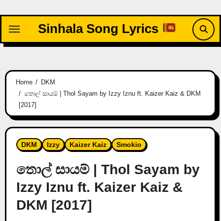
Skip
to
Sinhala Song Lyrics
content
Home
DKM
තොල් සායම් | Thol Sayam by Izzy Iznu ft. Kaizer Kaiz & DKM
[2017]
DKM
Izzy
Kaizer Kaiz
Smokio
තොල් සායම් | Thol Sayam by
Izzy Iznu ft. Kaizer Kaiz &
DKM [2017]