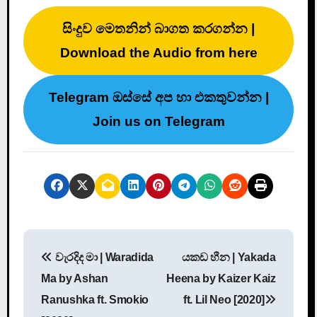
සිංදුව මෙතනින් බාගත කරගන්න |
Download the Audio from here
Telegram ඔස්සේ අප හා එකතුවන්න |
Join us on Telegram
P
වැරදිද මා | Waradida
යකඩ හීන | Yakada
o
Ma by Ashan
Heena by Kaizer Kaiz
s
Ranushka ft. Smokio
ft. Lil Neo [2020]