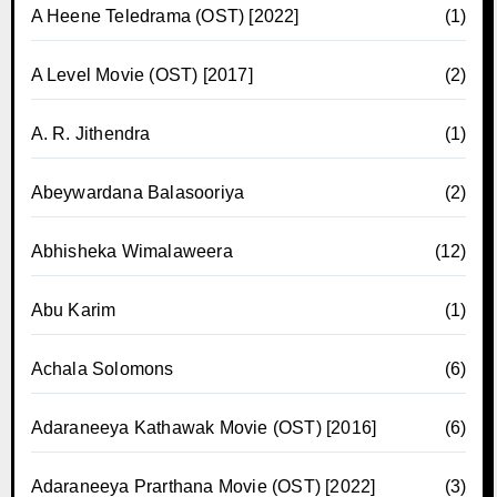
A Heene Teledrama (OST) [2022]
(1)
A Level Movie (OST) [2017]
(2)
A. R. Jithendra
(1)
Abeywardana Balasooriya
(2)
Abhisheka Wimalaweera
(12)
Abu Karim
(1)
Achala Solomons
(6)
Adaraneeya Kathawak Movie (OST) [2016]
(6)
Adaraneeya Prarthana Movie (OST) [2022]
(3)