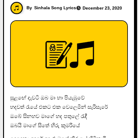
By
Sinhala Song Lyrics
December 23, 2020
සුළඟේ දැවටි ඔබ මා හා පියැඹුවේ
හදවත් රැයේ එකට එක වෙලෙමින් සැරිසැරේ
ඔබේ සිනහව මාගේ හද පතුලේ රැඳී
ඔබයි මාගේ සිතේ හිරු කුමරියේ