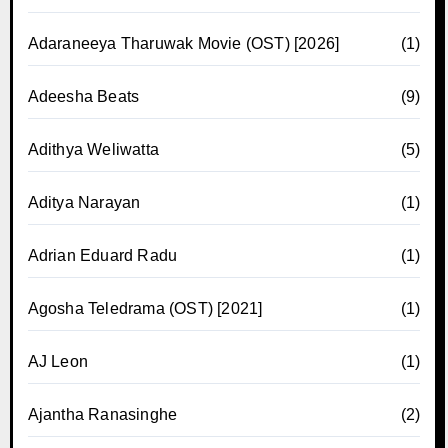
Adaraneeya Tharuwak Movie (OST) [2026]
(1)
Adeesha Beats
(9)
Adithya Weliwatta
(5)
Aditya Narayan
(1)
Adrian Eduard Radu
(1)
Agosha Teledrama (OST) [2021]
(1)
AJ Leon
(1)
Ajantha Ranasinghe
(2)