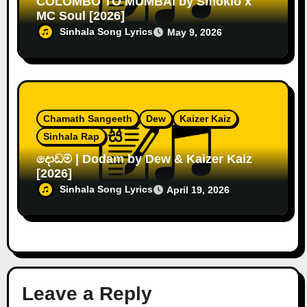
COLOMBO TO MUMBAI by Smokio x
MC Soul [2026]
Sinhala Song Lyrics
May 9, 2026
Chamath Sangeeth
Dew
Kaizer Kaiz
Sinhala Rap
දොඩම් ‍| Dodam by Dew & Kaizer Kaiz
[2026]
Sinhala Song Lyrics
April 19, 2026
Leave a Reply