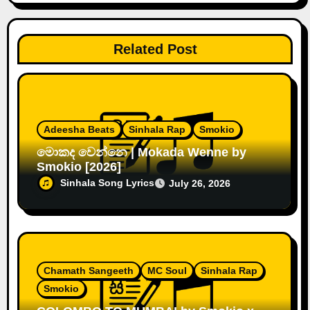
Related Post
Adeesha Beats
Sinhala Rap
Smokio
මොකද වෙන්නෙ | Mokada Wenne by
Smokio [2026]
Sinhala Song Lyrics
July 26, 2026
Chamath Sangeeth
MC Soul
Sinhala Rap
Smokio