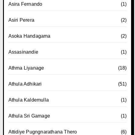
Asira Fernando
(1)
Asiri Perera
(2)
Asoka Handagama
(2)
Assasinandie
(1)
Athma Liyanage
(18)
Athula Adhikari
(51)
Athula Kaldemulla
(1)
Athula Sri Gamage
(1)
Attidiye Pugngnarathana Thero
(6)