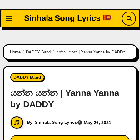
Skip
to
Sinhala Song Lyrics
content
Home
DADDY Band
යන්න යන්න | Yanna Yanna by DADDY
DADDY Band
යන්න යන්න | Yanna Yanna
by DADDY
By
Sinhala Song Lyrics
May 26, 2021