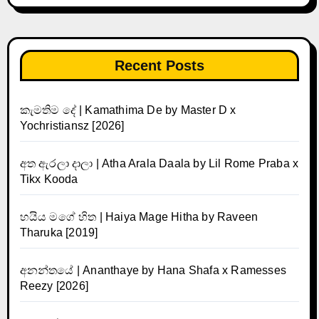
Recent Posts
කැමතිම දේ | Kamathima De by Master D x
Yochristiansz [2026]
අත ඇරලා දාලා | Atha Arala Daala by Lil Rome Praba x
Tikx Kooda
හයිය මගේ හිත | Haiya Mage Hitha by Raveen
Tharuka [2019]
අනන්තයේ | Ananthaye by Hana Shafa x Ramesses
Reezy [2026]