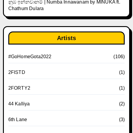
නුඹ ඉන්නවානම් | Numba Innawanam by MINUKA ft.
Chathum Dulara
Artists
#GoHomeGota2022
(106)
2FISTD
(1)
2FORTY2
(1)
44 Kalliya
(2)
6th Lane
(3)