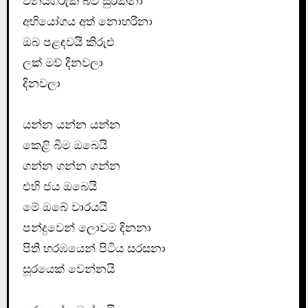
විනයගරුක බව සුරකිනා
අභියෝගය අත් නොහරිනා
ඔබ පළඳවයි කිරුළු
ලක් මව් දිනවලා
දිනවලා
යන්න යන්න යන්න
කෙළි බිම ඔබෙයි
ගන්න ගන්න ගන්න
එහි ජය ඔබෙයි
මේ ඔබේ වාරයයි
පන්දුවෙන් ලොවම දිනනා
පිති හරඹයෙන් පිටිය සරසනා
සූරයෙක් වෙන්නයි