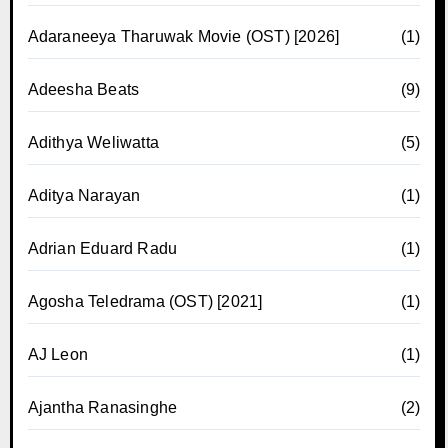
Adaraneeya Tharuwak Movie (OST) [2026]
(1)
Adeesha Beats
(9)
Adithya Weliwatta
(5)
Aditya Narayan
(1)
Adrian Eduard Radu
(1)
Agosha Teledrama (OST) [2021]
(1)
AJ Leon
(1)
Ajantha Ranasinghe
(2)