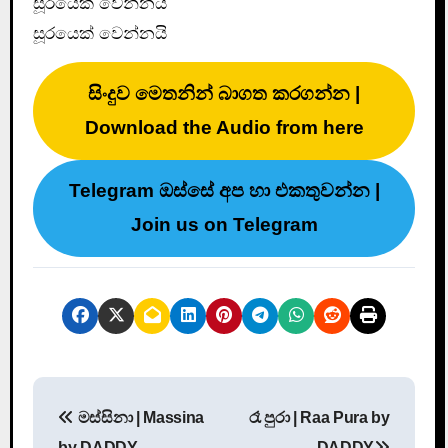
සූරයෙක් වෙන්නයි
සූරයෙක් වෙන්නයි
සිංදුව මෙතනින් බාගත කරගන්න |
Download the Audio from here
Telegram ඔස්සේ අප හා එකතුවන්න |
Join us on Telegram
P
මස්සිනා | Massina
රෑ පුරා | Raa Pura by
o
by DADDY
DADDY