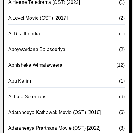
A Heene Teledrama (OST) [2022]
(1)
A Level Movie (OST) [2017]
(2)
A. R. Jithendra
(1)
Abeywardana Balasooriya
(2)
Abhisheka Wimalaweera
(12)
Abu Karim
(1)
Achala Solomons
(6)
Adaraneeya Kathawak Movie (OST) [2016]
(6)
Adaraneeya Prarthana Movie (OST) [2022]
(3)