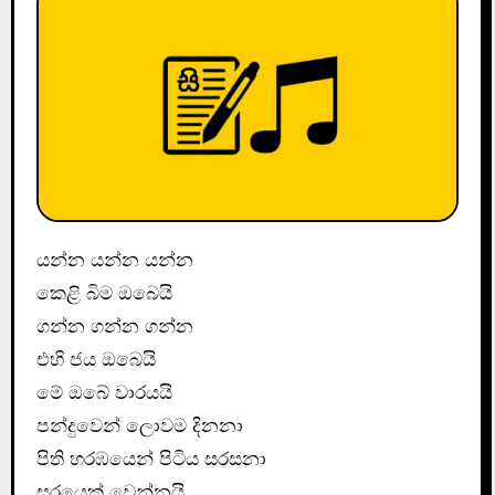
යන්න යන්න යන්න
කෙළි බිම ඔබෙයි
ගන්න ගන්න ගන්න
එහි ජය ඔබෙයි
මේ ඔබේ වාරයයි
පන්දුවෙන් ලොවම දිනනා
පිති හරඹයෙන් පිටිය සරසනා
සූරයෙක් වෙන්නයි