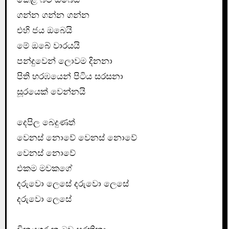
ගන්න ගන්න ගන්න
එහි ජය ඔබෙයි
මේ ඔබේ වාරයයි
පන්දුවෙන් ලොවම දිනනා
පිති හරඹයෙන් පිටිය සරසනා
සූරයෙක් වෙන්නයි
දෙපිල බෙදුණත්
වෙනස් නොවේ වෙනස් නොවේ
වෙනස් නොවේ
එකම මවකගේ
දරුවො ලෙසේ දරුවො ලෙසේ
දරුවො ලෙසේ