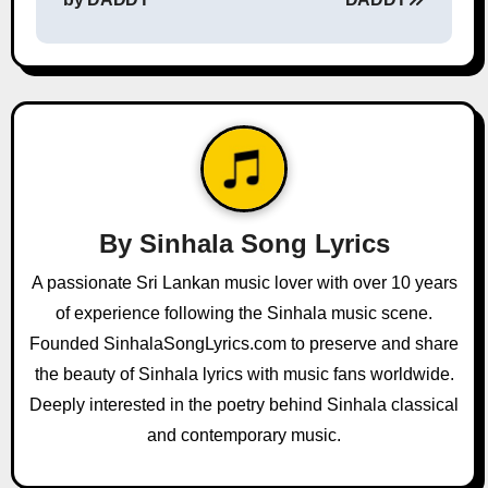
s
t
n
a
v
By
Sinhala Song Lyrics
i
A passionate Sri Lankan music lover with over 10 years
g
of experience following the Sinhala music scene.
a
Founded SinhalaSongLyrics.com to preserve and share
the beauty of Sinhala lyrics with music fans worldwide.
t
Deeply interested in the poetry behind Sinhala classical
i
and contemporary music.
o