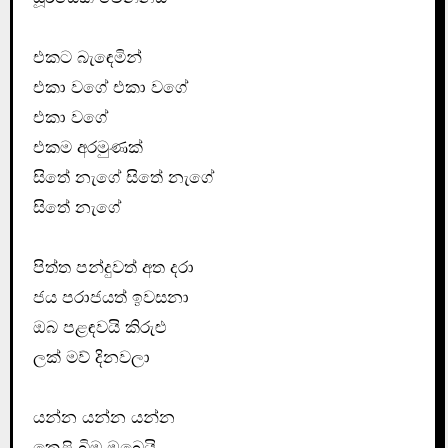
එකට බැඳෙමින්
එකා වගේ එකා වගේ
එකා වගේ
එකම අරමුණක්
සිතේ නැගේ සිතේ නැගේ
සිතේ නැගේ
පිත්ත පන්දුවත් අත දරා
ජය පරාජයත් ඉවසනා
ඔබ පළඳවයි කිරුළු
ලක් මව් දිනවලා
යන්න යන්න යන්න
කෙළි බිම ඔබෙයි