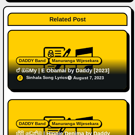
n
Related Post
DADDY Band
Manuranga Wijesekara
ඒ ඔබMy | E Obamai by Daddy [2023]
Sinhala Song Lyrics
August 7, 2023
DADDY Band
Manuranga Wijesekara
හිපි ඩෙනිම | Hippie Denima by Daddy