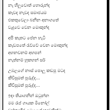
නෑ හිලුවොත් හොරුන්ද
කෑවද නෑවද සමාජයම
එකතුවෙලා බනින අනාගතේ
වැදුවෙ වෙන මොකුන්ද
අපි කැතට පේන හැටි
කැඩපතේ රැව්වේ වෙන මොකුන්ද
අහනවනම් අහපන්
නැත්නම් හුකහන් සර්
උඹලගේ නාස් පොලු කඩපු මටද
කිවිසුමත් පුරුද්ද…
කිවිසුමත් පුරුද්ද…
ඉඳා තියාගනින් ඔටුන්න
මම රැප් ගායක මිනෝල්