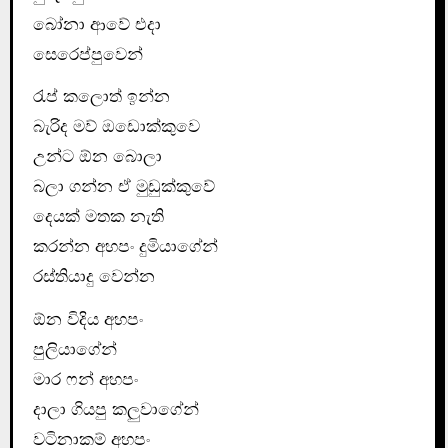
බෝනා ආවේ එදා
සෙරෙප්පුවෙන්
රැප් කලොත් ඉන්න
බැරිද මව් ඔඩොක්කුවෙ
උන්ට ඕන බොලා
බලා ගන්න ඒ මුඩුක්කුවේ
දෙයක් මතක නැති
කරන්න අහපං දුමියාගේන්
රස්තියාදු වෙන්න
ඕන විදිය අහපං
පුලියාගේන්
මාර ෆන් අහපං
දාලා ගියපු කලුවාගේන්
වටිනාකම් අහපං