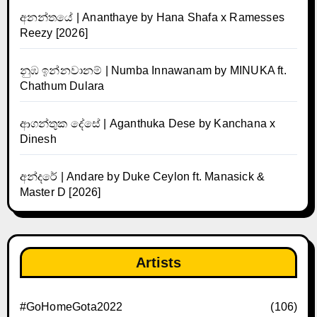
අනන්තයේ | Ananthaye by Hana Shafa x Ramesses
Reezy [2026]
නුඹ ඉන්නවානම් | Numba Innawanam by MINUKA ft.
Chathum Dulara
ආගන්තුක දේසේ | Aganthuka Dese by Kanchana x
Dinesh
අන්දරේ | Andare by Duke Ceylon ft. Manasick &
Master D [2026]
Artists
#GoHomeGota2022
(106)