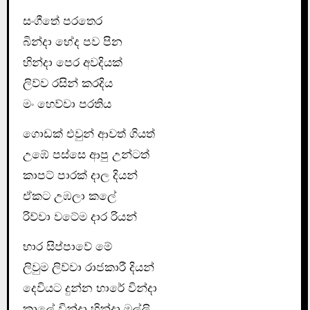
සංගීතේ පරතෙර
බින්දා භේද පව පින
හින්දා පෙර අවදියක්
ලිව්ව රසින් කරදිය
මං හෙව්වා පරතිය
ගොඩක් එවුන් ආවත් ගි‍යත්
උඹේ පස්සෙ ආපු උන්ටත්
කාපට් පාරක් දාල දියන්
ඒකට උඹලා කලේ
රිව්වා වටේම දාර රියන්
භාර සිප්පාවේ මේ
ලිවුම ලිව්වා රාජකාරී දියන්
දෙවියට දුන්න භාරේ වින්දා
කාලේ වින්දා හින්දා මල්ලි