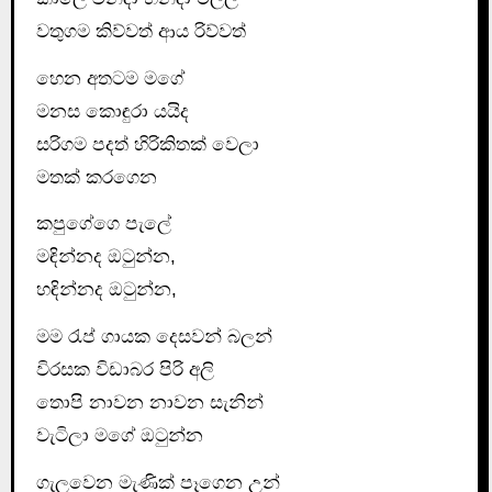
වතුගම කිව්වත් ආය රිව්වත්
හෙන අතටම මගේ
මනස කොඳුරා යයිද
සරිගම පදත් හිරිකිතක් වෙලා
මතක් කරගෙන
කපුගේගෙ පැලේ
මඳින්නද ඔටුන්න,
හඳින්නද ඔටුන්න,
මම රැප් ගායක දෙසවන් බලන්
විරසක විඩාබර පිරි අලි
තොපි නාවන නාවන සැනින්
වැටිලා මගේ ඔටුන්න
ගැලවෙන මැණික් පෑගෙන උන්