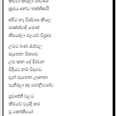
කිව්වා කියලා රාවණා
ක්‍රමය අන්ධ භක්තිකයි
අපිට නෑ විස්වාස කියල
මාක්ස්වාදි පොත්
කියෝලා පලයව් විශ්‍රාම
උඹට බණ රැප්වල
සෑහෙන මිත්‍යාව
උඹ කන දේ දිරවන
විදියට නම් විද්‍යාව
දැන් සෑහෙන ඌනතා
පැතිරලා අද පෝලියෝව
ප්‍රවෘත්ති වලට
කිව්වේ වැරදි කර
වූ කෝකියෝ