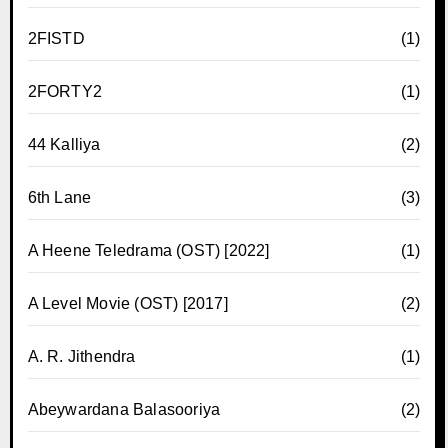
2FISTD
(1)
2FORTY2
(1)
44 Kalliya
(2)
6th Lane
(3)
A Heene Teledrama (OST) [2022]
(1)
A Level Movie (OST) [2017]
(2)
A. R. Jithendra
(1)
Abeywardana Balasooriya
(2)