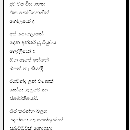
දුම වස විස ගහන
එක කෝටිගනනින්
ගෝලයෝ ද
අත් පොලොසන්
දෙන අන්තර් යූ ටියුබය
ලෝලියෝ ද
ඕන සැපේ ඉන්නේ
ඕනේ නෑ කියද්දි
රසවින්ද උන් එකෙක්
කන්න ගැහුවේ නෑ
ස්මෝකියෝට
රැප් කරන්න බලය
දෙන්නෙ නෑ සපත්තුවෙන්
සුරුට්ටුවක් නොගහා