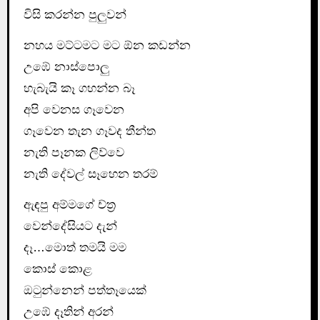
විසි කරන්න පුලුවන්
නහය මට්ටමට මට ඕන කඩන්න
උඹේ නාස්පොලු
හැබැයි කෑ ගහන්න බෑ
අපි වෙනස ගෑවෙන
ගෑවෙන තැන ගෑවද තීන්ත
නැති පෑනක ලිව්වෙ
නැති දේවල් සෑහෙන තරම්
ඇඳපු අම්මගේ ච්ත්‍ර
වෙන්දේසියට දැන්
දෑ…මොත් තමයි මම
කොස් කොළ
ඔටුන්නෙන් පත්තෑයෙක්
උඹේ දෑතින් අරන්