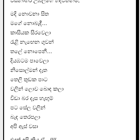
වස්නාහිර උඹලගේ හදවතින්ම,
මදි නොවනා සිත
මගේ නොබැඳී…
කාසියක සිරවෙලා
රැළි නැඟෙන ගුවන්
තලේ නොපෙනී…
දියඹටම පාවෙලා
නිසොල්මන් දෑත
තෙලි තුඩක පාට
වලින් ලොව බොඳ කලා
විඩා බර දෑස හැඟුම්
පට සේල වලින්
බැඳ තෙරපලා
අපි ඇස් වසා
එදත් අපි කියූ ඒ…////