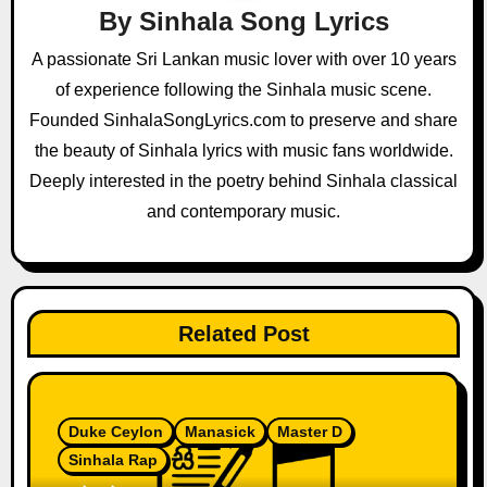
g
By
Sinhala Song Lyrics
a
A passionate Sri Lankan music lover with over 10 years
of experience following the Sinhala music scene.
t
Founded SinhalaSongLyrics.com to preserve and share
i
the beauty of Sinhala lyrics with music fans worldwide.
o
Deeply interested in the poetry behind Sinhala classical
and contemporary music.
n
Related Post
Duke Ceylon
Manasick
Master D
Sinhala Rap