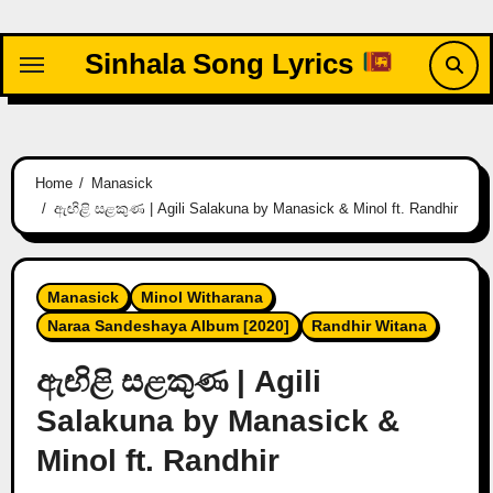
Skip
to
Sinhala Song Lyrics
content
Home
Manasick
ඇඟිළි සළකුණ | Agili Salakuna by Manasick & Minol ft. Randhir
Manasick
Minol Witharana
Naraa Sandeshaya Album [2020]
Randhir Witana
ඇඟිළි සළකුණ | Agili
Salakuna by Manasick &
Minol ft. Randhir