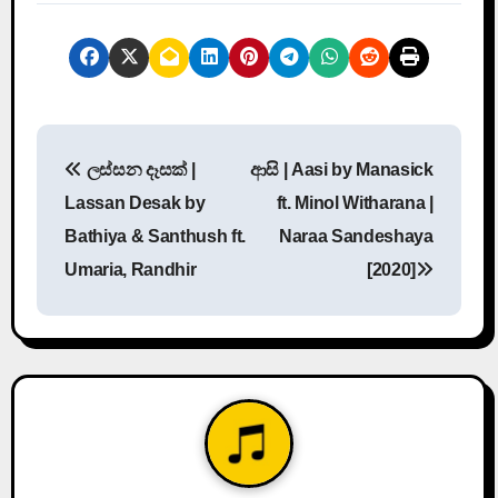
P
ලස්සන දෑසක් |
ආසි | Aasi by Manasick
o
Lassan Desak by
ft. Minol Witharana |
s
Bathiya & Santhush ft.
Naraa Sandeshaya
Umaria, Randhir
[2020]
t
n
a
v
i