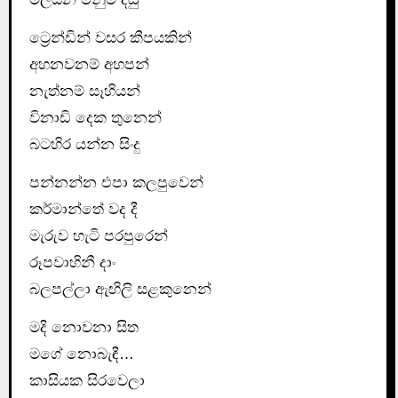
ට්‍රෙන්ඩින් වසර කීපයකින්
අහනවනම් අහපන්
නැත්නම් සෑහියන්
විනාඩි දෙක තුනෙන්
බටහිර යන්න සිංදු
පන්නන්න එපා කලපුවෙන්
කර්මාන්තේ වද දී
මැරුව හැටි පරපුරෙන්
රූපවාහිනී දාං
බලපල්ලා ඇඟිලි සළකුනෙන්
මදි නොවනා සිත
මගේ නොබැඳී…
කාසියක සිරවෙලා