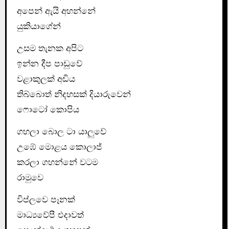
අපෙන් ඇයි අහන්නේ
යුකියාගේන්
උසම තැනක අපිට
ඉන්න දීප පාඩුවේ
වළාකුලක් අඩිය
තිබ්බොත් නිදහසක් දියාරුවෙන්
ෆොටෝ කොපිය
ගහලා බොල ටා යාලුවේ
උඹේ මොළය කොලාජ්
කරලා ගහන්නේ වටම
රාමුවෙ
විප්ලවෙ පෑනක්
මාධ්‍යවේපී එදාවත්