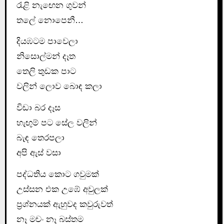
රැළි නැඟෙන ගුවන්
තලේ නොපෙනී…
දියඹටම පාවෙලා
නිසොල්මන් දෑත
තෙලි තුඩක පාට
වලින් ලොව බොඳ කලා
විඩා බර දෑස
හැඟුම් පට සේල වලින්
බැඳ තෙරපලා
අපි ඇස් වසා
පද්ධතිය කොට ගවුමක්
උස්සන එක උඹේ අවුලක්
ප්‍රශ්නයක් ඇහුවද කවුරුවත්
නෑ මචං නෑ බස්තම