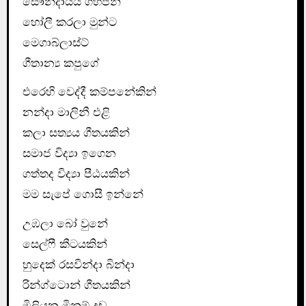
සෞන්දාර්‍යය ගහපන්
හෝලී කරලා මුන්ට
මෙගාබ්ලාස්ට්
ගීතාන්‍ය කපුගේ
එරෙහි වෙද්දී කම්පනේකින්
නන්දා මාලිනී එළි
කලා සත්‍යය ගීතයකින්
සමාජ විද්‍යා ඉගෙන
ගත්තද විද්‍යා පීඨයකින්
මම සැපේ ගොසී ඉන්නේ
උඹලා බෝ වුනේ
සෙල්ෆී කීටයකින්
හුදෙක් රසවින්දා බින්දා
රින්ග්ටොන් ගීතයකින්
මිලියන මිනුම් දඬු