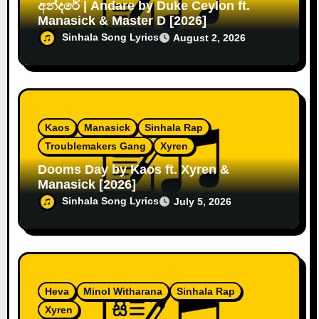
අන්දරේ | Andare by Duke Ceylon ft.
Manasick & Master D [2026]
Sinhala Song Lyrics
August 2, 2026
Kaos
Manasick
Sinhala Rap
Troublemakers Gang
Xyren
Dooms Day by Kaos ft. Xyren &
Manasick [2026]
Sinhala Song Lyrics
July 5, 2026
Heva
Minol Witharana
Sinhala Rap
Xyren