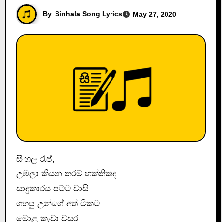
By
Sinhala Song Lyrics
May 27, 2020
සිංහල රැප්,
උඹලා කියන තරම් භක්තිකද
සාදුකාරය පට්ට වාසි
ගහපු උන්ගේ අත් ටිකට
මොළ කෑවා වසර