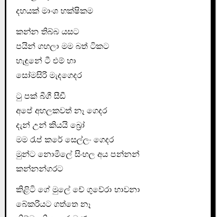
දහයක් මාංශ භක්ෂිකම
කන්න තිබ්බ යසට
පයින් ගහලා මම බත් ටිකට
හැඳුනේ ටී එම් හා
සෝමසිරි මැදගෙදර
ටු පක් බීගී සීඩී
අපේ අහලකවත් නෑ ගෙදර
දැන් උන් කියයි බ්‍රෝ
මම රැප් කරේ සෙල්ලං ගෙදර
මුන්‍ට නොමිලේ සිංහල අය පන්නන්
කන්නන්ගරට
කිළිටි ගේ මුලේ චේ ගුවේරා භාවනා
බේකරියට ගත්තෙ නෑ